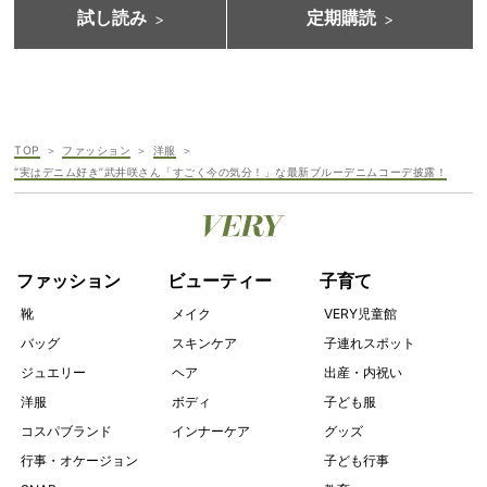
試し読み
定期購読
TOP
ファッション
洋服
“実はデニム好き”武井咲さん「すごく今の気分！」な最新ブルーデニムコーデ披露！
ファッション
ビューティー
子育て
靴
メイク
VERY児童館
バッグ
スキンケア
子連れスポット
ジュエリー
ヘア
出産・内祝い
洋服
ボディ
子ども服
コスパブランド
インナーケア
グッズ
行事・オケージョン
子ども行事