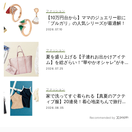
ファッション
【10万円台から】ママのジュエリー欲に
「ブルガリ」の人気シリーズが最適解！
2026.07.10
ファッション
夏を盛り上げる【子連れお出かけアイテ
ム】を総ざらい！“華やかオシャレ”がキ
ーワード
2026.07.25
ファッション
家で洗ってすぐ着られる【真夏のアクテ
ィブ服】20連発！着心地楽ちんで旅行・
帰省にも◎
2026.08.05
Recommended by