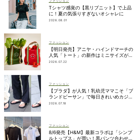
ファッション
Tシャツ感覚の【黒リブニット】で上品
に！夏の気張りすぎないオシャレに
2026.08.01
ファッション
【明日発売】アニヤ・ハインドマーチの
人気「トート」の新作はミニサイズがセ
ット！
2026.07.22
ファッション
【プラダ】が人気！乳幼児ママこそ「ブ
ランドビーサン」で毎日きれいめカジュ
アルが叶う
2026.07.18
ファッション
8/6発売【H&M】最新コラボは「シンプ
ルトップス」が買い！黒パンツ合わせも