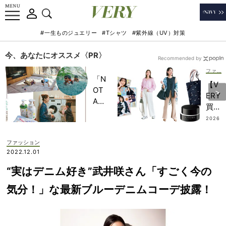
#一生ものジュエリー
#Tシャツ
#紫外線（UV）対策
今、あなたにオススメ〈PR〉
Recommended by
ファッション
「N
【V
OT
ERY
A
買
HO
い】
2026
TEL
.08.0
ママ
5
」で
が
ファッション
子ど
続々
2022.12.01
もの
！
記憶
“実はデニム好き”武井咲さん「すごく今の
202
に一
6年
気分！」な最新ブルーデニムコーデ披露！
生残
上半
る
期
【極
「買
上の