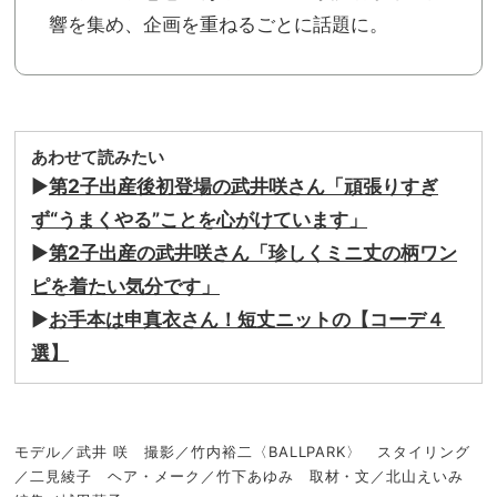
響を集め、企画を重ねるごとに話題に。
あわせて読みたい
▶︎
第2子出産後初登場の武井咲さん「頑張りすぎ
ず“うまくやる”ことを心がけています」
▶︎
第2子出産の武井咲さん「珍しくミニ丈の柄ワン
ピを着たい気分です」
▶︎
お手本は申真衣さん！短丈ニットの【コーデ４
選】
モデル／武井 咲 撮影／竹内裕二〈BALLPARK〉 スタイリング
／二見綾子 ヘア・メーク／竹下あゆみ 取材・文／北山えいみ