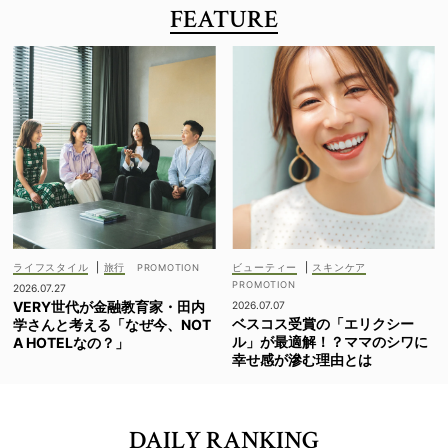
FEATURE
ライフスタイル
|
旅行
ビューティー
|
スキンケア
2026.07.27
VERY世代が金融教育家・田内
2026.07.07
ベスコス受賞の「エリクシー
学さんと考える「なぜ今、NOT
ル」が最適解！？ママのシワに
A HOTELなの？」
幸せ感が滲む理由とは
DAILY RANKING