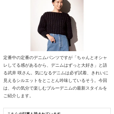
って
家族
よか
旅】
った
を
アイ
テ
ム」
を発
表
定番中の定番のデニムパンツですが「ちゃんとオシャ
レしてる感があるから、デニムはずっと大好き」と語
る武井 咲さん。気になるデニムは必ず試着、きれいに
見えるシルエットをとことん吟味しているそう。今回
は、今の気分で楽しむブルーデニムの最新スタイルを
ご紹介します。
こちらの記事も読まれています