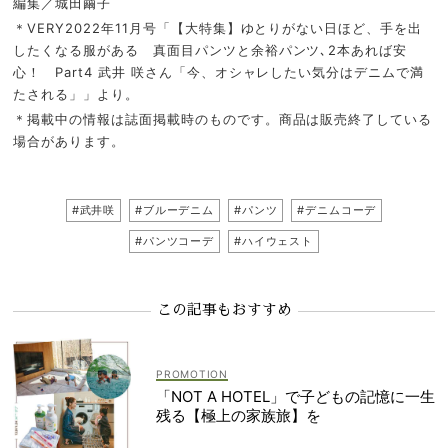
編集／城田繭子
＊VERY2022年11月号「【大特集】ゆとりがない日ほど、手を出
したくなる服がある 真面目パンツと余裕パンツ､2本あれば安
心！ Part4 武井 咲さん「今、オシャレしたい気分はデニムで満
たされる」」より。
＊掲載中の情報は誌面掲載時のものです。商品は販売終了している
場合があります。
#武井咲
#ブルーデニム
#パンツ
#デニムコーデ
#パンツコーデ
#ハイウェスト
この記事もおすすめ
「NOT A HOTEL」で子どもの記憶に一生
残る【極上の家族旅】を