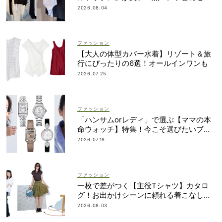
即サマ見え
2026.08.04
ファッション
【大人の体型カバー水着】リゾート＆旅
行にぴったりの6選！オールインワンも
2026.07.25
ファッション
「ハンサムorレディ」で選ぶ【ママの本
命ウォッチ】特集！今こそ選びたいブラ
ンド19選
2026.07.19
ファッション
一枚で差がつく【主役Tシャツ】カタロ
グ！お出かけシーンに頼れる着こなし実
例も
2026.08.03