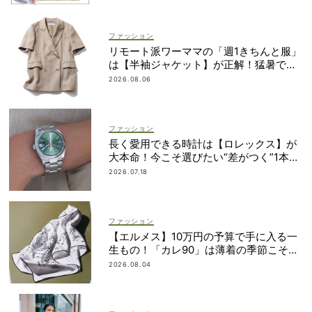
ファッション
リモート派ワーママの「週1きちんと服」
は【半袖ジャケット】が正解！猛暑でも
涼しい名品5選
2026.08.06
ファッション
長く愛用できる時計は【ロレックス】が
大本命！今こそ選びたい“差がつく”1本
は？
2026.07.18
ファッション
【エルメス】10万円の予算で手に入る一
生もの！「カレ90」は薄着の季節こそ重
宝
2026.08.04