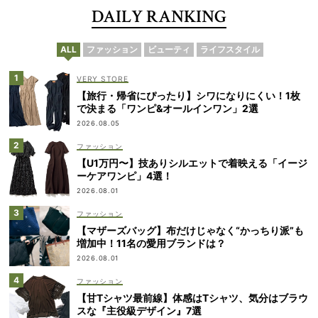
DAILY RANKING
ALL
ファッション
ビューティ
ライフスタイル
VERY STORE
【旅行・帰省にぴったり】シワになりにくい！1枚
で決まる「ワンピ&オールインワン」2選
2026.08.05
ファッション
【U1万円〜】技ありシルエットで着映える「イージ
ーケアワンピ」4選！
2026.08.01
ファッション
【マザーズバッグ】布だけじゃなく“かっちり派”も
増加中！11名の愛用ブランドは？
2026.08.01
ファッション
【甘Tシャツ最前線】体感はTシャツ、気分はブラウ
スな『主役級デザイン』7選