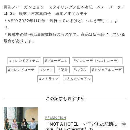
撮影／イ・ガンヒョン スタイリング／山本有紀 ヘア・メーク／
chiSa 取材／岸本真由子 編集／本間万里子
＊VERY2022年11月号「流行っているけど、ジレが苦手！」よ
り。
＊掲載中の情報は誌面掲載時のものです。商品は販売終了している
場合があります。
#トレンドアイテム
#ブルーデニム
#ジレコーデ（ベストコーデ）
#トレンドコーデ
#シャツ
#読者
#お悩み
#カジュアルコーデ
#ストライプ
#大人カジュアル
この記事もおすすめ
「NOT A HOTEL」で子どもの記憶に一生
残る【極上の家族旅】を