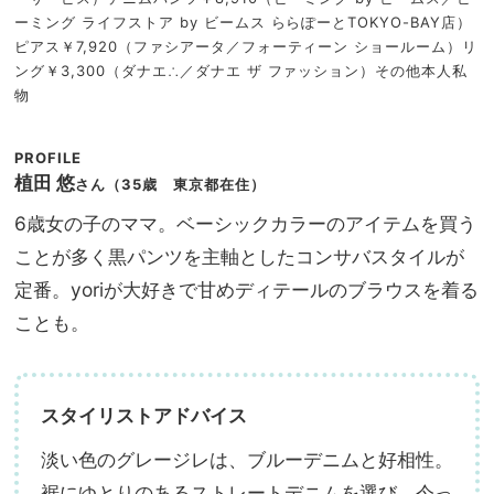
ーミング ライフストア by ビームス ららぽーとTOKYO-BAY店）
ピアス￥7,920（ファシアータ／フォーティーン ショールーム）リ
ング￥3,300（ダナエ∴／ダナエ ザ ファッション）その他本人私
物
PROFILE
植田 悠
さん
（35歳 東京都在住）
6歳女の子のママ。ベーシックカラーのアイテムを買う
ことが多く黒パンツを主軸としたコンサバスタイルが
定番。yoriが大好きで甘めディテールのブラウスを着る
ことも。
スタイリストアドバイス
淡い色のグレージレは、ブルーデニムと好相性。
裾にゆとりのあるストレートデニムを選び、今っ