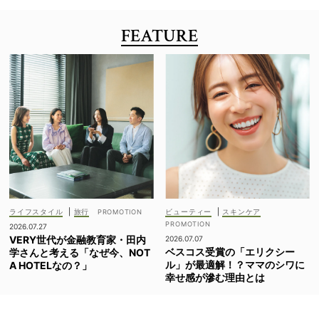
FEATURE
ライフスタイル
|
旅行
ビューティー
|
スキンケア
2026.07.27
VERY世代が金融教育家・田内
2026.07.07
ベスコス受賞の「エリクシー
学さんと考える「なぜ今、NOT
ル」が最適解！？ママのシワに
A HOTELなの？」
幸せ感が滲む理由とは