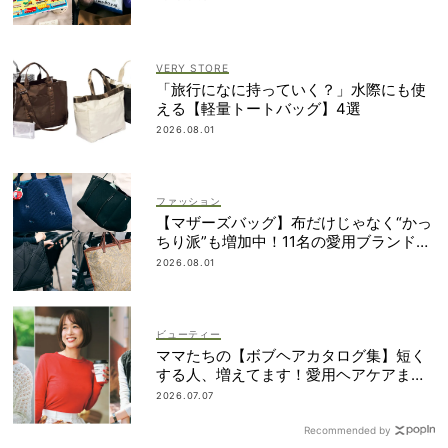
VERY STORE
「旅行になに持っていく？」水際にも使
える【軽量トートバッグ】4選
2026.08.01
ファッション
【マザーズバッグ】布だけじゃなく“かっ
ちり派”も増加中！11名の愛用ブランド
は？
2026.08.01
ビューティー
ママたちの【ボブヘアカタログ集】短く
する人、増えてます！愛用ヘアケアまで
全部見せ
2026.07.07
Recommended by