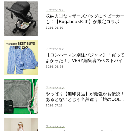
ファッション
収納力◎なマザーズバッグにベビーカー
も！【Bugaboo×Kith】が限定コラボ
2026.06.30
ファッション
【ロンハーマン別注パジャマ】「買って
よかった！」VERY編集者のベストバイ
2026.06.25
ファッション
やっぱり【無印良品】が最強かも伝説！
あるとないとじゃ全然違う「旅のQOL爆
上げアイテム」
2026.07.23
ファッション