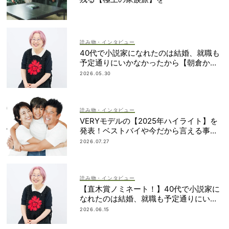
読み物・インタビュー
40代で小説家になれたのは結婚、就職も
予定通りにいかなかったから【朝倉かす
みさん】
2026.05.30
読み物・インタビュー
VERYモデルの【2025年ハイライト】を
発表！ベストバイや今だから言える事件
簿も大公開
2026.07.27
読み物・インタビュー
【直木賞ノミネート！】40代で小説家に
なれたのは結婚、就職も予定通りにいか
なかったから｜朝倉かすみさん
2026.06.15