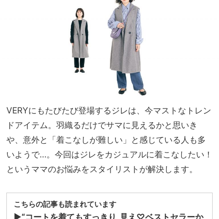
計」
家族
に注
旅】
目！
を
ママ
もつ
けや
すい
サイ
ズ感
っ
VERYにもたびたび登場するジレは、今マストなトレン
て？
ドアイテム。羽織るだけでサマに見えるかと思いき
や、意外と「着こなしが難しい」と感じている人も多
いようで…。今回はジレをカジュアルに着こなしたい！
というママのお悩みをスタイリストが解決します。
こちらの記事も読まれています
▶︎
“コートを着てもすっきり„見え♡ベストセラーか