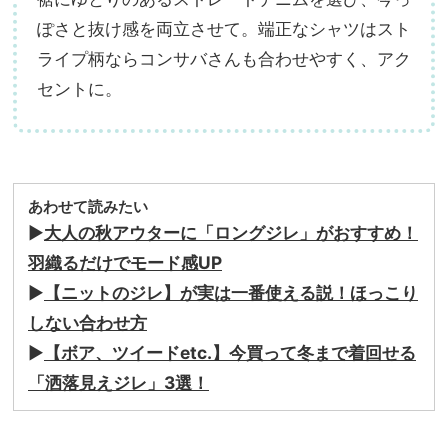
ぽさと抜け感を両立させて。端正なシャツはスト
ライプ柄ならコンサバさんも合わせやすく、アク
セントに。
あわせて読みたい
▶︎
大人の秋アウターに「ロングジレ」がおすすめ！
羽織るだけでモード感UP
▶︎
【ニットのジレ】が実は一番使える説！ほっこり
しない合わせ方
▶︎
【ボア、ツイードetc.】今買って冬まで着回せる
「洒落見えジレ」3選！