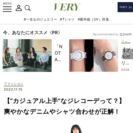
#一生ものジュエリー
#Tシャツ
#紫外線（UV）対策
今、あなたにオススメ〈PR〉
Recommended by
ファッション
「N
【ブ
OT
ルガ
A
リ・
HO
オメ
2026
TEL
.07.14
ガ】
」で
オン
ファッション
子ど
オフ
2022.11.15
もの
頼れ
記憶
【“カジュアル上手”なジレコーデって？】
る
に一
「ハ
爽やかなデニムやシャツ合わせが正解！
生残
ンサ
る
ムな
【極
時
上の