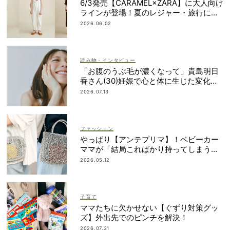
6/3発売【CARAMEL×ZARA】に大人向け
ラインが登場！夏のレジャー・旅行にも
おすすめ
2026.06.02
読み物・インタビュー
「お腹のうぶ毛が濃くなって」貴島明日
香さん(30)妊娠で心と体に生じた変化も
「愛しいです」
2026.07.13
ファッション
やっぱり【アンテプリマ】！ベビーカー
ママが「結局こればかり持ってしまう」
納得の理由
2026.05.12
子育て
ママたちに欠かせない【ぐずり対策グッ
ズ】外出先でのピンチを解決！
2026.07.31