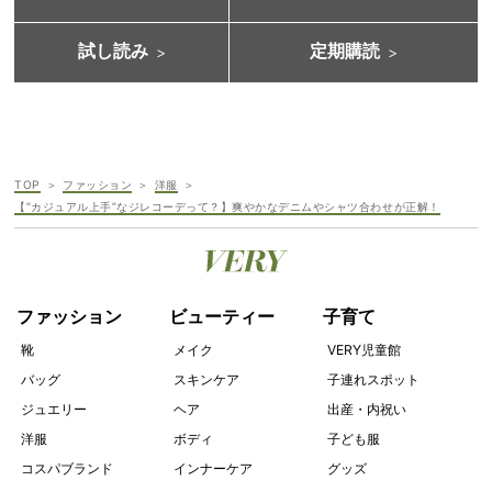
試し読み
定期購読
TOP
ファッション
洋服
【“カジュアル上手”なジレコーデって？】爽やかなデニムやシャツ合わせが正解！
ファッション
ビューティー
子育て
靴
メイク
VERY児童館
バッグ
スキンケア
子連れスポット
ジュエリー
ヘア
出産・内祝い
洋服
ボディ
子ども服
コスパブランド
インナーケア
グッズ