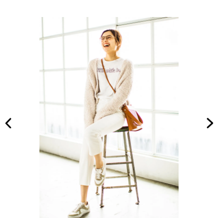
る！
家族
夏の
旅】
主役
を
トッ
プス
６選