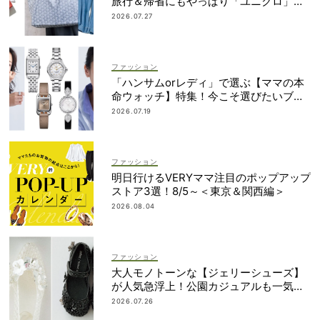
旅行＆帰省にもやっぱり「ユニクロ」が
最強説！
2026.07.27
ファッション
「ハンサムorレディ」で選ぶ【ママの本
命ウォッチ】特集！今こそ選びたいブラ
ンド19選
2026.07.19
ファッション
明日行けるVERYママ注目のポップアップ
ストア3選！8/5～＜東京＆関西編＞
2026.08.04
ファッション
大人モノトーンな【ジェリーシューズ】
が人気急浮上！公園カジュアルも一気に
華やぐ
2026.07.26