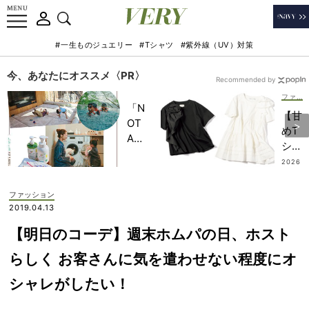
#一生ものジュエリー
#Tシャツ
#紫外線（UV）対策
今、あなたにオススメ〈PR〉
Recommended by
ファッション
「N
【甘
OT
めT
A
シャ
HO
ツに
2026
TEL
.07.18
新
」で
風】
ファッション
子ど
ワン
2019.04.13
もの
ツー
記憶
【明日のコーデ】週末ホムパの日、ホスト
だけ
に一
ど華
らしく お客さんに気を遣わせない程度にオ
生残
やか
る
シャレがしたい！
にな
【極
れ
上の