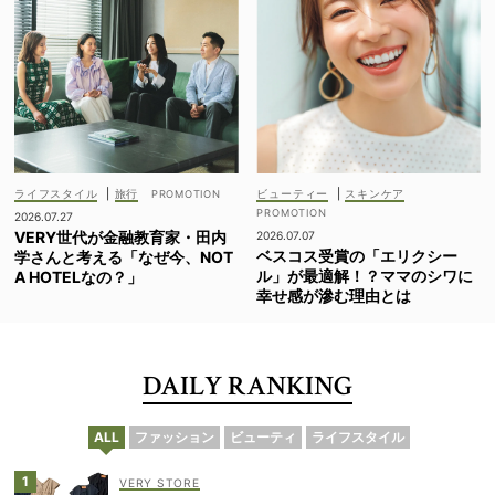
ライフスタイル
|
旅行
ビューティー
|
スキンケア
2026.07.27
VERY世代が金融教育家・田内
2026.07.07
ベスコス受賞の「エリクシー
学さんと考える「なぜ今、NOT
ル」が最適解！？ママのシワに
A HOTELなの？」
幸せ感が滲む理由とは
DAILY RANKING
ALL
ファッション
ビューティ
ライフスタイル
VERY STORE