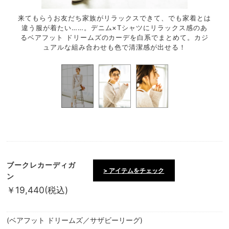
。肌触
来てもらうお友だち家族がリラックスできて、でも家着とは
ボタ
も心地
違う服が着たい……。デニム×Tシャツにリラックス感のあ
ィガ
るベアフット ドリームズのカーデを白系でまとめて。カジ
ュアルな組み合わせも色で清潔感が出せる！
ブークレカーディガ
> アイテムをチェック
ン
￥19,440(税込)
(ベアフット ドリームズ／サザビーリーグ)