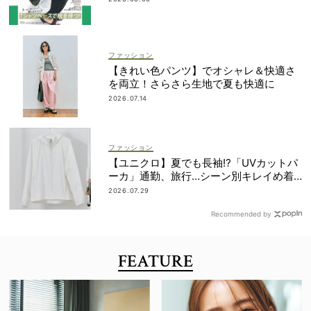
ファッション
【きれい色パンツ】でオシャレ＆快適さ
を両立！さらさら生地で夏も快適に
2026.07.14
ファッション
【ユニクロ】夏でも長袖⁉「UVカットパ
ーカ」通勤、旅行…シーン別キレイめ着
こなし3選
2026.07.29
Recommended by
FEATURE