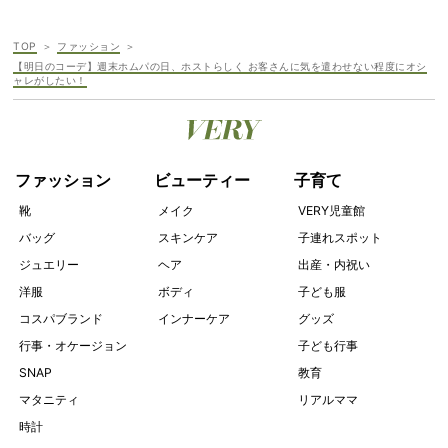
TOP
ファッション
【明日のコーデ】週末ホムパの日、ホストらしく お客さんに気を遣わせない程度にオシ
ャレがしたい！
ファッション
ビューティー
子育て
靴
メイク
VERY児童館
バッグ
スキンケア
子連れスポット
ジュエリー
ヘア
出産・内祝い
洋服
ボディ
子ども服
コスパブランド
インナーケア
グッズ
行事・オケージョン
子ども行事
SNAP
教育
マタニティ
リアルママ
時計