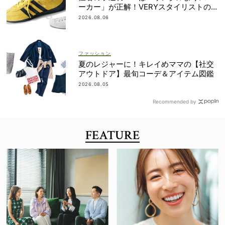
ーカー」が正解！VERYスタイリストの愛
用品5選
2026.08.06
ファッション
夏のレジャーに！キレイめママの【社交
アウトドア】最旬コーデ＆アイテム図鑑
2026.08.05
Recommended by
FEATURE