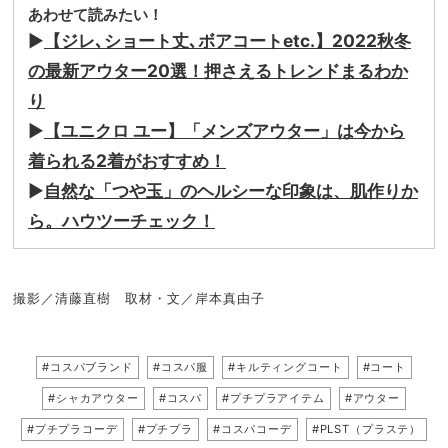
あわせて読みたい！
▶︎
【ジレ､ショート丈､ボアコートetc.】2022秋冬
の最新アウター20選！押さえるトレンドまるわか
り
▶︎
【ユニクロ ユー】「メンズアウター」は今から
着られる2着がおすすめ！
▶
自然な「つや玉」のヘルシーな印象は、肌作りか
ら。ハウツーチェック！
撮影／清藤直樹 取材・文／岸本真由子
#コスパブランド
#コスパ服
#キルティングコート
#コート
#シャカアウター
#コスパ
#プチプラアイテム
#アウター
#プチプラコーデ
#プチプラ
#コスパコーデ
#PLST（プラステ）