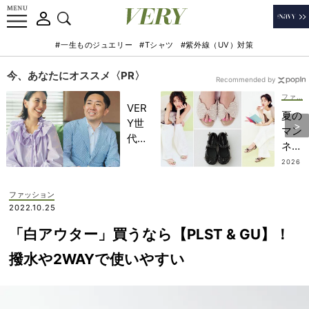
#一生ものジュエリー
#Tシャツ
#紫外線（UV）対策
今、あなたにオススメ〈PR〉
Recommended by
ファッション
VER
夏の
Y世
マン
代が
ネリ
金融
は
2026
教育
.07.3
『ス
0
家・
イー
ファッション
田内
トな
2022.10.25
学さ
足
んと
「白アウター」買うなら【PLST & GU】！
元』
考え
で回
撥水や2WAYで使いやすい
る
避！
「な
楽ち
ぜ
んな
今、