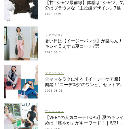
【甘Tシャツ最前線】体感はTシャツ、気
分はブラウスな『主役級デザイン』7選
2026.07.29
ファッション
暑い日は【イージーパンツ】が楽ちん！
キレイ見えする夏コーデ7選
2026.08.01
ファッション
全ママをラクにする【イージーケア服】
図鑑！“コーデ0秒”のワンピ、セットアッ
プetc.
2026.08.05
ファッション
【VERYの人気コーデTOP5】夏のキレイ
めは「軽やか」がキーワード！｜6/21〜
30
2026.07.11