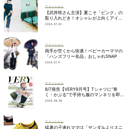
ファッション
【武井咲さん主演】夏こそ「ピンク」の
取り入れどき！オシャレが上向くアイデ
ィア6選
2026.07.20
ファッション
両手が空くから快適！ベビーカーママの
「ハンズフリー名品」おしゃれSNAP
2026.07.11
ファッション
8/7発売【VERY9月号】Tシャツに“巻
く・かぶる”で手持ち服のマンネリを即解
決！
2026.08.06
ファッション
猛暑の子連れママは「サンダルよりスニ