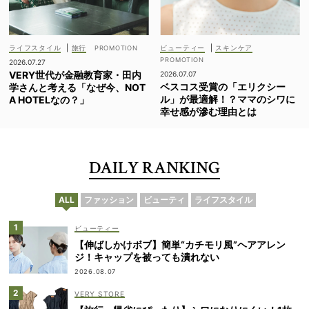
ライフスタイル
|
旅行
ビューティー
|
スキンケア
2026.07.27
VERY世代が金融教育家・田内
2026.07.07
ベスコス受賞の「エリクシー
学さんと考える「なぜ今、NOT
ル」が最適解！？ママのシワに
A HOTELなの？」
幸せ感が滲む理由とは
DAILY RANKING
ALL
ファッション
ビューティ
ライフスタイル
ビューティー
【伸ばしかけボブ】簡単“カチモリ風”ヘアアレン
ジ！キャップを被っても潰れない
2026.08.07
VERY STORE