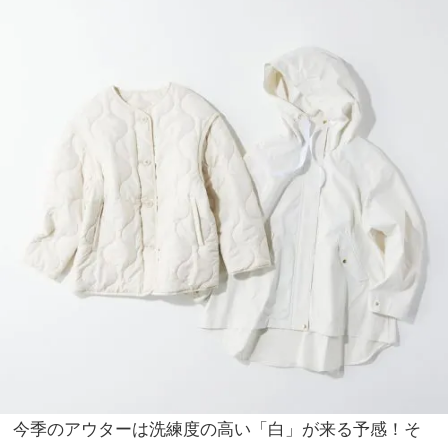
のに
NO
華や
T A
ぐ
HO
【最
TEL
旬シ
な
ュー
の？
ズ
」
16
選】
今季のアウターは洗練度の高い「白」が来る予感！そ