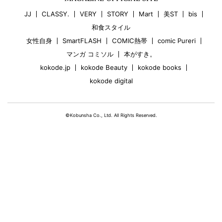
JJ
CLASSY.
VERY
STORY
Mart
美ST
bis
和食スタイル
女性自身
SmartFLASH
COMIC熱帯
comic Pureri
マンガ コミソル
本がすき。
kokode.jp
kokode Beauty
kokode books
kokode digital
©Kobunsha Co., Ltd. All Rights Reserved.