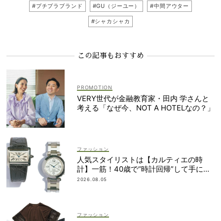
#プチプラブランド
#GU（ジーユー）
#中間アウター
#シャカシャカ
この記事もおすすめ
VERY世代が金融教育家・田内 学さんと
考える「なぜ今、NOT A HOTELなの？」
ファッション
人気スタイリストは【カルティエの時
計】一筋！40歳で“時計回帰”して手に入
れた名品は？
2026.08.05
ファッション