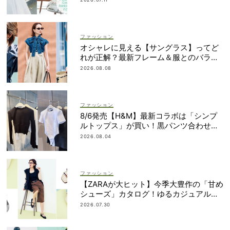
ファッション
オシャレに見える【サングラス】ってど
れが正解？最新フレーム＆服とのバラン
スを見て攻略！
2026.08.08
ファッション
8/6発売【H&M】最新コラボは「シンプ
ルトップス」が買い！黒パンツ合わせも
即サマ見え
2026.08.04
ファッション
【ZARAが大ヒット】今季大豊作の「甘め
シューズ」カタログ！ゆるカジュアルの
鮮度アップに◎
2026.07.30