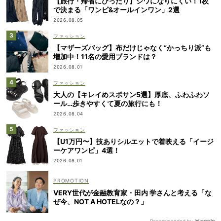
【旅行・帰省にぴったり】シワになりにくい！1枚
で決まる「ワンピ&オールインワン」2選
2026.08.05
ファッション
【マザーズバッグ】布だけじゃなく“かっちり派”も
増加中！11名の愛用ブランドは？
2026.08.01
ファッション
大人の【キレイめスポサン5選】厚底、ふわふわソ
ール…歩きやすくて夏の旅行にも！
2026.08.04
ファッション
【U1万円〜】技ありシルエットで着映える「イージ
ーケアワンピ」4選！
2026.08.01
VERY世代が金融教育家・田内 学さんと考える「な
ぜ今、NOT A HOTELなの？」
Recommended by