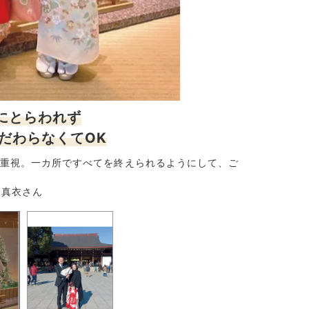
にとらわれず
だわらなくてOK
重視。一カ所ですべてを終えられるようにして、ご
「産後1カ月
ートで品よく
 真衣さん
5歳の女の子