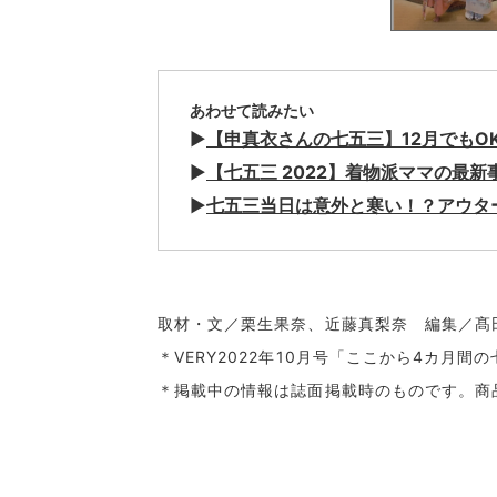
あわせて読みたい
▶︎
【申真衣さんの七五三】12月でもO
▶︎
【七五三 2022】着物派ママの最新
▶︎
七五三当日は意外と寒い！？アウタ
取材・文／栗生果奈、近藤真梨奈 編集／髙
＊VERY2022年10月号「ここから4カ月
＊掲載中の情報は誌面掲載時のものです。商