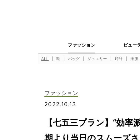
ファッション
ビュー
ALL
靴
バッグ
ジュエリー
時計
洋服
ファッション
2022.10.13
【七五三プラン】“効率派
期より当日のスムーズさ