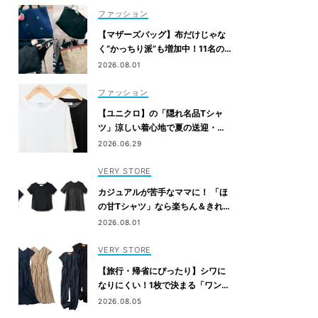
ファッション
【マザーズバッグ】布だけじゃな
く“かっちり派”も増加中！11名の
愛用ブランドは？
2026.08.01
ファッション
【ユニクロ】の「隠れ名品Tシャ
ツ」涼しい着心地で夏の送迎・公
園にぴったり！
2026.06.29
VERY STORE
カジュアルが苦手なママに！ 「ほ
の甘Tシャツ」なら楽ちん＆きれい
めに決まる
2026.08.01
VERY STORE
【旅行・帰省にぴったり】シワに
なりにくい！1枚で決まる「ワンピ
&オールインワン」2選
2026.08.05