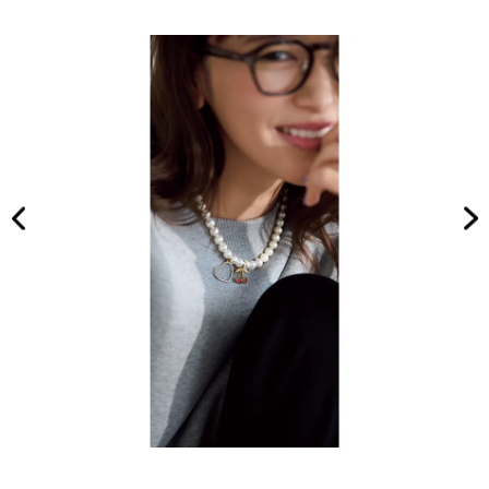
きる
家族
「旅
旅】
ワー
を
ドロ
ー
ブ」
7選