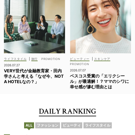
ライフスタイル
|
旅行
ビューティー
|
スキンケア
2026.07.27
VERY世代が金融教育家・田内
2026.07.07
ベスコス受賞の「エリクシー
学さんと考える「なぜ今、NOT
ル」が最適解！？ママのシワに
A HOTELなの？」
幸せ感が滲む理由とは
DAILY RANKING
ALL
ファッション
ビューティ
ライフスタイル