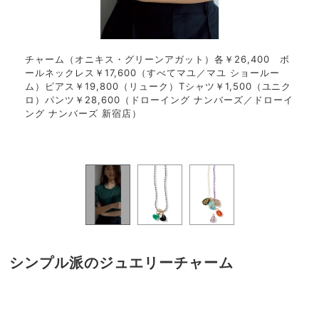
ム
チャーム（オニキス・グリーンアガット）各￥26,400 ボ
トレ
00
ールネックレス￥17,600（すべてマユ／マユ ショールー
YU
ゴール
ム）ピアス￥19,800（リューク）Tシャツ￥1,500（ユニク
てい
アメ
ロ）パンツ￥28,600（ドローイング ナンバーズ／ドローイ
6,4
ネリア
ング ナンバーズ 新宿店）
ョー
ones
シンプル派のジュエリーチャーム