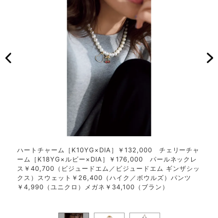
のも旬
ハートチャーム［K10YG×DIA］￥132,000 チェリーチャ
パー
してく
ーム［K18YG×ルビー×DIA］￥176,000 パールネックレ
モチ
ール
ス￥40,700（ビジュードエム／ビジュードエム ギンザシッ
ートチ
ーク）
クス）スウェット￥26,400（ハイク／ボウルズ）パンツ
ム［K
￥4,990（ユニクロ）メガネ￥34,100（ブラン）
￥4
ス）