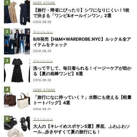
VERY STORE
【旅行・帰省にぴったり】シワになりにくい！1枚
で決まる「ワンピ&オールインワン」2選
2026.08.05
ファッション
8/6発売【H&M×WARDROBE.NYC】ルック＆全ア
イテムをチェック
2026.08.04
ファッション
洗って干して、毎日着られる！イージーケアが助か
る【夏の相棒ワンピ】8選
2026.08.02
VERY STORE
「旅行になに持っていく？」水際にも使える【軽量
トートバッグ】4選
2026.08.01
ファッション
大人の【キレイめスポサン5選】厚底、ふわふわソ
ール…歩きやすくて夏の旅行にも！