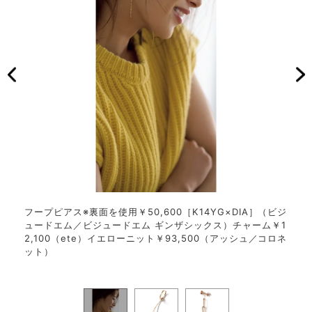
パール
フープピアス※裏面を使用￥50,600［K14YG×DIA］（ビジ
フー
ーム
ュードエム／ビジュードエム ギンザシックス）チャーム￥1
チェ
プラ
2,100（ete）イエローニット￥93,500（アッシュ／コロネ
リー
ット）
0,
ギンザ