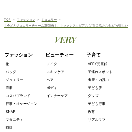
TOP
ファッション
ジュエリー
【今どきジュエリーチャーム28連発！】ネックレスもピアスも“自己流カスタム”が新しい
ファッション
ビューティー
子育て
靴
メイク
VERY児童館
バッグ
スキンケア
子連れスポット
ジュエリー
ヘア
出産・内祝い
洋服
ボディ
子ども服
コスパブランド
インナーケア
グッズ
行事・オケージョン
子ども行事
SNAP
教育
マタニティ
リアルママ
時計