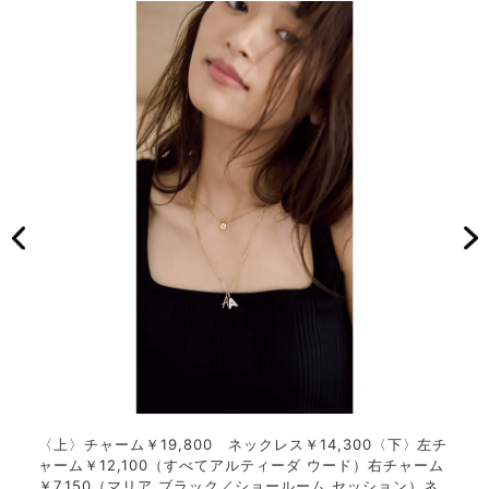
ックレ
〈上〉チャーム￥19,800 ネックレス￥14,300〈下〉左チ
同じ
1
ャーム￥12,100（すべてアルティーダ ウード）右チャーム
感を
ード
￥7,150（マリア ブラック／ショールーム セッション）ネ
4,3