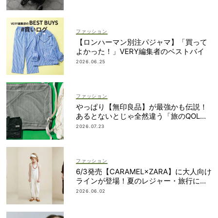
ファッション
【ロンハーマン別注パジャマ】「買って
よかった！」VERY編集者のベストバイ
2026.06.25
ファッション
やっぱり【無印良品】が最強かも伝説！
あるとないとじゃ全然違う「旅のQOL爆
上げアイテム」
2026.07.23
ファッション
6/3発売【CARAMEL×ZARA】に大人向け
ラインが登場！夏のレジャー・旅行にも
おすすめ
2026.06.02