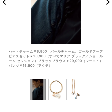
0〈パ
ハートチャーム￥8,800 パールチャーム、ゴールドフープ
フッ
 ネッ
ピアスセット￥20,900（すべてマリア ブラック／ショール
らチ
ーム
ーム セッション）ブラックブラウス￥29,000（シーニュ）
ャー
パンツ￥16,500（アクテ）
ット
ッシ