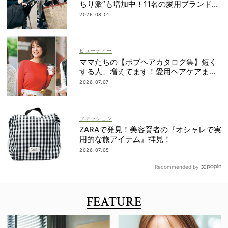
ちり派”も増加中！11名の愛用ブランド
は？
2026.08.01
ビューティー
ママたちの【ボブヘアカタログ集】短く
する人、増えてます！愛用ヘアケアまで
全部見せ
2026.07.07
ファッション
ZARAで発見！美容賢者の『オシャレで実
用的な旅アイテム』拝見！
2026.07.05
Recommended by
FEATURE