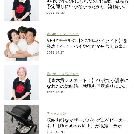
40代で小説家になれたのは結婚、就職も
予定通りにいかなかったから【朝倉かす
みさん】
2026.05.30
読み物・インタビュー
VERYモデルの【2025年ハイライト】を
発表！ベストバイや今だから言える事件
簿も大公開
2026.07.27
読み物・インタビュー
【直木賞ノミネート！】40代で小説家に
なれたのは結婚、就職も予定通りにいか
なかったから｜朝倉かすみさん
2026.06.15
ファッション
収納力◎なマザーズバッグにベビーカー
も！【Bugaboo×Kith】が限定コラボ
2026.06.30