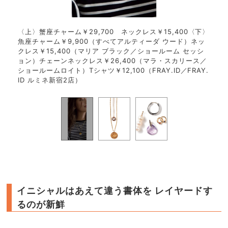
つける
〈上〉蟹座チャーム￥29,700 ネックレス￥15,400〈下〉
イニ
、サフ
魚座チャーム￥9,900（すべてアルティーダ ウード）ネッ
チャ
）パ
クレス￥15,400（マリア ブラック／ショールーム セッシ
ム￥
0（と
ョン）チェーンネックレス￥26,400（マラ・スカリース／
40
ショールームロイト）Tシャツ￥12,100（FRAY.ID／FRAY.
ID ルミネ新宿2店）
イニシャルはあえて違う書体を レイヤードす
るのが新鮮