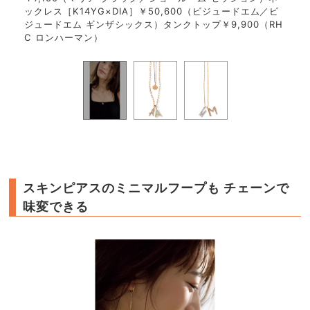
ックレス［K14YG×DIA］￥50,600（ビジュードエム／ビ
ード
ジュードエム ギンザシックス）タンクトップ￥9,900（RH
セッシ
C ロンハーマン）
ュー
スキンピアスのミニマルフープも チェーンで
味変できる