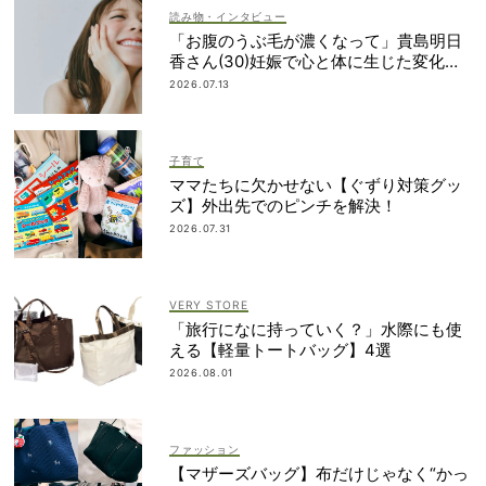
読み物・インタビュー
「お腹のうぶ毛が濃くなって」貴島明日
香さん(30)妊娠で心と体に生じた変化も
「愛しいです」
2026.07.13
子育て
ママたちに欠かせない【ぐずり対策グッ
ズ】外出先でのピンチを解決！
2026.07.31
VERY STORE
「旅行になに持っていく？」水際にも使
える【軽量トートバッグ】4選
2026.08.01
ファッション
【マザーズバッグ】布だけじゃなく“かっ