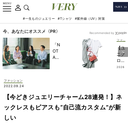
#一生ものジュエリー
#Tシャツ
#紫外線（UV）対策
今、あなたにオススメ〈PR〉
Recommended by
ファッション
「N
【ユ
OT
ニク
A
ロ】
HO
の楽
2026
TEL
.07.0
ちん
9
」で
パン
ファッション
子ど
ツは
2022.09.24
もの
必需
記憶
【今どきジュエリーチャーム28連発！】ネ
品！
に一
気温
ックレスもピアスも“自己流カスタム”が新
生残
差に
る
しい
も対
【極
応で
上の