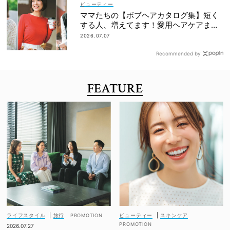
ビューティー
ママたちの【ボブヘアカタログ集】短く
する人、増えてます！愛用ヘアケアまで
全部見せ
2026.07.07
Recommended by
FEATURE
ライフスタイル
|
旅行
ビューティー
|
スキンケア
2026.07.27