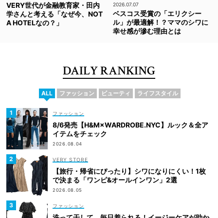
VERY世代が金融教育家・田内
2026.07.07
ベスコス受賞の「エリクシー
学さんと考える「なぜ今、NOT
ル」が最適解！？ママのシワに
A HOTELなの？」
幸せ感が滲む理由とは
DAILY RANKING
ALL
ファッション
ビューティ
ライフスタイル
ファッション
8/6発売【H&M×WARDROBE.NYC】ルック＆全ア
イテムをチェック
2026.08.04
VERY STORE
【旅行・帰省にぴったり】シワになりにくい！1枚
で決まる「ワンピ&オールインワン」2選
2026.08.05
ファッション
洗って干して、毎日着られる！イージーケアが助か