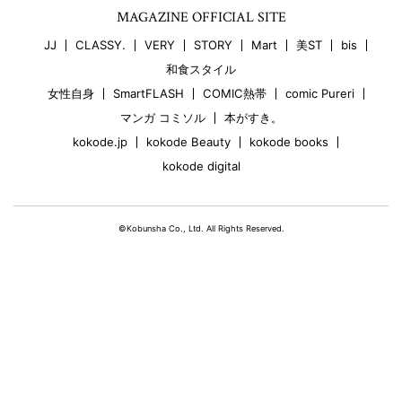
MAGAZINE OFFICIAL SITE
JJ
CLASSY.
VERY
STORY
Mart
美ST
bis
和食スタイル
女性自身
SmartFLASH
COMIC熱帯
comic Pureri
マンガ コミソル
本がすき。
kokode.jp
kokode Beauty
kokode books
kokode digital
©Kobunsha Co., Ltd. All Rights Reserved.