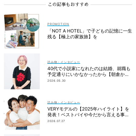
この記事もおすすめ
「NOT A HOTEL」で子どもの記憶に一生
残る【極上の家族旅】を
読み物・インタビュー
40代で小説家になれたのは結婚、就職も
予定通りにいかなかったから【朝倉かす
みさん】
2026.05.30
読み物・インタビュー
VERYモデルの【2025年ハイライト】を
発表！ベストバイや今だから言える事件
簿も大公開
2026.07.27