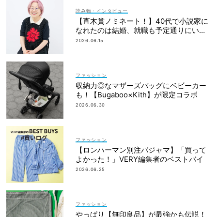
読み物・インタビュー
【直木賞ノミネート！】40代で小説家に
なれたのは結婚、就職も予定通りにいか
なかったから｜朝倉かすみさん
2026.06.15
ファッション
収納力◎なマザーズバッグにベビーカー
も！【Bugaboo×Kith】が限定コラボ
2026.06.30
ファッション
【ロンハーマン別注パジャマ】「買って
よかった！」VERY編集者のベストバイ
2026.06.25
ファッション
やっぱり【無印良品】が最強かも伝説！