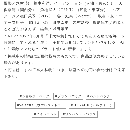
撮影／木村 敦、福本和洋、イ・ガンヒョン（人物・東京分）、久
保嘉範（関西分）、魚地武大〈TENT〉（静物・東京分） ヘア・
メーク／榎田茉季〈ROY〉、谷口結奈〈P-cott〉 取材・文／エ
アーズ明子、北山えいみ、田中幸恵、木村幼奈 撮影協力／西原り
とるぱんぷきんず 編集／城田繭子
＊VERY2022年8月号「【大特集】忙しくても洗える服でも毎日を
特別にしてくれる存在！ 子育て時期は､ブランドと仲良し♡ Pa
rt2 素敵ママたちのブランド使いに密着！」より。
＊掲載中の情報は誌面掲載時のものです。商品は販売終了している
場合があります。
＊商品は、すべて本人私物につき、店舗へのお問い合わせはご遠慮
下さい。
#ショルダーバッグ
#ブランドバッグ
#ハンドバッグ
#Valextra（ヴァレクストラ）
#DELVAUX（デルヴォー）
#ハイブランド
#ワンハンドルバッグ