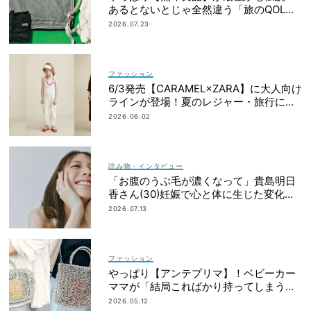
あるとないとじゃ全然違う「旅のQOL爆
上げアイテム」
2026.07.23
ファッション
6/3発売【CARAMEL×ZARA】に大人向け
ラインが登場！夏のレジャー・旅行にも
おすすめ
2026.06.02
読み物・インタビュー
「お腹のうぶ毛が濃くなって」貴島明日
香さん(30)妊娠で心と体に生じた変化も
「愛しいです」
2026.07.13
ファッション
やっぱり【アンテプリマ】！ベビーカー
ママが「結局こればかり持ってしまう」
納得の理由
2026.05.12