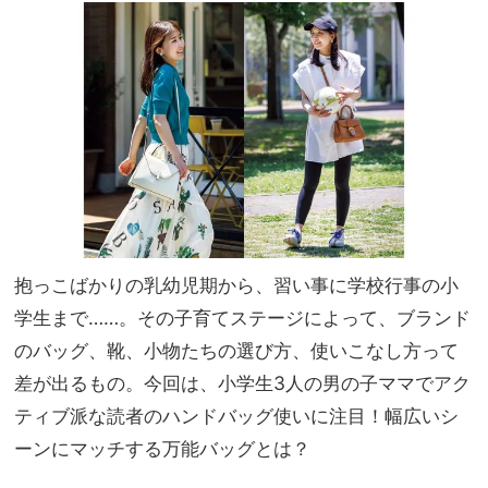
王道
家族
から
旅】
ツウ
を
好み
なモ
デル
まで
抱っこばかりの乳幼児期から、習い事に学校行事の小
学生まで……。その子育てステージによって、ブランド
のバッグ、靴、小物たちの選び方、使いこなし方って
差が出るもの。今回は、小学生3人の男の子ママでアク
ティブ派な読者のハンドバッグ使いに注目！幅広いシ
ーンにマッチする万能バッグとは？