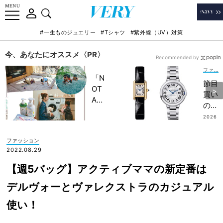
#一生ものジュエリー
#Tシャツ
#紫外線（UV）対策
今、あなたにオススメ〈PR〉
Recommended by
ファッション
「N
節目
OT
買い
A
の最
HO
高峰
2026
TEL
.07.0
【カ
7
」で
ルテ
ファッション
子ど
ィ
2022.08.29
もの
エ】
記憶
【週5バッグ】アクティブママの新定番は
最新
に一
ウォ
デルヴォーとヴァレクストラのカジュアル
生残
ッチ
る
使い！
4
【極
選！
上の