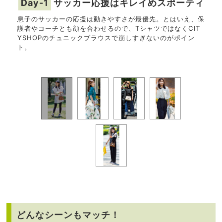
味方
Day-1
サッカー応援はキレイめスポーティ
D
けでオ
息子のサッカーの応援は動きやすさが最優先。とはいえ、保
パン
スニー
護者やコーチとも顔を合わせるので、TシャツではなくCIT
も、
群。
YSHOPのチュニックブラウスで崩しすぎないのがポイン
は、
ト。
しい
どんなシーンもマッチ！