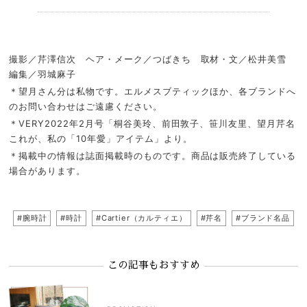
.
撮影／芹澤信次 ヘア・メーク／つばきち 取材・文／松井美雪
編集／羽城麻子
＊望月さん分は私物です。エルメスブティックほか、各ブランドへ
のお問い合わせはご遠慮ください。
＊VERY2022年2月号「桐谷美玲、前田敦子、笹川友里、望月芹名
これが、私の「10年愛」アイテム」より。
＊掲載中の情報は誌面掲載時のものです。商品は販売終了している
場合があります。
#腕時計
#時計
#Cartier（カルティエ）
#芹名
#ブランド名品
この記事もおすすめ