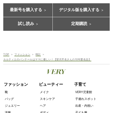
最新号を購入する
デジタル版を購入する
試し読み
定期購読
TOP
ファッション
時計
カルティエのパンテールはママに優しい！【望月芹名さんの10年愛名品】
ファッション
ビューティー
子育て
靴
メイク
VERY児童館
バッグ
スキンケア
子連れスポット
ジュエリー
ヘア
出産・内祝い
洋服
ボディ
子ども服