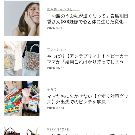
読み物・インタビュー
「お腹のうぶ毛が濃くなって」貴島明日
香さん(30)妊娠で心と体に生じた変化も
「愛しいです」
2026.07.13
ファッション
やっぱり【アンテプリマ】！ベビーカー
ママが「結局こればかり持ってしまう」
納得の理由
2026.05.12
子育て
ママたちに欠かせない【ぐずり対策グッ
ズ】外出先でのピンチを解決！
2026.07.31
VERY STORE