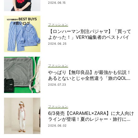
なかったから｜朝倉かすみさん
2026.06.15
ファッション
【ロンハーマン別注パジャマ】「買って
よかった！」VERY編集者のベストバイ
2026.06.25
ファッション
やっぱり【無印良品】が最強かも伝説！
あるとないとじゃ全然違う「旅のQOL爆
上げアイテム」
2026.07.23
ファッション
6/3発売【CARAMEL×ZARA】に大人向け
ラインが登場！夏のレジャー・旅行にも
おすすめ
2026.06.02