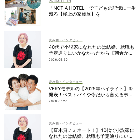
「NOT A HOTEL」で子どもの記憶に一生
残る【極上の家族旅】を
読み物・インタビュー
40代で小説家になれたのは結婚、就職も
予定通りにいかなかったから【朝倉かす
みさん】
2026.05.30
読み物・インタビュー
VERYモデルの【2025年ハイライト】を
発表！ベストバイや今だから言える事件
簿も大公開
2026.07.27
読み物・インタビュー
【直木賞ノミネート！】40代で小説家に
なれたのは結婚、就職も予定通りにいか