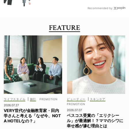
Recommended by
FEATURE
ライフスタイル
|
旅行
ビューティー
|
スキンケア
2026.07.27
VERY世代が金融教育家・田内
2026.07.07
ベスコス受賞の「エリクシー
学さんと考える「なぜ今、NOT
ル」が最適解！？ママのシワに
A HOTELなの？」
幸せ感が滲む理由とは