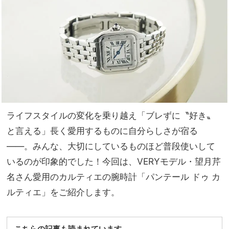
でも
家族
うま
旅】
くい
を
く！
モー
ド派
の重
ねづ
け術
ライフスタイルの変化を乗り越え「ブレずに〝好き〟
と言える」長く愛用するものに自分らしさが宿る
――。みんな、大切にしているものほど普段使いして
いるのが印象的でした！今回は、VERYモデル・望月芹
名さん愛用のカルティエの腕時計「パンテール ドゥ カ
ルティエ」をご紹介します。
こちらの記事も読まれています