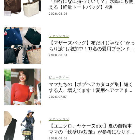
「旅行になに持っていく？」水際にも使
える【軽量トートバッグ】4選
2026.08.01
ファッション
【マザーズバッグ】布だけじゃなく“かっ
ちり派”も増加中！11名の愛用ブランド
は？
2026.08.01
ビューティー
ママたちの【ボブヘアカタログ集】短く
する人、増えてます！愛用ヘアケアまで
全部見せ
2026.07.07
ファッション
【ユニクロ、ヤケーヌetc.】夏の自転車
ママの『鉄壁UV対策』が参考になりすぎ
る！
2026.08.08