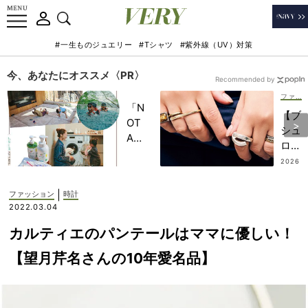
#一生ものジュエリー
#Tシャツ
#紫外線（UV）対策
今、あなたにオススメ〈PR〉
Recommended by
ファッション
「N
【ブ
OT
シュ
A
ロン
HO
が名
2026
TEL
.08.0
脇
9
」で
役】
|
ファッション
時計
子ど
“ボ
2022.03.04
もの
リュ
記憶
カルティエのパンテールはママに優しい！
ーム
に一
ジュ
【望月芹名さんの10年愛名品】
生残
エリ
る
ー”
【極
同士
上の