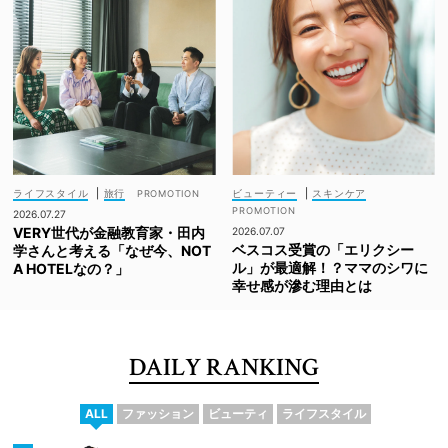
ライフスタイル
|
旅行
ビューティー
|
スキンケア
2026.07.27
VERY世代が金融教育家・田内
2026.07.07
ベスコス受賞の「エリクシー
学さんと考える「なぜ今、NOT
ル」が最適解！？ママのシワに
A HOTELなの？」
幸せ感が滲む理由とは
DAILY RANKING
ALL
ファッション
ビューティ
ライフスタイル