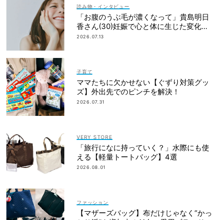
読み物・インタビュー
「お腹のうぶ毛が濃くなって」貴島明日
香さん(30)妊娠で心と体に生じた変化も
「愛しいです」
2026.07.13
子育て
ママたちに欠かせない【ぐずり対策グッ
ズ】外出先でのピンチを解決！
2026.07.31
VERY STORE
「旅行になに持っていく？」水際にも使
える【軽量トートバッグ】4選
2026.08.01
ファッション
【マザーズバッグ】布だけじゃなく“かっ