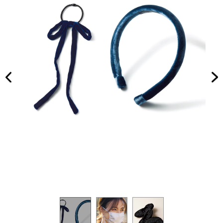
グン
家族
の
旅】
「羽
を
織り
も
の」
６選
＜水
際、
旅行
etc.
＞