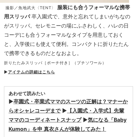
服装にも合うフォーマルな携帯
撮影／魚地武大〈TENT〉
用スリッパ
卒入園式で、意外と忘れてしまいがちなの
がスリッパ。セレモニーの場にふさわしく、ハレの日
コーデにも合うフォーマルなタイプを用意しておく
と、入学後にも使えて便利。コンパクトに折りたたん
で携帯できるものだとなおよし。
折りたたみスリッパ［ポーチ付き］（プチソワール）
▶︎
アイテムの詳細はこちら
あわせて読みたい
▶︎
卒園式・卒業式ママのスーツの正解は？マナーか
らオシャレコーデまで
▶︎
【入園式・入学式】先輩
ママのコーディネートスナップ
▶︎
気になる「Baby
Kumon」を申 真衣さんが体験してみた！