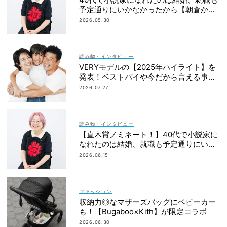
予定通りにいかなかったから【朝倉かす
みさん】
2026.05.30
読み物・インタビュー
VERYモデルの【2025年ハイライト】を
発表！ベストバイや今だから言える事件
簿も大公開
2026.07.27
読み物・インタビュー
【直木賞ノミネート！】40代で小説家に
なれたのは結婚、就職も予定通りにいか
なかったから｜朝倉かすみさん
2026.06.15
ファッション
収納力◎なマザーズバッグにベビーカー
も！【Bugaboo×Kith】が限定コラボ
2026.06.30