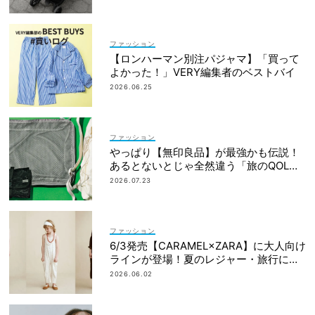
ファッション
【ロンハーマン別注パジャマ】「買って
よかった！」VERY編集者のベストバイ
2026.06.25
ファッション
やっぱり【無印良品】が最強かも伝説！
あるとないとじゃ全然違う「旅のQOL爆
上げアイテム」
2026.07.23
ファッション
6/3発売【CARAMEL×ZARA】に大人向け
ラインが登場！夏のレジャー・旅行にも
おすすめ
2026.06.02