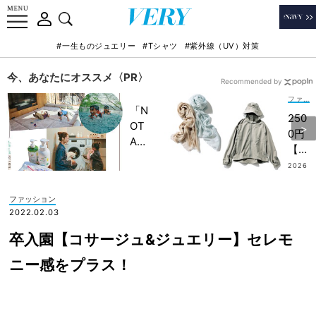
#一生ものジュエリー
#Tシャツ
#紫外線（UV）対策
今、あなたにオススメ〈PR〉
Recommended by
ファッション
「N
250
OT
0円
A
【ワ
HO
ーク
2026
TEL
.07.15
マ
」で
ン】
ファッション
子ど
が優
2022.02.03
もの
秀！
記憶
卒入園【コサージュ&ジュエリー】セレモ
UV
に一
＆冷
ニー感をプラス！
生残
房対
る
策に
【極
バツ
上の