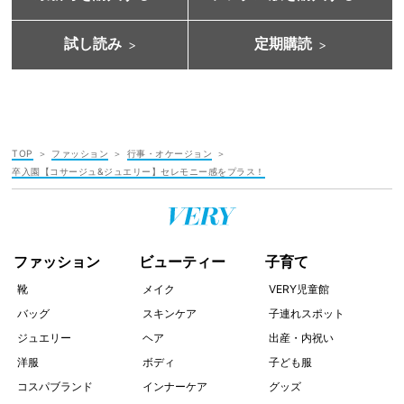
試し読み
定期購読
TOP
ファッション
行事・オケージョン
卒入園【コサージュ&ジュエリー】セレモニー感をプラス！
ファッション
ビューティー
子育て
靴
メイク
VERY児童館
バッグ
スキンケア
子連れスポット
ジュエリー
ヘア
出産・内祝い
洋服
ボディ
子ども服
コスパブランド
インナーケア
グッズ