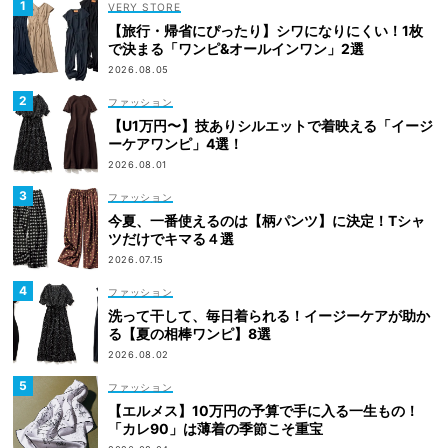
VERY STORE
【旅行・帰省にぴったり】シワになりにくい！1枚
で決まる「ワンピ&オールインワン」2選
2026.08.05
ファッション
【U1万円〜】技ありシルエットで着映える「イージ
ーケアワンピ」4選！
2026.08.01
ファッション
今夏、一番使えるのは【柄パンツ】に決定！Tシャ
ツだけでキマる４選
2026.07.15
ファッション
洗って干して、毎日着られる！イージーケアが助か
る【夏の相棒ワンピ】8選
2026.08.02
ファッション
【エルメス】10万円の予算で手に入る一生もの！
「カレ90」は薄着の季節こそ重宝