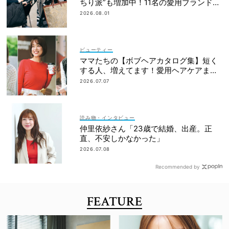
ちり派”も増加中！11名の愛用ブランド
は？
2026.08.01
ビューティー
ママたちの【ボブヘアカタログ集】短く
する人、増えてます！愛用ヘアケアまで
全部見せ
2026.07.07
読み物・インタビュー
仲里依紗さん「23歳で結婚、出産。正
直、不安しかなかった」
2026.07.08
Recommended by
FEATURE