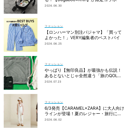
2026.06.30
ファッション
【ロンハーマン別注パジャマ】「買って
よかった！」VERY編集者のベストバイ
2026.06.25
ファッション
やっぱり【無印良品】が最強かも伝説！
あるとないとじゃ全然違う「旅のQOL爆
上げアイテム」
2026.07.23
ファッション
6/3発売【CARAMEL×ZARA】に大人向け
ラインが登場！夏のレジャー・旅行にも
おすすめ
2026.06.02