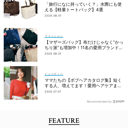
「旅行になに持っていく？」水際にも使
える【軽量トートバッグ】4選
2026.08.01
ファッション
【マザーズバッグ】布だけじゃなく“かっ
ちり派”も増加中！11名の愛用ブランド
は？
2026.08.01
ビューティー
ママたちの【ボブヘアカタログ集】短く
する人、増えてます！愛用ヘアケアまで
全部見せ
2026.07.07
Recommended by
FEATURE