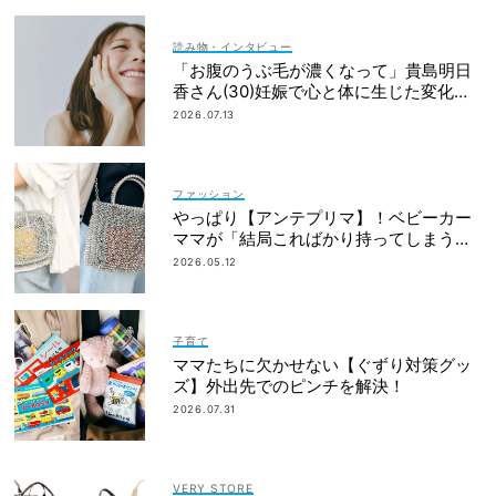
読み物・インタビュー
「お腹のうぶ毛が濃くなって」貴島明日
香さん(30)妊娠で心と体に生じた変化も
「愛しいです」
2026.07.13
ファッション
やっぱり【アンテプリマ】！ベビーカー
ママが「結局こればかり持ってしまう」
納得の理由
2026.05.12
子育て
ママたちに欠かせない【ぐずり対策グッ
ズ】外出先でのピンチを解決！
2026.07.31
VERY STORE