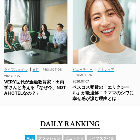
ライフスタイル
|
旅行
ビューティー
|
スキンケア
2026.07.27
VERY世代が金融教育家・田内
2026.07.07
ベスコス受賞の「エリクシー
学さんと考える「なぜ今、NOT
ル」が最適解！？ママのシワに
A HOTELなの？」
幸せ感が滲む理由とは
DAILY RANKING
ALL
ファッション
ビューティ
ライフスタイル