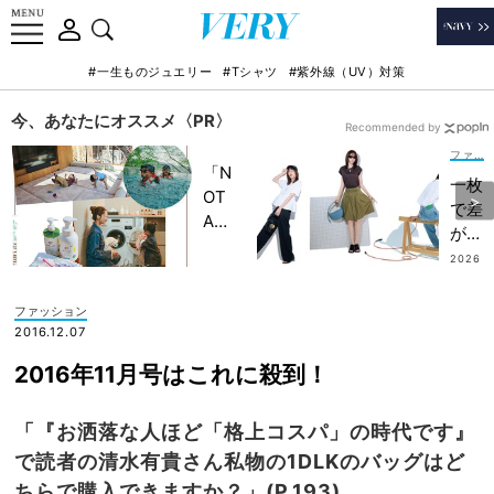
#一生ものジュエリー
#Tシャツ
#紫外線（UV）対策
今、あなたにオススメ〈PR〉
Recommended by
ファッション
「N
一枚
OT
で差
A
がつ
HO
く
2026
TEL
.08.0
【主
3
」で
役T
ファッション
子ど
シャ
2016.12.07
もの
ツ】
記憶
2016年11月号はこれに殺到！
カタ
に一
ロ
生残
グ！
「『お洒落な人ほど「格上コスパ」の時代です』
る
お出
で読者の清水有貴さん私物の1DLKのバッグはど
【極
かけ
上の
ちらで購入できますか？」(P.193)