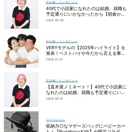
読み物・インタビュー
40代で小説家になれたのは結婚、就職も
予定通りにいかなかったから【朝倉かす
みさん】
2026.05.30
読み物・インタビュー
VERYモデルの【2025年ハイライト】を
発表！ベストバイや今だから言える事件
簿も大公開
2026.07.27
読み物・インタビュー
【直木賞ノミネート！】40代で小説家に
なれたのは結婚、就職も予定通りにいか
なかったから｜朝倉かすみさん
2026.06.15
ファッション
収納力◎なマザーズバッグにベビーカー
も！【Bugaboo×Kith】が限定コラボ