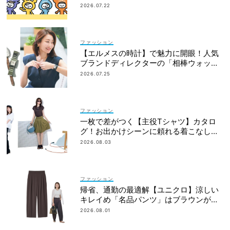
アクション総まとめ｜
2026.07.22
ファッション
【エルメスの時計】で魅力に開眼！人気
ブランドディレクターの「相棒ウォッ
チ」ヒストリー
2026.07.25
ファッション
一枚で差がつく【主役Tシャツ】カタロ
グ！お出かけシーンに頼れる着こなし実
例も
2026.08.03
ファッション
帰省、通勤の最適解【ユニクロ】涼しい
キレイめ「名品パンツ」はブラウンが使
える！
2026.08.01