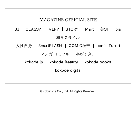
MAGAZINE OFFICIAL SITE
JJ
CLASSY.
VERY
STORY
Mart
美ST
bis
和食スタイル
女性自身
SmartFLASH
COMIC熱帯
comic Pureri
マンガ コミソル
本がすき。
kokode.jp
kokode Beauty
kokode books
kokode digital
©Kobunsha Co., Ltd. All Rights Reserved.