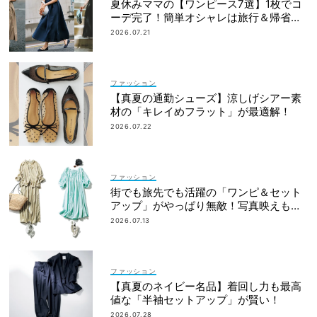
夏休みママの【ワンピース7選】1枚でコ
ーデ完了！簡単オシャレは旅行＆帰省に
も
2026.07.21
ファッション
【真夏の通勤シューズ】涼しげシアー素
材の「キレイめフラット」が最適解！
2026.07.22
ファッション
街でも旅先でも活躍の「ワンピ＆セット
アップ」がやっぱり無敵！写真映えも着
回し力も◎
2026.07.13
ファッション
【真夏のネイビー名品】着回し力も最高
値な「半袖セットアップ」が賢い！
2026.07.28