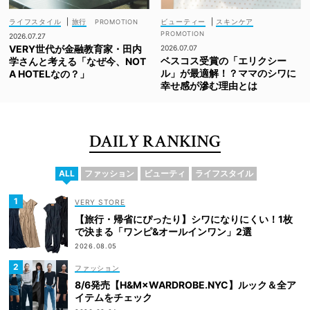
ライフスタイル
|
旅行
ビューティー
|
スキンケア
2026.07.27
VERY世代が金融教育家・田内
2026.07.07
ベスコス受賞の「エリクシー
学さんと考える「なぜ今、NOT
ル」が最適解！？ママのシワに
A HOTELなの？」
幸せ感が滲む理由とは
DAILY RANKING
ALL
ファッション
ビューティ
ライフスタイル
VERY STORE
【旅行・帰省にぴったり】シワになりにくい！1枚
で決まる「ワンピ&オールインワン」2選
2026.08.05
ファッション
8/6発売【H&M×WARDROBE.NYC】ルック＆全ア
イテムをチェック