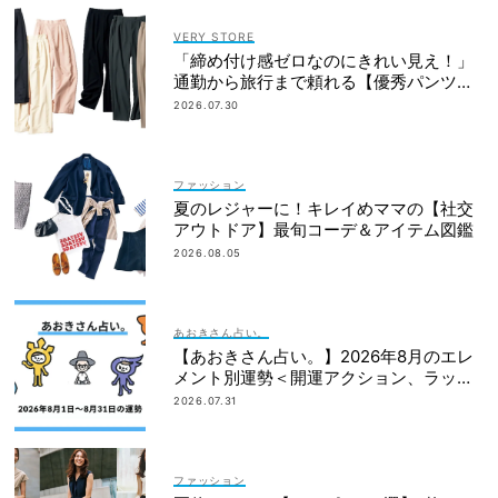
VERY STORE
「締め付け感ゼロなのにきれい見え！」
通勤から旅行まで頼れる【優秀パンツ】
4選
2026.07.30
ファッション
夏のレジャーに！キレイめママの【社交
アウトドア】最旬コーデ＆アイテム図鑑
2026.08.05
あおきさん占い。
【あおきさん占い。】2026年8月のエレ
メント別運勢＜開運アクション、ラッキ
ーカラー、ラッキーファッション＞
2026.07.31
ファッション