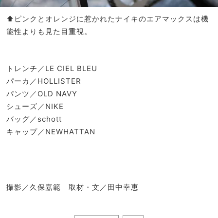
⬆︎ピンクとオレンジに惹かれたナイキのエアマックスは機
能性よりも見た目重視。
トレンチ／LE CIEL BLEU
パーカ／HOLLISTER
パンツ／OLD NAVY
シューズ／NIKE
バッグ／schott
キャップ／NEWHATTAN
撮影／久保嘉範 取材・文／田中幸恵