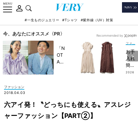
#一生ものジュエリー
#Tシャツ
#紫外線（UV）対策
今、あなたにオススメ〈PR〉
Recommended by
ファッション
「N
お手
OT
入れ
A
簡単
HO
なの
2026
TEL
.07.3
に“
1
」で
ちゃ
ファッション
子ど
んと
2018.04.03
もの
キレ
記憶
六アイ発！〝どっちにも使える〟アスレジ
イ
に一
め”
ャーファッション【PART②】
生残
！衿
る
付き
【極
の
上の