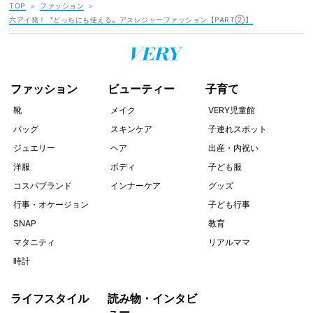
TOP
ファッション
六アイ発！〝どっちにも使える〟アスレジャーファッション【PART②】
ファッション
ビューティー
子育て
靴
メイク
VERY児童館
バッグ
スキンケア
子連れスポット
ジュエリー
ヘア
出産・内祝い
洋服
ボディ
子ども服
コスパブランド
インナーケア
グッズ
行事・オケージョン
子ども行事
SNAP
教育
マタニティ
リアルママ
時計
ライフスタイル
読み物・インタビ
ュー