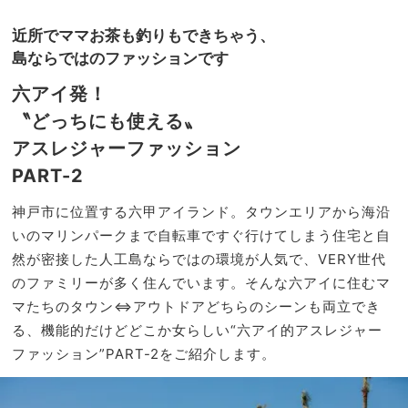
【優
家族
秀ワ
近所でママお茶も釣りもできちゃう、
旅】
ン
を
島ならではのファッションです
ピ】
4選
六アイ発！
〝どっちにも使える〟
アスレジャーファッション
PART-2
神戸市に位置する六甲アイランド。タウンエリアから海沿
いのマリンパークまで自転車ですぐ行けてしまう住宅と自
然が密接した人工島ならではの環境が人気で、VERY世代
のファミリーが多く住んでいます。そんな六アイに住むマ
マたちのタウン⇔アウトドアどちらのシーンも両立でき
る、機能的だけどどこか女らしい“六アイ的アスレジャー
ファッション”PART-2をご紹介します。