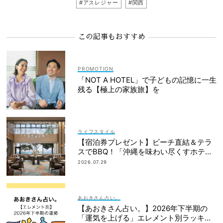
#アスレジャー
#関西
この記事もおすすめ
「NOT A HOTEL」で子どもの記憶に一生
残る【極上の家族旅】を
ライフスタイル
【宿泊券プレゼント】ビーチ直結＆テラ
スでBBQ！「沖縄を味わい尽くすホテ
ル」2段ベッドやコネクティングルームも
2026.07.29
あおきさん占い。
【あおきさん占い。】2026年下半期の
「運気を上げる」エレメント別ラッキー