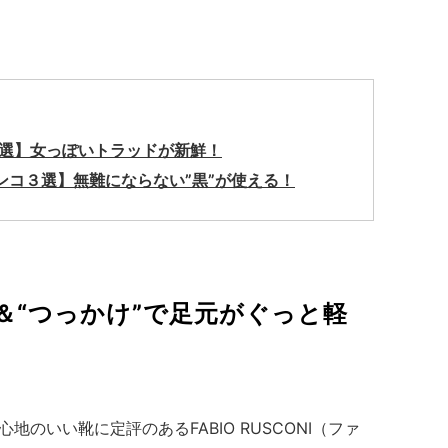
コ３選】女っぽいトラッドが新鮮！
ペタンコ３選】無難にならない”黒”が使える！
＆“つっかけ”で足元がぐっと軽
のいい靴に定評のあるFABIO RUSCONI（ファ