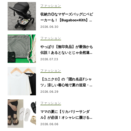
ファッション
収納力◎なマザーズバッグにベビ
ーカーも！【Bugaboo×Kith】が
限定コラボ
2026.06.30
ファッション
やっぱり【無印良品】が最強かも
伝説！あるとないとじゃ全然違う
「旅のQOL爆上げアイテム」
2026.07.23
ファッション
【ユニクロ】の「隠れ名品Tシャ
ツ」涼しい着心地で夏の送迎・公
園にぴったり！
2026.06.29
ファッション
ママの夏に【リカバリーサンダ
ル】が必須！オシャレに履ける最
旬7選
2026.06.06