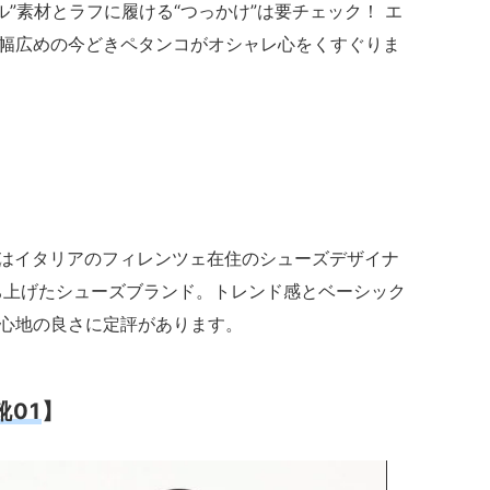
ル”素材とラフに履ける“つっかけ”は要チェック！ エ
幅広めの今どきペタンコがオシャレ心をくすぐりま
コーニ）はイタリアのフィレンツェ在住のシューズデザイナ
立ち上げたシューズブランド。トレンド感とベーシック
心地の良さに定評があります。
靴01
】