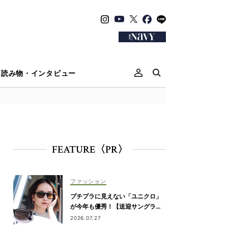
読み物・インタビュー
FEATURE〈PR〉
ファッション
プチプラに見えない「ユニクロ」
が今年も優秀！【送迎サングラ
ス】のトレンドは“黒”のフレーム
2026.07.27