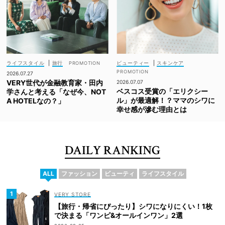
ライフスタイル
|
旅行
ビューティー
|
スキンケア
2026.07.27
VERY世代が金融教育家・田内
2026.07.07
ベスコス受賞の「エリクシー
学さんと考える「なぜ今、NOT
ル」が最適解！？ママのシワに
A HOTELなの？」
幸せ感が滲む理由とは
DAILY RANKING
ALL
ファッション
ビューティ
ライフスタイル
VERY STORE
【旅行・帰省にぴったり】シワになりにくい！1枚
で決まる「ワンピ&オールインワン」2選