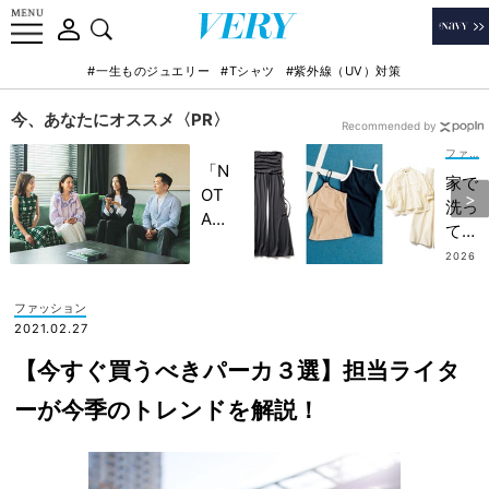
#一生ものジュエリー
#Tシャツ
#紫外線（UV）対策
今、あなたにオススメ〈PR〉
Recommended by
ファッション
「N
家で
OT
洗っ
A
てす
HO
ぐ着
2026
TEL
.08.0
られ
5
」で
る
ファッション
子ど
【真
2021.02.27
もの
夏の
記憶
【今すぐ買うべきパーカ３選】担当ライタ
アク
に一
ティ
ーが今季のトレンドを解説！
生残
ブ
る
服】
【極
20
上の