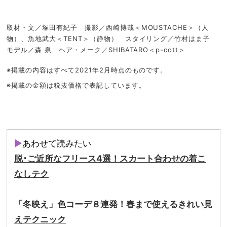
取材・文／塚田有紀子 撮影／西崎博哉＜MOUSTACHE＞（人
物）、魚地武大＜TENT＞（静物） スタイリング／竹村はま子
モデル／森 泉 ヘア・メーク／SHIBATARO＜p-cott＞
※掲載の内容はすべて2021年2月時点のものです。
※掲載の金額は税抜価格で表記しています。
▶
あわせて読みたい
脱･ご近所なフリース4選！スカート合わせの着こ
なしテク
「冬映え」色コーデ８連発！春まで使えるきれい見
えテクニック