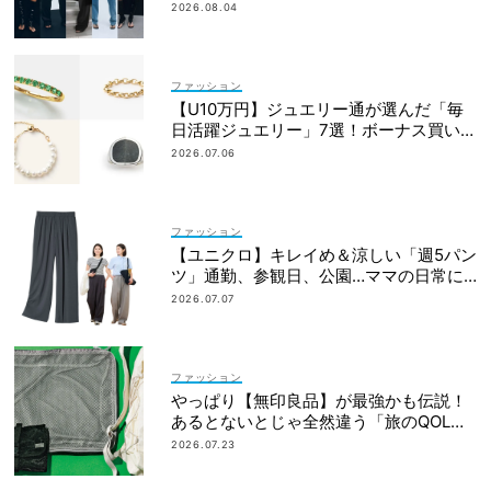
2026.08.04
ファッション
【U10万円】ジュエリー通が選んだ「毎
日活躍ジュエリー」7選！ボーナス買いに
おすすめ
2026.07.06
ファッション
【ユニクロ】キレイめ＆涼しい「週5パン
ツ」通勤、参観日、公園…ママの日常に
最適
2026.07.07
ファッション
やっぱり【無印良品】が最強かも伝説！
あるとないとじゃ全然違う「旅のQOL爆
上げアイテム」
2026.07.23