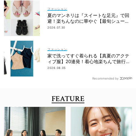
ファッション
夏のマンネリは『スイートな足元』で回
避！楽ちんなのに華やぐ【最旬シューズ1
6選】
2026.07.30
ファッション
家で洗ってすぐ着られる【真夏のアクテ
ィブ服】20連発！着心地楽ちんで旅行・
帰省にも◎
2026.08.05
Recommended by
FEATURE