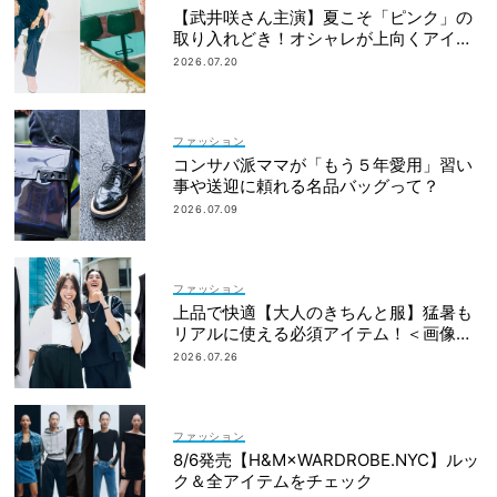
【武井咲さん主演】夏こそ「ピンク」の
取り入れどき！オシャレが上向くアイデ
ィア6選
2026.07.20
ファッション
コンサバ派ママが「もう５年愛用」習い
事や送迎に頼れる名品バッグって？
2026.07.09
ファッション
上品で快適【大人のきちんと服】猛暑も
リアルに使える必須アイテム！＜画像集
＞
2026.07.26
ファッション
8/6発売【H&M×WARDROBE.NYC】ルッ
ク＆全アイテムをチェック