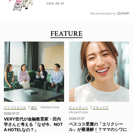
2026.08.03
Recommended by
FEATURE
ライフスタイル
|
旅行
ビューティー
|
スキンケア
2026.07.27
VERY世代が金融教育家・田内
2026.07.07
ベスコス受賞の「エリクシー
学さんと考える「なぜ今、NOT
ル」が最適解！？ママのシワに
A HOTELなの？」