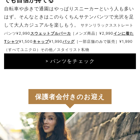
でも自信が持てる
自転車や歩きで通園はやっぱりスニーカーという人も多い
はず。そんなときはこのらくちんサテンパンツで光沢を足
して大人カジュアルを楽しもう。
サテンリラックスストレート
パンツ¥2,990
スウェットプルパーカ
［メンズ商品］¥2,990
インに着た
Tシャツ
¥1,500
キャップ
¥1,990
バッグ
［一部店舗のみで販売］¥1,990
（すべてユニクロ）その他／スタイリスト私物
> パンツをチェック
保護者会付きのお迎え