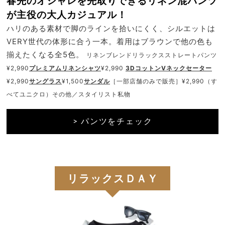
春先のオシャレを先取りできるリネン混パンツ
が主役の大人カジュアル！
ハリのある素材で脚のラインを拾いにくく、シルエットは
VERY世代の体形に合う一本。着用はブラウンで他の色も
揃えたくなる全5色。
リネンブレンドリラックスストレートパンツ
¥2,990
プレミアムリネンシャツ
¥2,990
3DコットンVネックセーター
¥2,990
サングラス
¥1,500
サンダル
［一部店舗のみで販売］¥2,990（す
べてユニクロ）その他／スタイリスト私物
> パンツをチェック
リラックスＤＡＹ