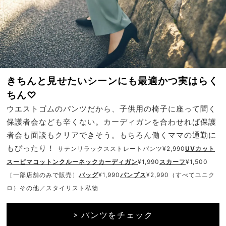
きちんと見せたいシーンにも最適かつ実はらく
ちん♡
ウエストゴムのパンツだから、子供用の椅子に座って聞く
保護者会なども辛くない。カーディガンを合わせれば保護
者会も面談もクリアできそう。もちろん働くママの通勤に
もぴったり！
サテンリラックスストレートパンツ¥2,990
UVカット
スーピマコットンクルーネックカーディガン
¥1,990
スカーフ
¥1,500
［一部店舗のみで販売］
バッグ
¥1,990
パンプス
¥2,990（すべてユニク
ロ）その他／スタイリスト私物
> パンツをチェック