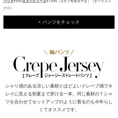
バッグ
¥990
エスパドリーユ
¥1,990［3月下旬発売予定］（すべてユニ
クロ）
> パンツをチェック
シャリ感のある涼しい素材とほどよい
ドレープ感でキ
レイに見える
初夏まで穿ける一本。同じ素材のＴシャ
ツ
を合わせてセットアップのように着るのも
今年らし
くてオススメです。