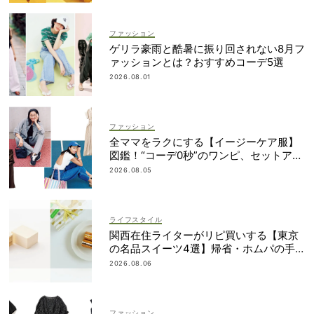
ファッション
ゲリラ豪雨と酷暑に振り回されない8月フ
ァッションとは？おすすめコーデ5選
2026.08.01
ファッション
全ママをラクにする【イージーケア服】
図鑑！“コーデ0秒”のワンピ、セットアッ
プetc.
2026.08.05
ライフスタイル
関西在住ライターがリピ買いする【東京
の名品スイーツ4選】帰省・ホムパの手
土産に
2026.08.06
ファッション