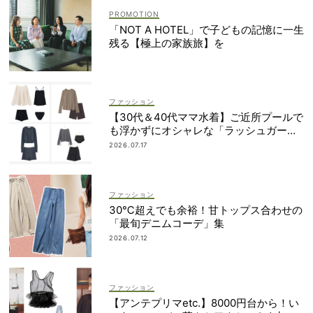
「NOT A HOTEL」で子どもの記憶に一生
残る【極上の家族旅】を
ファッション
【30代＆40代ママ水着】ご近所プールで
も浮かずにオシャレな「ラッシュガード
＆ショートパンツセット」6選！
2026.07.17
ファッション
30℃超えでも余裕！甘トップス合わせの
「最旬デニムコーデ」集
2026.07.12
ファッション
【アンテプリマetc.】8000円台から！い