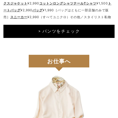
クスジャケット
¥2,990
コットンロングシャツテールTシャツ
¥1,500
ト
ートバッグ
¥2,990
バッグ
¥1,990［バッグはともに一部店舗のみで販
売］
スニーカー
¥2,990（すべてユニクロ）その他／スタイリスト私物
> パンツをチェック
お仕事へ