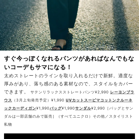
すぐ今っぽくなれるパンツがあればなんでもな
いコーデもサマになる！
太めストレートのラインを取り入れるだけで新鮮。適度な
厚みがあり、落ち感のある素材なので、スタイルをカバー
できます。
サテンリラックスストレートパンツ¥2,990
レーヨンブラ
ウス
（3月上旬発売予定）¥1,990
UVカットスーピマコットンクルーネ
ックカーディガン
¥1,990
バッグ
¥1,990
サンダル
¥2,990［バッグとサン
ダルは一部店舗のみで販売］（すべてユニクロ）その他／スタイリスト
私物