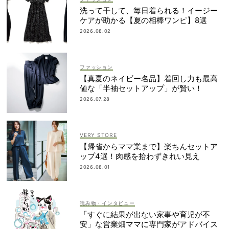
洗って干して、毎日着られる！イージー
ケアが助かる【夏の相棒ワンピ】8選
2026.08.02
ファッション
【真夏のネイビー名品】着回し力も最高
値な「半袖セットアップ」が賢い！
2026.07.28
VERY STORE
【帰省からママ業まで】楽ちんセットア
ップ4選！肉感を拾わずきれい見え
2026.08.01
読み物・インタビュー
「すぐに結果が出ない家事や育児が不
安」な営業畑ママに専門家がアドバイス