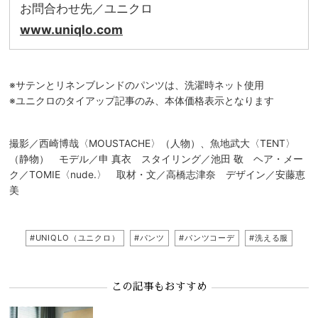
お問合わせ先／ユニクロ
www.uniqlo.com
※サテンとリネンブレンドのパンツは、洗濯時ネット使用
※ユニクロのタイアップ記事のみ、本体価格表示となります
撮影／西崎博哉〈MOUSTACHE〉（人物）、魚地武大〈TENT〉
（静物） モデル／申 真衣 スタイリング／池田 敬 ヘア・メー
ク／TOMIE〈nude.〉 取材・文／高橋志津奈 デザイン／安藤恵
美
#UNIQLO（ユニクロ）
#パンツ
#パンツコーデ
#洗える服
この記事もおすすめ