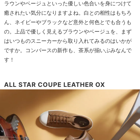
ル』
ラウンやベージュといった優しい色合いを身につけて
家族
でラ
旅】
癒されたい気分になりますよね。白との相性はもちろ
クし
を
ん、ネイビーやブラックなど意外と何色とでも合うも
てオ
シャ
の。上品で優しく見えるブラウンやベージュを、まず
レ！
はいつものスニーカーから取り入れてみるのはいかが
｜
ですか。コンバースの新作も、茶系が揃いぶみなんで
7/1
〜
す！
10
ALL STAR COUPE LEATHER OX