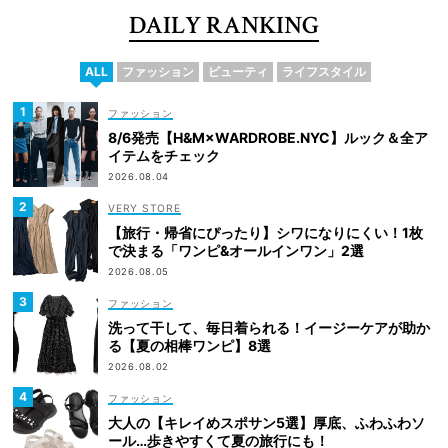
DAILY RANKING
ALL
ファッション
ビューティ
ライフスタイル
ファッション
8/6発売【H&M×WARDROBE.NYC】ルック＆全ア
イテムをチェック
2026.08.04
VERY STORE
【旅行・帰省にぴったり】シワになりにくい！1枚
で決まる「ワンピ&オールインワン」2選
2026.08.05
ファッション
洗って干して、毎日着られる！イージーケアが助か
る【夏の相棒ワンピ】8選
2026.08.02
ファッション
大人の【キレイめスポサン5選】厚底、ふわふわソ
ール…歩きやすくて夏の旅行にも！