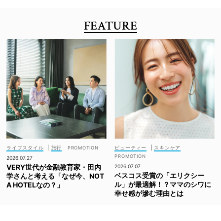
FEATURE
ライフスタイル
|
旅行
ビューティー
|
スキンケア
2026.07.27
VERY世代が金融教育家・田内
2026.07.07
ベスコス受賞の「エリクシー
学さんと考える「なぜ今、NOT
ル」が最適解！？ママのシワに
A HOTELなの？」
幸せ感が滲む理由とは