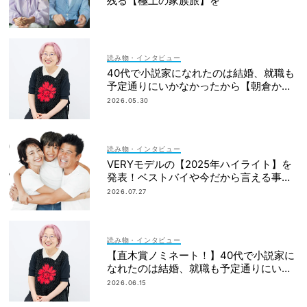
残る【極上の家族旅】を
読み物・インタビュー
40代で小説家になれたのは結婚、就職も
予定通りにいかなかったから【朝倉かす
みさん】
2026.05.30
読み物・インタビュー
VERYモデルの【2025年ハイライト】を
発表！ベストバイや今だから言える事件
簿も大公開
2026.07.27
読み物・インタビュー
【直木賞ノミネート！】40代で小説家に
なれたのは結婚、就職も予定通りにいか
なかったから｜朝倉かすみさん
2026.06.15