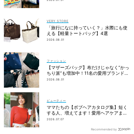
VERY STORE
「旅行になに持っていく？」水際にも使
える【軽量トートバッグ】4選
2026.08.01
ファッション
【マザーズバッグ】布だけじゃなく“かっ
ちり派”も増加中！11名の愛用ブランド
は？
2026.08.01
ビューティー
ママたちの【ボブヘアカタログ集】短く
する人、増えてます！愛用ヘアケアまで
全部見せ
2026.07.07
Recommended by