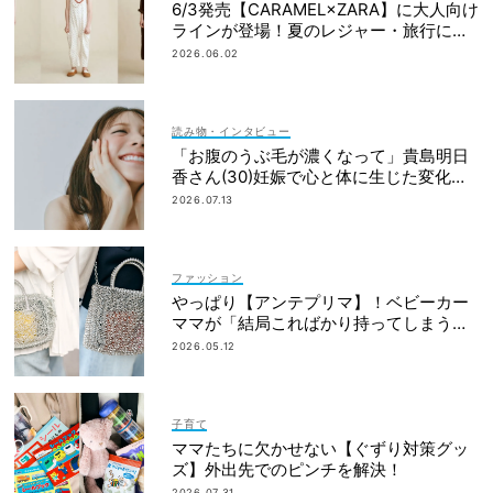
6/3発売【CARAMEL×ZARA】に大人向け
ラインが登場！夏のレジャー・旅行にも
おすすめ
2026.06.02
読み物・インタビュー
「お腹のうぶ毛が濃くなって」貴島明日
香さん(30)妊娠で心と体に生じた変化も
「愛しいです」
2026.07.13
ファッション
やっぱり【アンテプリマ】！ベビーカー
ママが「結局こればかり持ってしまう」
納得の理由
2026.05.12
子育て
ママたちに欠かせない【ぐずり対策グッ
ズ】外出先でのピンチを解決！
2026.07.31