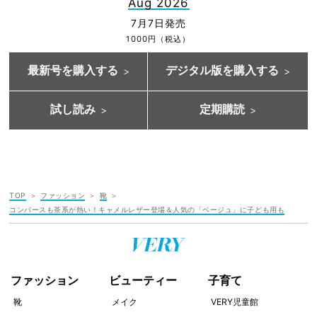
Aug 2026
7月7日発売
1000円（税込）
最新号を購入する
デジタル版を購入する
試し読み
定期購読
TOP
ファッション
靴
コンバースも茶系が熱い！キャメルレザー登場＆人気の「ベージュ」に子ども用も
ファッション
ビューティー
子育て
靴
メイク
VERY児童館