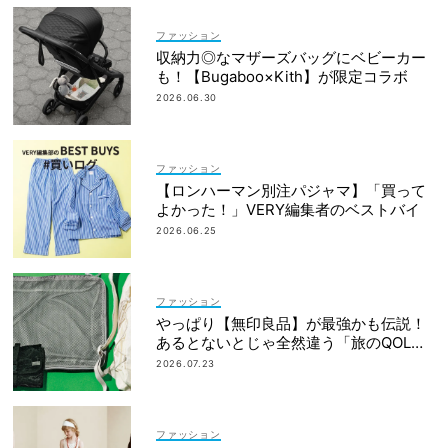
ファッション
収納力◎なマザーズバッグにベビーカー
も！【Bugaboo×Kith】が限定コラボ
2026.06.30
ファッション
【ロンハーマン別注パジャマ】「買って
よかった！」VERY編集者のベストバイ
2026.06.25
ファッション
やっぱり【無印良品】が最強かも伝説！
あるとないとじゃ全然違う「旅のQOL爆
上げアイテム」
2026.07.23
ファッション