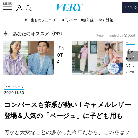
#一生ものジュエリー
#Tシャツ
#紫外線（UV）対策
今、あなたにオススメ〈PR〉
Recommended by
ファッション
「N
【V
OT
ERY
A
の人
HO
気コ
2026
TEL
.07.2
ーデ
5
」で
TO
ファッション
子ど
P5
2020.11.30
もの
】夏
記憶
コンバースも茶系が熱い！キャメルレザー
休み
に一
こそ
登場＆人気の「ベージュ」に子ども用も
生残
『甘
る
カジ
【極
何かと大変なことの多かった今年だから、この冬はブ
ュア
上の