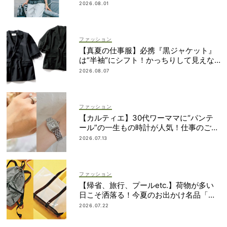
2026.08.01
ファッション
【真夏の仕事服】必携『黒ジャケット』
は“半袖”にシフト！かっちりして見えな
いデザインに注目
2026.08.07
ファッション
【カルティエ】30代ワーママに“パンテ
ール”の一生もの時計が人気！仕事のご褒
美＆節目買いに
2026.07.13
ファッション
【帰省、旅行、プールetc.】荷物が多い
日こそ洒落る！今夏のお出かけ名品「ト
ート＆リュック」５選
2026.07.22