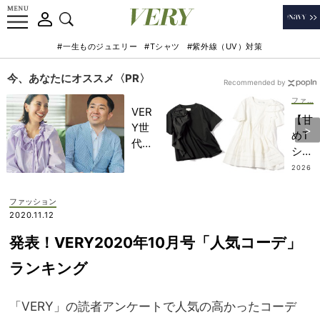
#一生ものジュエリー
#Tシャツ
#紫外線（UV）対策
今、あなたにオススメ〈PR〉
Recommended by
ファッション
VER
【甘
Y世
めT
代が
シャ
金融
ツに
2026
教育
.07.18
新
家・
風】
ファッション
田内
ワン
2020.11.12
学さ
ツー
んと
発表！VERY2020年10月号「人気コーデ」
だけ
考え
ど華
ランキング
る
やか
「な
にな
ぜ
「VERY」の読者アンケートで人気の高かったコーデ
れ
今、