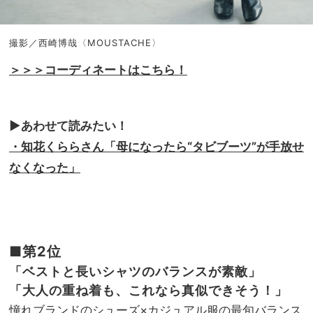
撮影／西崎博哉〈MOUSTACHE〉
＞＞＞コーディネートはこちら！
▶︎あわせて読みたい！
・知花くららさん「母になったら“タビブーツ”が手放せ
なくなった」
■第2位
「ベストと長いシャツのバランスが素敵」
「大人の重ね着も、これなら真似できそう！」
憧れブランドのシューズ×カジュアル服の最旬バランス