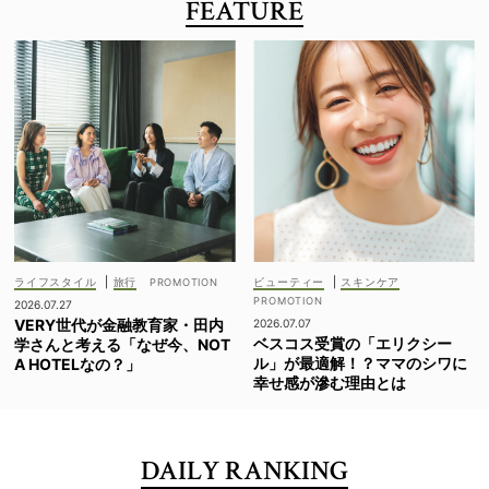
FEATURE
ライフスタイル
|
旅行
ビューティー
|
スキンケア
2026.07.27
VERY世代が金融教育家・田内
2026.07.07
ベスコス受賞の「エリクシー
学さんと考える「なぜ今、NOT
ル」が最適解！？ママのシワに
A HOTELなの？」
幸せ感が滲む理由とは
DAILY RANKING