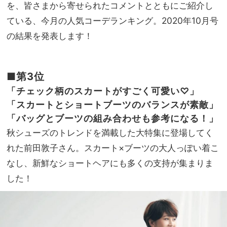
る！
を、皆さまから寄せられたコメントとともにご紹介し
NO
夏の
T A
ている、今月の人気コーデランキング。2020年10月号
主役
HO
の結果を発表します！
トッ
TEL
プス
な
６選
の？
」
■第3位
「チェック柄のスカートがすごく可愛い♡」
「スカートとショートブーツのバランスが素敵」
「
バッグとブーツの組み合わせも参考になる！
」
秋シューズのトレンドを満載した大特集に登場してく
れた前田敦子さん。スカート×ブーツの大人っぽい着こ
なし、新鮮なショートヘアにも多くの支持が集まりま
した！