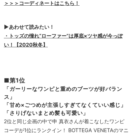
＞＞＞コーディネートはこちら！
▶︎あわせて読みたい！
・トッズの憧れ“ローファー”は厚底×ツヤ感が今っぽ
い！【2020秋冬】
■第1位
「ガーリーなワンピと重めのブーツが好バラン
ス」
「甘め×ごつめが主張しすぎてなくていい感じ」
「さりげないまとめ髪も可愛い
」
2位と同じ企画の中で申 真衣さんが着こなしたワンピ
コーデが1位にランクイン！ BOTTEGA VENETAのマニ