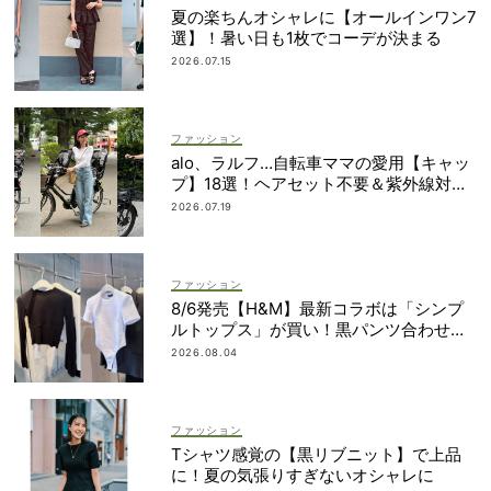
夏の楽ちんオシャレに【オールインワン7
選】！暑い日も1枚でコーデが決まる
2026.07.15
ファッション
alo、ラルフ…自転車ママの愛用【キャッ
プ】18選！ヘアセット不要＆紫外線対策
にも
2026.07.19
ファッション
8/6発売【H&M】最新コラボは「シンプ
ルトップス」が買い！黒パンツ合わせも
即サマ見え
2026.08.04
ファッション
Tシャツ感覚の【黒リブニット】で上品
に！夏の気張りすぎないオシャレに