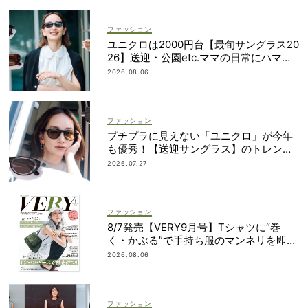
ファッション
ユニクロは2000円台【最旬サングラス20
26】送迎・公園etc.ママの日常にハマる
「名品」を厳選！
2026.08.06
ファッション
プチプラに見えない「ユニクロ」が今年
も優秀！【送迎サングラス】のトレンド
は“黒”のフレーム
2026.07.27
ファッション
8/7発売【VERY9月号】Tシャツに“巻
く・かぶる”で手持ち服のマンネリを即解
決！
2026.08.06
ファッション