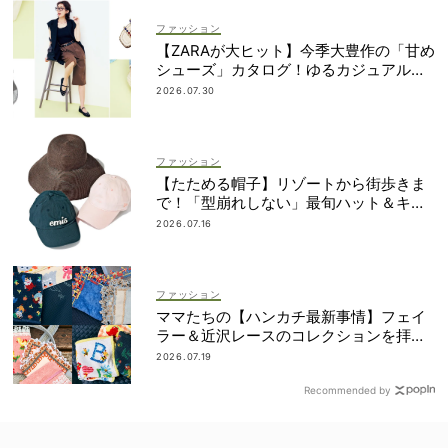
ファッション
【ZARAが大ヒット】今季大豊作の「甘め
シューズ」カタログ！ゆるカジュアルの
鮮度アップに◎
2026.07.30
ファッション
【たためる帽子】リゾートから街歩きま
で！「型崩れしない」最旬ハット＆キャ
ップ
2026.07.16
ファッション
ママたちの【ハンカチ最新事情】フェイ
ラー＆近沢レースのコレクションを拝
見！
2026.07.19
Recommended by