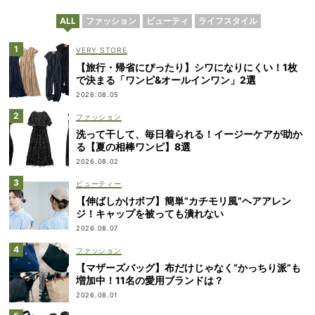
ALL
ファッション
ビューティ
ライフスタイル
VERY STORE
【旅行・帰省にぴったり】シワになりにくい！1枚
で決まる「ワンピ&オールインワン」2選
2026.08.05
ファッション
洗って干して、毎日着られる！イージーケアが助か
る【夏の相棒ワンピ】8選
2026.08.02
ビューティー
【伸ばしかけボブ】簡単“カチモリ風”ヘアアレン
ジ！キャップを被っても潰れない
2026.08.07
ファッション
【マザーズバッグ】布だけじゃなく“かっちり派”も
増加中！11名の愛用ブランドは？
2026.08.01