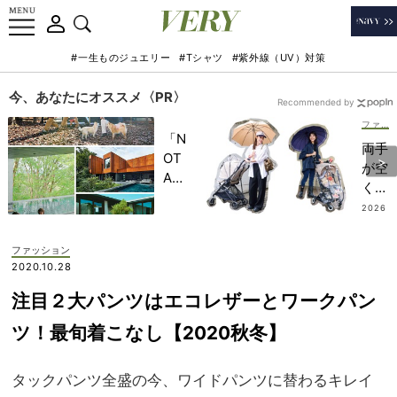
#一生ものジュエリー
#Tシャツ
#紫外線（UV）対策
今、あなたにオススメ〈PR〉
Recommended by
ファッション
「N
両手
OT
が空
A
くか
HO
ら快
2026
TEL
.07.11
適！
」で
ベビ
ファッション
子ど
ーカ
2020.10.28
もの
ーマ
記憶
注目２大パンツはエコレザーとワークパン
マの
に一
「ハ
ツ！最旬着こなし【2020秋冬】
生残
ンズ
る
フリ
【極
タックパンツ全盛の今、ワイドパンツに替わるキレイ
ー名
上の