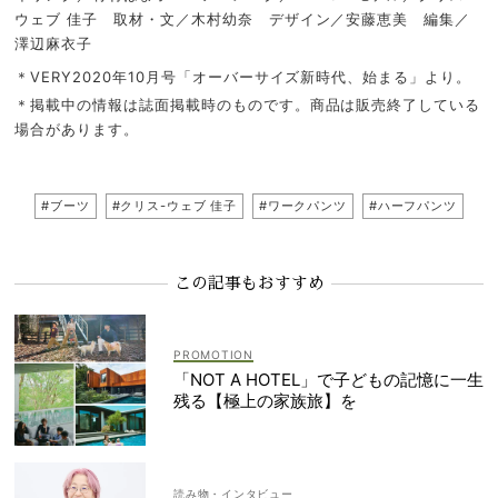
ウェブ 佳子 取材・文／木村幼奈 デザイン／安藤恵美 編集／
澤辺麻衣子
＊VERY2020年10月号「オーバーサイズ新時代、始まる」より。
＊掲載中の情報は誌面掲載時のものです。商品は販売終了している
場合があります。
#ブーツ
#クリス-ウェブ 佳子
#ワークパンツ
#ハーフパンツ
この記事もおすすめ
「NOT A HOTEL」で子どもの記憶に一生
残る【極上の家族旅】を
読み物・インタビュー