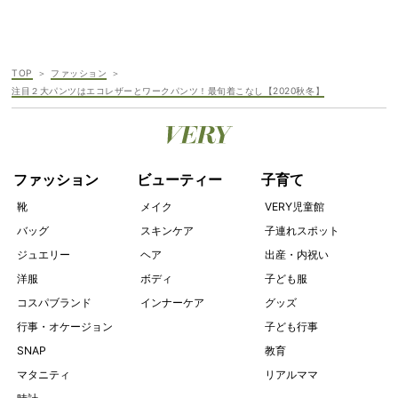
TOP
ファッション
注目２大パンツはエコレザーとワークパンツ！最旬着こなし【2020秋冬】
ファッション
ビューティー
子育て
靴
メイク
VERY児童館
バッグ
スキンケア
子連れスポット
ジュエリー
ヘア
出産・内祝い
洋服
ボディ
子ども服
コスパブランド
インナーケア
グッズ
行事・オケージョン
子ども行事
SNAP
教育
マタニティ
リアルママ