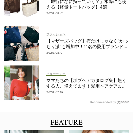
「旅行になに持っていく？」水際にも使
える【軽量トートバッグ】4選
2026.08.01
ファッション
【マザーズバッグ】布だけじゃなく“かっ
ちり派”も増加中！11名の愛用ブランド
は？
2026.08.01
ビューティー
ママたちの【ボブヘアカタログ集】短く
する人、増えてます！愛用ヘアケアまで
全部見せ
2026.07.07
Recommended by
FEATURE