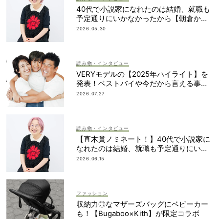
40代で小説家になれたのは結婚、就職も
予定通りにいかなかったから【朝倉かす
みさん】
2026.05.30
読み物・インタビュー
VERYモデルの【2025年ハイライト】を
発表！ベストバイや今だから言える事件
簿も大公開
2026.07.27
読み物・インタビュー
【直木賞ノミネート！】40代で小説家に
なれたのは結婚、就職も予定通りにいか
なかったから｜朝倉かすみさん
2026.06.15
ファッション
収納力◎なマザーズバッグにベビーカー
も！【Bugaboo×Kith】が限定コラボ