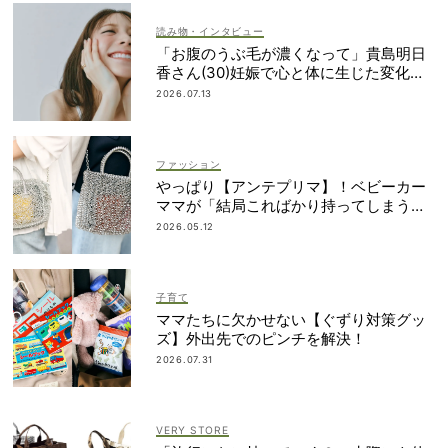
読み物・インタビュー
「お腹のうぶ毛が濃くなって」貴島明日
香さん(30)妊娠で心と体に生じた変化も
「愛しいです」
2026.07.13
ファッション
やっぱり【アンテプリマ】！ベビーカー
ママが「結局こればかり持ってしまう」
納得の理由
2026.05.12
子育て
ママたちに欠かせない【ぐずり対策グッ
ズ】外出先でのピンチを解決！
2026.07.31
VERY STORE