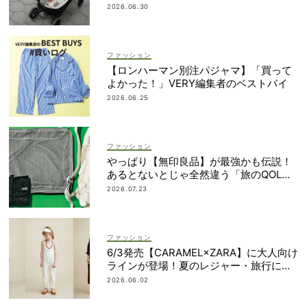
2026.06.30
ファッション
【ロンハーマン別注パジャマ】「買って
よかった！」VERY編集者のベストバイ
2026.06.25
ファッション
やっぱり【無印良品】が最強かも伝説！
あるとないとじゃ全然違う「旅のQOL爆
上げアイテム」
2026.07.23
ファッション
6/3発売【CARAMEL×ZARA】に大人向け
ラインが登場！夏のレジャー・旅行にも
おすすめ
2026.06.02