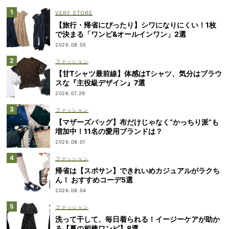
VERY STORE
【旅行・帰省にぴったり】シワになりにくい！1枚
で決まる「ワンピ&オールインワン」2選
2026.08.05
ファッション
【甘Tシャツ最前線】体感はTシャツ、気分はブラウ
スな『主役級デザイン』7選
2026.07.29
ファッション
【マザーズバッグ】布だけじゃなく“かっちり派”も
増加中！11名の愛用ブランドは？
2026.08.01
ファッション
帰省は【スポサン】できれいめカジュアルがラクち
ん！ おすすめコーデ5選
2026.08.04
ファッション
洗って干して、毎日着られる！イージーケアが助か
る【夏の相棒ワンピ】8選