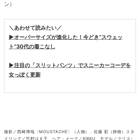
ン）
＼あわせて読みたい／
▶︎オーバーサイズが進化した！今どき“スウェッ
ト”30代の着こなし
▶︎注目の「スリットパンツ」でスニーカーコーデを
女っぽく更新
撮影／西崎博哉〈MOUSTACHE〉（人物）、佐藤 彩（静物）スタ
イリング／竹村はま子 ヘア・メーク／KIKKU モデル／クリス-