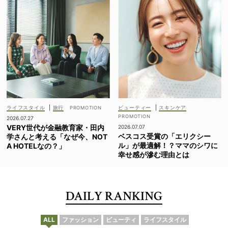
ライフスタイル
|
旅行
ビューティー
|
スキンケア
2026.07.27
VERY世代が金融教育家・田内
2026.07.07
ベスコス受賞の「エリクシー
学さんと考える「なぜ今、NOT
ル」が最適解！？ママのシワに
A HOTELなの？」
幸せ感が滲む理由とは
DAILY RANKING
ALL
ファッション
ビューティ
ライフスタイル