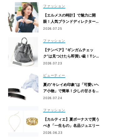
ファッション
【エルメスの時計】で魅力に開
眼！人気ブランドディレクターの
「相棒ウォッチ」ヒストリー
2026.07.25
ファッション
【テンベア】“ギンガムチェッ
ク”は見つけたら即買い級！Tシャ
ツコーデが映える「夏の相棒バッ
2026.07.23
グ」3選
ビューティー
夏の“キレイめ印象”は「可愛いヘ
ア小物」で簡単！少しの甘さを盛
れる5選
2026.07.24
ファッション
【カルティエ】夏ボーナスで買う
べき「一生もの」名品ジュエリー
2026.06.23