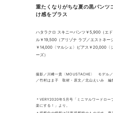
重たくなりがちな夏の黒パンツ
け感をプラス
ハタラクロ スキニーパンツ￥5,900（
ル￥19,500（アリゾナ ラブ／エストネーシ
￥14,000〈マルシェ〉ピアス￥20,00
ーズ）
撮影／川﨑一貴〈MOUSTACHE〉 モデ
／竹村はま子 取材・原文／北山えいみ 編
＊VERY2020年5月号「ミニマルワード
楽にする！」より。
＊掲載中の情報は誌面掲載時のものです。商