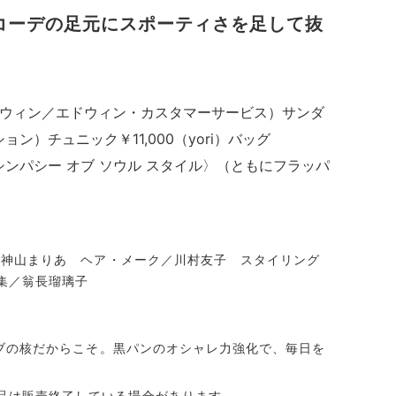
コーデの足元にスポーティさを足して抜
エドウィン／エドウィン・カスタマーサービス）サンダ
ョン）チュニック￥11,000（yori）バッグ
0〈シンパシー オブ ソウル スタイル〉（ともにフラッパ
ル／神山まりあ ヘア・メーク／川村友子 スタイリング
集／翁長瑠璃子
ローブの核だからこそ。黒パンのオシャレ力強化で、毎日を
品は販売終了している場合があります。