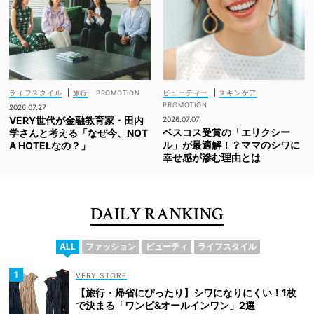
ライフスタイル
|
旅行
ビューティー
|
スキンケア
2026.07.27
VERY世代が金融教育家・田内
2026.07.07
ベスコス受賞の「エリクシー
学さんと考える「なぜ今、NOT
ル」が最適解！？ママのシワに
A HOTELなの？」
幸せ感が滲む理由とは
DAILY RANKING
ALL
ファッション
ビューティ
ライフスタイル
VERY STORE
【旅行・帰省にぴったり】シワになりにくい！1枚
で決まる「ワンピ&オールインワン」2選