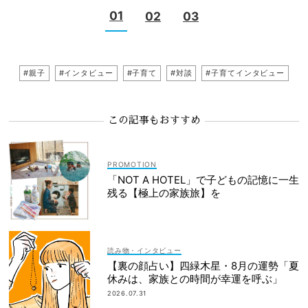
01
02
03
#親子
#インタビュー
#子育て
#対談
#子育てインタビュー
この記事もおすすめ
「NOT A HOTEL」で子どもの記憶に一生
残る【極上の家族旅】を
読み物・インタビュー
【裏の顔占い】四緑木星・8月の運勢「夏
休みは、家族との時間が幸運を呼ぶ」
2026.07.31