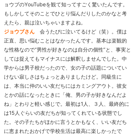
ョウブの
YouTube
を観て知ってすごく驚いたんです。
もしかしてそのことでひとり悩んだりしたのかなと考
えたら、親は泣いちゃいますよね。
ジョウブさん
会うたびに泣いてるけど（笑）。僕は
正直、思い悩むことはなかったんです。基本は楽観的
な性格なので“男性が好きなのは自分の個性”と、事実と
しては捉えてもマイナスには解釈しませんでした。中
学からは男子校だったので、女の子の話題についてい
けない寂しさはちょっとありましたけど。同級生に
は、本当に仲のいい友だちにはカミングアウト。彼女
とかの話になったときに「俺、男の子が好きなんだよ
ね」とわりと軽い感じで。最初は
1
人、３人、最終的に
は
15
人ぐらいの友だちが知ってくれている状態でし
た。その子たちがほかに言うとかもなく、いい友だち
に恵まれたおかげで学校生活は最高に楽しかったで