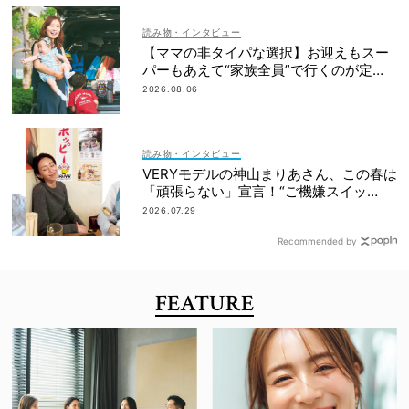
読み物・インタビュー
【ママの非タイパな選択】お迎えもスー
パーもあえて“家族全員”で行くのが定
番！
2026.08.06
読み物・インタビュー
VERYモデルの神山まりあさん、この春は
「頑張らない」宣言！“ご機嫌スイッ
チ”の入れ方って？
2026.07.29
Recommended by
FEATURE