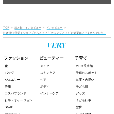
TOP
読み物・インタビュー
インタビュー
Netflixで話題！ジョウブさんとママ「‟カミングアウト“の必要はありませんでした」
ファッション
ビューティー
子育て
靴
メイク
VERY児童館
バッグ
スキンケア
子連れスポット
ジュエリー
ヘア
出産・内祝い
洋服
ボディ
子ども服
コスパブランド
インナーケア
グッズ
行事・オケージョン
子ども行事
SNAP
教育
マタニティ
リアルママ