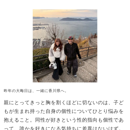
家族
家族
全
旅】
員”
を
で行
くの
が定
番！
昨年の大晦日は、一緒に香川県へ。
親にとってきっと胸を割くほどに切ないのは、子ど
もが生まれ持った自身の個性についてひとり悩みを
抱えること。同性が好きという性的指向も個性であ
って、誰かを好きになる気持ちに差異はないはず。