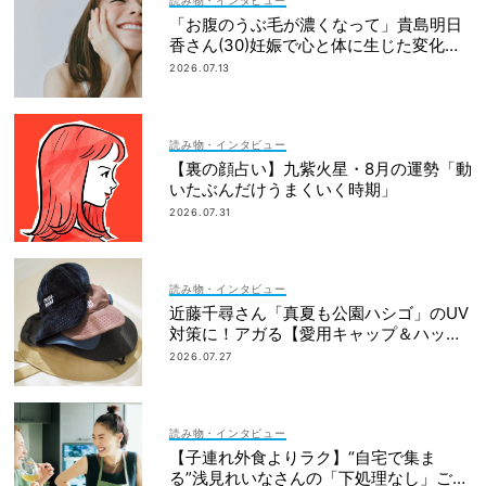
読み物・インタビュー
「お腹のうぶ毛が濃くなって」貴島明日
香さん(30)妊娠で心と体に生じた変化も
「愛しいです」
2026.07.13
読み物・インタビュー
【裏の顔占い】九紫火星・8月の運勢「動
いたぶんだけうまくいく時期」
2026.07.31
読み物・インタビュー
近藤千尋さん「真夏も公園ハシゴ」のUV
対策に！アガる【愛用キャップ＆ハッ
ト】大公開
2026.07.27
読み物・インタビュー
【子連れ外食よりラク】“自宅で集ま
る”浅見れいなさんの「下処理なし」ご飯