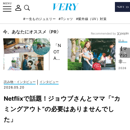
#一生ものジュエリー
#Tシャツ
#紫外線（UV）対策
今、あなたにオススメ〈PR〉
Recommended by
読み物・インタビュー
「N
【マ
OT
マの
A
非タ
HO
イパ
2026
TEL
.08.0
な選
6
」で
択】
|
読み物・インタビュー
インタビュー
子ど
お迎
2026.05.20
もの
えも
記憶
Netflixで話題！ジョウブさんとママ「‟カ
スー
に一
パー
ミングアウト“の必要はありませんでし
生残
もあ
る
た」
え
【極
て“
上の