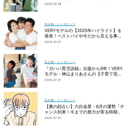
と愛用品
2026.07.29
読み物・インタビュー
VERYモデルの【2025年ハイライト】を
発表！ベストバイや今だから言える事件
簿も大公開
2026.07.27
読み物・インタビュー
『ガハハ育児語録』出版から8年！VERY
モデル・神山まりあさんの【子育て現在
地】
2026.07.31
読み物・インタビュー
【裏の顔占い】六白金星・8月の運勢「チ
ャンス到来！今までの努力が実る時期」
2026.07.31