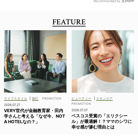
Recommended by
FEATURE
ライフスタイル
|
旅行
ビューティー
|
スキンケア
2026.07.27
VERY世代が金融教育家・田内
2026.07.07
ベスコス受賞の「エリクシー
学さんと考える「なぜ今、NOT
ル」が最適解！？ママのシワに
A HOTELなの？」
幸せ感が滲む理由とは