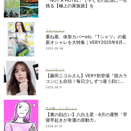
「NOT A HOTEL」で子どもの記憶に一生
残る【極上の家族旅】を
ファッション
重ね着、体形カバーetc.『Tシャツ』の最
新オシャレを大特集｜VERY2025年6月号
発売
2025.05.06
ビューティー
【藤田ニコルさん】VERY初登場『脱カラ
コンにも自信！毎日少しずつ違う顔に挑
戦したい』
2025.06.11
読み物・インタビュー
【裏の顔占い】八白土星・8月の運勢「早
寝早起きが幸運の原動力」
2026.07.31