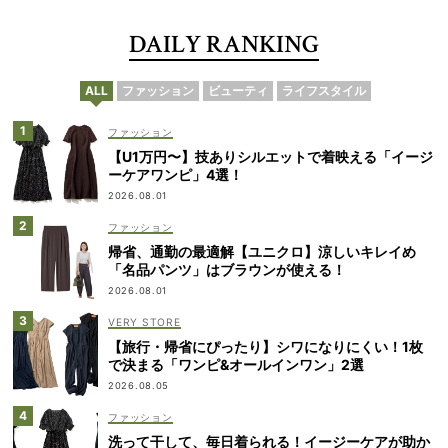
DAILY RANKING
ALL
ファッション
ビューティ
ライフスタイル
ファッション
【U1万円〜】技ありシルエットで着映える「イージ
ーケアワンピ」4選！
2026.08.01
ファッション
帰省、通勤の最適解【ユニクロ】涼しいキレイめ
「名品パンツ」はブラウンが使える！
2026.08.01
VERY STORE
【旅行・帰省にぴったり】シワになりにくい！1枚
で決まる「ワンピ&オールインワン」2選
2026.08.05
ファッション
洗って干して、毎日着られる！イージーケアが助か