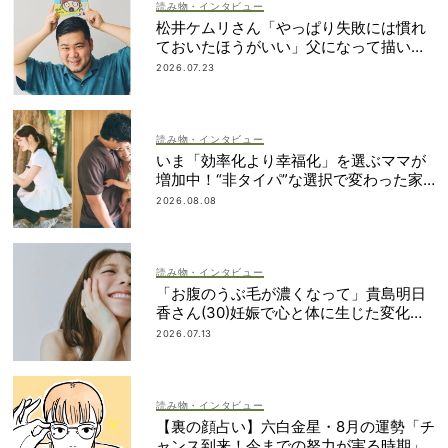
読み物・インタビュー
松井ケムリさん「やっぱり失敗には慣れ
ておいたほうがいい」父になって描いた
初めての絵本＜7/24発売＞
2026.07.23
読み物・インタビュー
いま「効率化より幸福化」を選ぶママが
増加中！“非タイパ”な選択で変わった家
族時間【実例5選】
2026.08.08
読み物・インタビュー
「お腹のうぶ毛が濃くなって」貴島明日
香さん(30)妊娠で心と体に生じた変化も
「愛しいです」
2026.07.13
読み物・インタビュー
【裏の顔占い】六白金星・8月の運勢「チ
ャンス到来！今までの努力が実る時期」