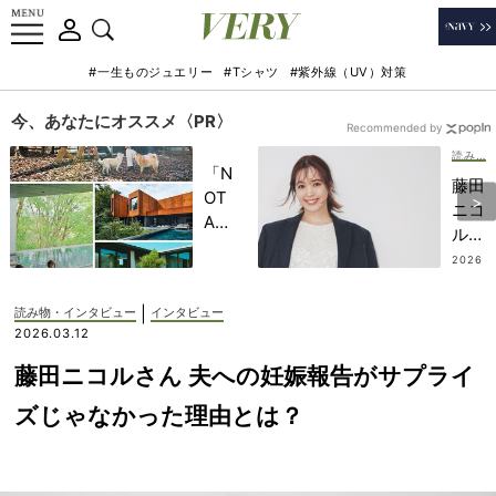
#一生ものジュエリー
#Tシャツ
#紫外線（UV）対策
今、あなたにオススメ〈PR〉
Recommended by
読み物・インタビュー
「N
藤田
OT
ニコ
A
ルさ
HO
ん
2026
TEL
.03.0
「産
9
」で
後、
|
読み物・インタビュー
インタビュー
子ど
自分
2026.03.12
もの
の席
記憶
藤田ニコルさん 夫への妊娠報告がサプライ
はな
に一
いと
ズじゃなかった理由とは？
生残
思っ
る
て、
【極
代わ
上の