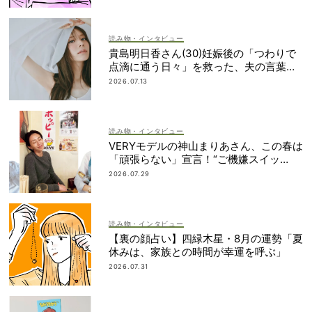
読み物・インタビュー
貴島明日香さん(30)妊娠後の「つわりで
点滴に通う日々」を救った、夫の言葉と
朝マック
2026.07.13
読み物・インタビュー
VERYモデルの神山まりあさん、この春は
「頑張らない」宣言！“ご機嫌スイッ
チ”の入れ方って？
2026.07.29
読み物・インタビュー
【裏の顔占い】四緑木星・8月の運勢「夏
休みは、家族との時間が幸運を呼ぶ」
2026.07.31