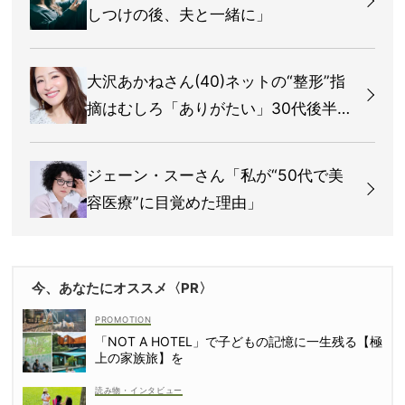
しつけの後、夫と一緒に」
大沢あかねさん(40)ネットの“整形”指
摘はむしろ「ありがたい」30代後半で
目覚めた美容の楽しさ！
ジェーン・スーさん「私が“50代で美
容医療”に目覚めた理由」
今、あなたにオススメ〈PR〉
「NOT A HOTEL」で子どもの記憶に一生残る【極
上の家族旅】を
読み物・インタビュー