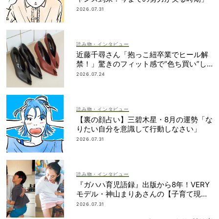
2026.07.31
読み物・インタビュー
近藤千尋さん「抱っこ紐卒業でヒール解
禁！」驚きのフィット感で“色ち買い”し
たパンプスって？
2026.07.24
読み物・インタビュー
【裏の顔占い】三碧木星・8月の運勢「な
りたい自分を意識して行動しなさい」
2026.07.31
読み物・インタビュー
『ガハハ育児語録』出版から8年！VERY
モデル・神山まりあさんの【子育て現在
地】
2026.07.31