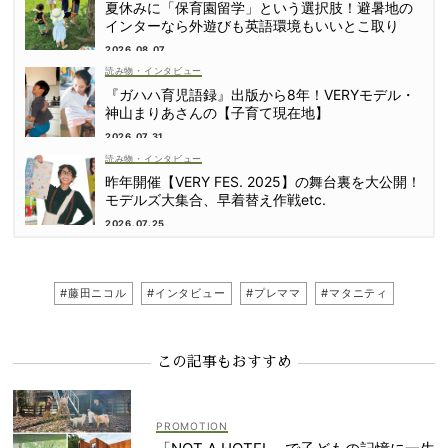
夏休みに「保育園留学」という選択肢！避暑地の
インターなら外遊びも英語環境もいいとこ取り
2026.08.07
読み物・インタビュー
『ガハハ育児語録』出版から8年！VERYモデル・
神山まりあさんの【子育て現在地】
2026.07.31
読み物・インタビュー
昨年開催【VERY FES. 2025】の舞台裏を大公開！
モデルズ大集合、早着替え作戦etc.
2026.07.25
#藤田ニコル
#インタビュー
#プレママ
#マタニティ
この記事もおすすめ