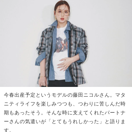
りに
家族
座っ
旅】
てい
を
る人
をち
ゃん
と見
てま
す」
今春出産予定というモデルの藤田ニコルさん。マタ
ニティライフを楽しみつつも、つわりに苦しんだ時
期もあったそう。そんな時に支えてくれたパートナ
ーさんの気遣いが「とてもうれしかった」と語りま
す。