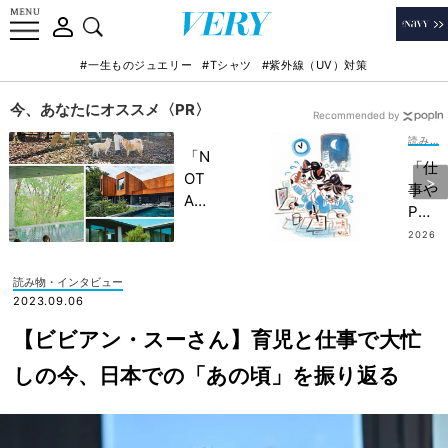
#一生ものジュエリー
#Tシャツ
#紫外線（UV）対策
今、あなたにオススメ〈PR〉
Recommended by
読み物・インタビュー
「N
「仕
OT
事や
A
PTA
HO
…忙
2026
TEL
.07.2
しく
4
」で
て貯
読み物・インタビュー
子ど
蓄で
2023.09.06
もの
きな
記憶
【ビビアン・スーさん】育児と仕事で大忙
い」
に一
と悩
しの今、日本での「あの頃」を振り返る
生残
むマ
る
マが
【極
気づ
上の