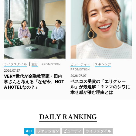
ライフスタイル
|
旅行
ビューティー
|
スキンケア
2026.07.27
VERY世代が金融教育家・田内
2026.07.07
ベスコス受賞の「エリクシー
学さんと考える「なぜ今、NOT
ル」が最適解！？ママのシワに
A HOTELなの？」
幸せ感が滲む理由とは
DAILY RANKING
ALL
ファッション
ビューティ
ライフスタイル