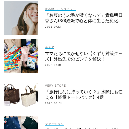
読み物・インタビュー
「お腹のうぶ毛が濃くなって」貴島明日
香さん(30)妊娠で心と体に生じた変化も
「愛しいです」
2026.07.13
子育て
ママたちに欠かせない【ぐずり対策グッ
ズ】外出先でのピンチを解決！
2026.07.31
VERY STORE
「旅行になに持っていく？」水際にも使
える【軽量トートバッグ】4選
2026.08.01
ファッション