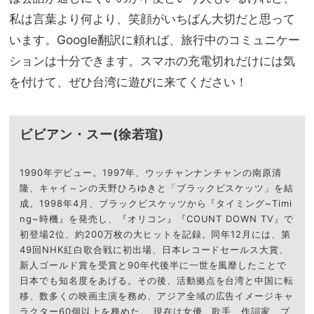
私は言葉より何より、笑顔がいちばん大切だと思って
います。Google翻訳に頼れば、旅行中のコミュニケー
ションは十分できます。スマホの充電切れだけには気
を付けて、ぜひ台湾に遊びに来てください！
ビビアン・スー(徐若瑄)
1990年デビュー。1997年、ウッチャンナンチャンの南原清
隆、キャイ～ンの天野ひろゆきと「ブラックビスケッツ」を結
成。1998年4月、ブラックビスケッツから『タイミング~Timi
ng~時機』を発売し、『オリコン』『COUNT DOWN TV』で
初登場2位、約200万枚の大ヒットを記録。同年12月には、第
49回NHK紅白歌合戦に初出場、日本レコードセールス大賞、
新人ゴールド賞を受賞と90年代後半に一世を風靡したことで
日本でも知名度をあげる。その後、活動拠点を台湾と中国に転
移、数多くの映画主演を務め、アジア全域の広告イメージキャ
ラクター60個以上を務めた。 現在は女優、歌手、作詞家、プ