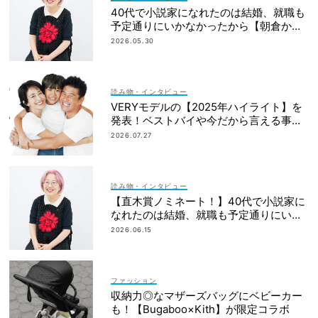
40代で小説家になれたのは結婚、就職も
予定通りにいかなかったから【朝倉かす
みさん】
2026.05.30
読み物・インタビュー
VERYモデルの【2025年ハイライト】を
発表！ベストバイや今だから言える事件
簿も大公開
2026.07.27
読み物・インタビュー
【直木賞ノミネート！】40代で小説家に
なれたのは結婚、就職も予定通りにいか
なかったから｜朝倉かすみさん
2026.06.15
ファッション
収納力◎なマザーズバッグにベビーカー
も！【Bugaboo×Kith】が限定コラボ