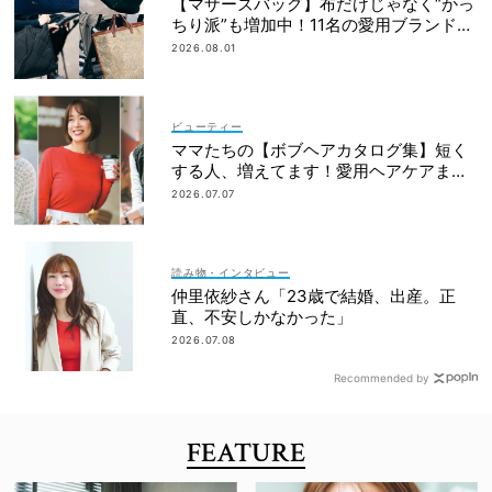
【マザーズバッグ】布だけじゃなく“かっ
ちり派”も増加中！11名の愛用ブランド
は？
2026.08.01
ビューティー
ママたちの【ボブヘアカタログ集】短く
する人、増えてます！愛用ヘアケアまで
全部見せ
2026.07.07
読み物・インタビュー
仲里依紗さん「23歳で結婚、出産。正
直、不安しかなかった」
2026.07.08
Recommended by
FEATURE