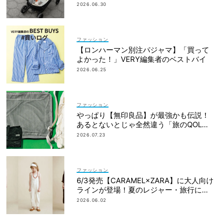
2026.06.30
ファッション
【ロンハーマン別注パジャマ】「買って
よかった！」VERY編集者のベストバイ
2026.06.25
ファッション
やっぱり【無印良品】が最強かも伝説！
あるとないとじゃ全然違う「旅のQOL爆
上げアイテム」
2026.07.23
ファッション
6/3発売【CARAMEL×ZARA】に大人向け
ラインが登場！夏のレジャー・旅行にも
おすすめ
2026.06.02