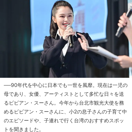
いて
家族
いな
旅】
い“
を
大切
な資
産”
っ
て？
──90年代を中心に日本でも一世を風靡。現在は一児の
母であり、女優、アーティストとして多忙な日々を送
るビビアン・スーさん。今年から台北市観光大使を務
めるビビアン・スーさんに、小2の息子さんの子育て中
のエピソードや、子連れで行く台湾のおすすめスポッ
トを聞きました。