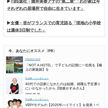
▶
TBS退社・堀井美香アナの“第二章”「わが家は今
それぞれの居場所で自由に生きています」
▶
女優・杏がフランスでの育児語る「現地の小学校
は週休3日制でした」
今、あなたにオススメ〈PR〉
「NOT A HOTEL」で子どもの記憶に一生残る【極
上の家族旅】を
読み物・インタビュー
40代で小説家になれたのは結婚、就職も予定通り
にいかなかったから【朝倉かすみさん】
2026.05.30
読み物・インタビュー
VERYモデルの【2025年ハイライト】を発表！ベ