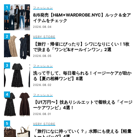
ファッション
8/6発売【H&M×WARDROBE.NYC】ルック＆全ア
イテムをチェック
2026.08.04
VERY STORE
【旅行・帰省にぴったり】シワになりにくい！1枚
で決まる「ワンピ&オールインワン」2選
2026.08.05
ファッション
洗って干して、毎日着られる！イージーケアが助か
る【夏の相棒ワンピ】8選
2026.08.02
ファッション
【U1万円〜】技ありシルエットで着映える「イージ
ーケアワンピ」4選！
2026.08.01
VERY STORE
「旅行になに持っていく？」水際にも使える【軽量
トートバッグ】4選