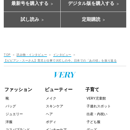
最新号を購入する
デジタル版を購入する
試し読み
定期購読
TOP
読み物・インタビュー
インタビュー
【ビビアン・スーさん】育児と仕事で大忙しの今、日本での「あの頃」を振り返る
ファッション
ビューティー
子育て
靴
メイク
VERY児童館
バッグ
スキンケア
子連れスポット
ジュエリー
ヘア
出産・内祝い
洋服
ボディ
子ども服
コスパブランド
インナーケア
グッズ