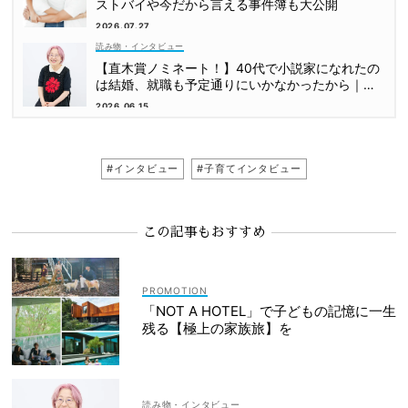
ストバイや今だから言える事件簿も大公開
2026.07.27
読み物・インタビュー
【直木賞ノミネート！】40代で小説家になれたの
は結婚、就職も予定通りにいかなかったから｜朝
倉かすみさん
2026.06.15
#インタビュー
#子育てインタビュー
この記事もおすすめ
「NOT A HOTEL」で子どもの記憶に一生
残る【極上の家族旅】を
読み物・インタビュー