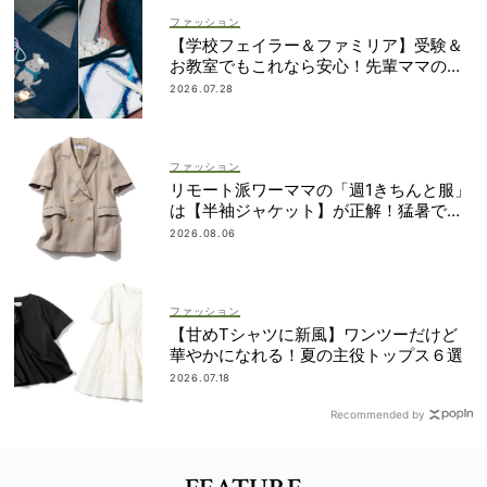
ファッション
【学校フェイラー＆ファミリア】受験＆
お教室でもこれなら安心！先輩ママの地
味見えしないネイビー小物
2026.07.28
ファッション
リモート派ワーママの「週1きちんと服」
は【半袖ジャケット】が正解！猛暑でも
涼しい名品5選
2026.08.06
ファッション
【甘めTシャツに新風】ワンツーだけど
華やかになれる！夏の主役トップス６選
2026.07.18
Recommended by