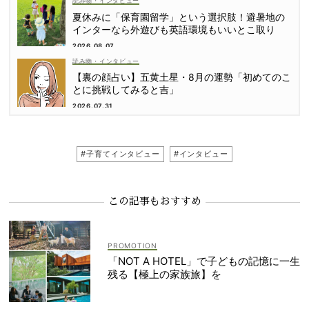
読み物・インタビュー
夏休みに「保育園留学」という選択肢！避暑地の
インターなら外遊びも英語環境もいいとこ取り
2026.08.07
読み物・インタビュー
【裏の顔占い】五黄土星・8月の運勢「初めてのこ
とに挑戦してみると吉」
2026.07.31
#子育てインタビュー
#インタビュー
この記事もおすすめ
「NOT A HOTEL」で子どもの記憶に一生
残る【極上の家族旅】を