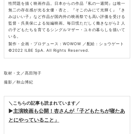
性問題を描く映画作品。日本からの作品『私の一週間』は唯一
無二の存在感が光る女優・杏と、『そこのみにて光輝く』『き
みはいい子』など作品が国内外の映画祭でも高い評価を受ける
監督・呉美保による短編映画。毎日慌ただしく働きながら2 人
の子どもたちを育てるシングルマザー・ユキの暮らしを描いて
いる。
製作・企画・プロデュース：WOWOW ／配給：ショウゲート
©2022 ILBE SpA. All Rights Reserved.
取材・文／髙田翔子
撮影／秋山博紀
＼こちらの記事も読まれています／
▶
主演映画も公開！杏さんが「子どもたちが寝たあ
とにやっていること」