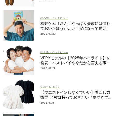
読み物・インタビュー
松井ケムリさん「やっぱり失敗には慣れ
ておいたほうがいい」父になって描いた
初めての絵本＜7/24発売＞
2026.07.23
読み物・インタビュー
VERYモデルの【2025年ハイライト】を
発表！ベストバイや今だから言える事件
簿も大公開
2026.07.27
VERY STORE
【ウエストインしなくていい】着回し力
抜群！1枚は持っておきたい『華やぎブラ
ウス』
2026.07.16