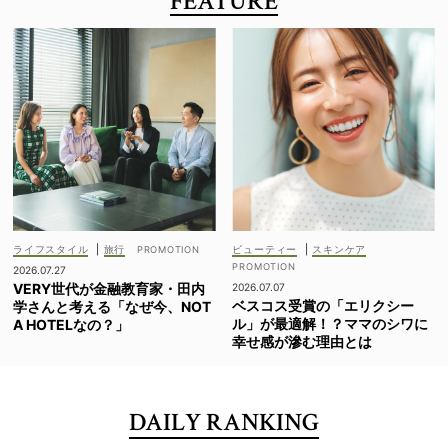
FEATURE
ライフスタイル
|
旅行
ビューティー
|
スキンケア
2026.07.27
VERY世代が金融教育家・田内
2026.07.07
ベスコス受賞の「エリクシー
学さんと考える「なぜ今、NOT
ル」が最適解！？ママのシワに
A HOTELなの？」
幸せ感が滲む理由とは
DAILY RANKING