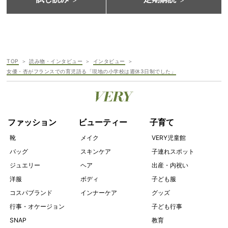
TOP
読み物・インタビュー
インタビュー
女優・杏がフランスでの育児語る「現地の小学校は週休3日制でした」
ファッション
ビューティー
子育て
靴
メイク
VERY児童館
バッグ
スキンケア
子連れスポット
ジュエリー
ヘア
出産・内祝い
洋服
ボディ
子ども服
コスパブランド
インナーケア
グッズ
行事・オケージョン
子ども行事
SNAP
教育