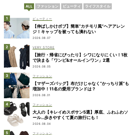
ALL
ファッション
ビューティ
ライフスタイル
ビューティー
【伸ばしかけボブ】簡単“カチモリ風”ヘアアレン
ジ！キャップを被っても潰れない
2026.08.07
VERY STORE
【旅行・帰省にぴったり】シワになりにくい！1枚
で決まる「ワンピ&オールインワン」2選
2026.08.05
ファッション
【マザーズバッグ】布だけじゃなく“かっちり派”も
増加中！11名の愛用ブランドは？
2026.08.01
ファッション
大人の【キレイめスポサン5選】厚底、ふわふわソ
ール…歩きやすくて夏の旅行にも！
2026.08.04
ファッション