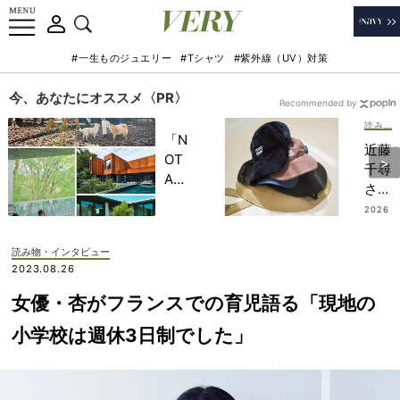
#一生ものジュエリー
#Tシャツ
#紫外線（UV）対策
今、あなたにオススメ〈PR〉
Recommended by
読み物・インタビュー
「N
近藤
OT
千尋
A
さん
HO
「真
2026
TEL
.07.2
夏も
7
」で
公園
読み物・インタビュー
子ど
ハシ
2023.08.26
もの
ゴ」
記憶
女優・杏がフランスでの育児語る「現地の
の
に一
UV
小学校は週休3日制でした」
生残
対策
る
に！
【極
アガ
上の