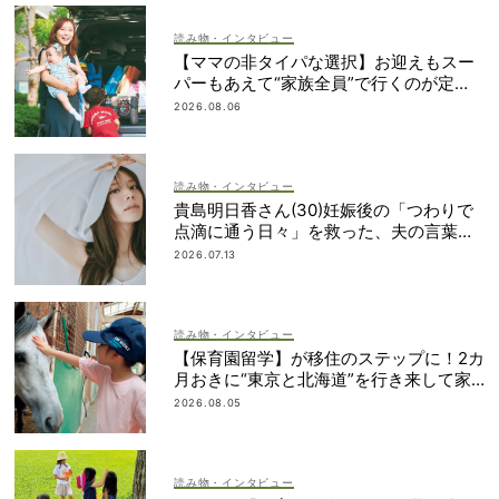
読み物・インタビュー
【ママの非タイパな選択】お迎えもスー
パーもあえて“家族全員”で行くのが定
番！
2026.08.06
読み物・インタビュー
貴島明日香さん(30)妊娠後の「つわりで
点滴に通う日々」を救った、夫の言葉と
朝マック
2026.07.13
読み物・インタビュー
【保育園留学】が移住のステップに！2カ
月おきに“東京と北海道”を行き来して家
族で決断
2026.08.05
読み物・インタビュー