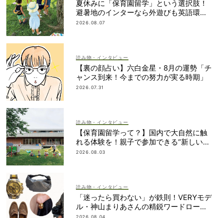
夏休みに「保育園留学」という選択肢！
避暑地のインターなら外遊びも英語環境
もいいとこ取り
2026.08.07
読み物・インタビュー
【裏の顔占い】六白金星・8月の運勢「チ
ャンス到来！今までの努力が実る時期」
2026.07.31
読み物・インタビュー
【保育園留学って？】国内で大自然に触
れる体験を！親子で参加できる“新しい選
択肢”
2026.08.03
読み物・インタビュー
「迷ったら買わない」が鉄則！VERYモデ
ル・神山まりあさんの精鋭ワードローブ1
2選
2026.08.04