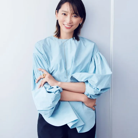
る
家族
【愛
旅】
用キ
を
ャッ
プ＆
ハッ
ト】
大公
開