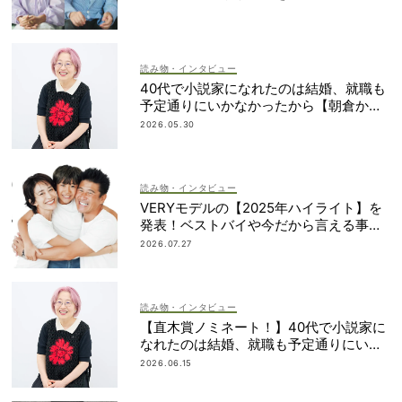
読み物・インタビュー
40代で小説家になれたのは結婚、就職も
予定通りにいかなかったから【朝倉かす
みさん】
2026.05.30
読み物・インタビュー
VERYモデルの【2025年ハイライト】を
発表！ベストバイや今だから言える事件
簿も大公開
2026.07.27
読み物・インタビュー
【直木賞ノミネート！】40代で小説家に
なれたのは結婚、就職も予定通りにいか
なかったから｜朝倉かすみさん
2026.06.15