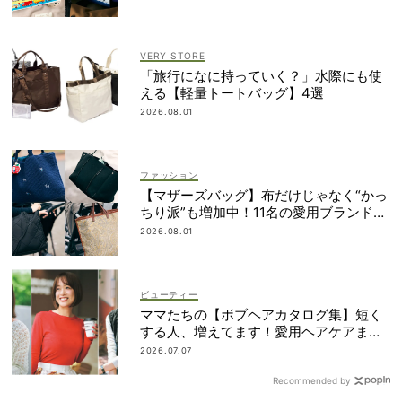
VERY STORE
「旅行になに持っていく？」水際にも使
える【軽量トートバッグ】4選
2026.08.01
ファッション
【マザーズバッグ】布だけじゃなく“かっ
ちり派”も増加中！11名の愛用ブランド
は？
2026.08.01
ビューティー
ママたちの【ボブヘアカタログ集】短く
する人、増えてます！愛用ヘアケアまで
全部見せ
2026.07.07
Recommended by