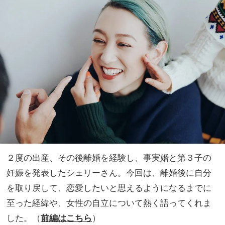
が幸
家族
運の
旅】
原動
を
力」
２度の出産、その後離婚を経験し、事実婚と第３子の
妊娠を発表したシェリーさん。今回は、離婚後に自分
を取り戻して、恋愛したいと思えるようになるまでに
至った経緯や、女性の自立について熱く語ってくれま
した。（
前編はこちら
）