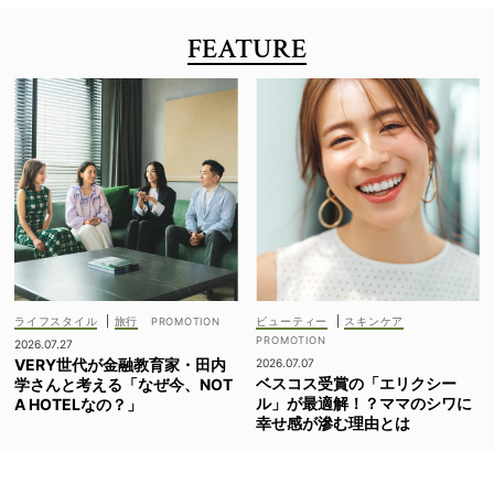
FEATURE
ライフスタイル
|
旅行
ビューティー
|
スキンケア
2026.07.27
VERY世代が金融教育家・田内
2026.07.07
ベスコス受賞の「エリクシー
学さんと考える「なぜ今、NOT
ル」が最適解！？ママのシワに
A HOTELなの？」
幸せ感が滲む理由とは