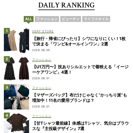
DAILY RANKING
ALL
ファッション
ビューティ
ライフスタイル
VERY STORE
【旅行・帰省にぴったり】シワになりにくい！1枚
で決まる「ワンピ&オールインワン」2選
2026.08.05
ファッション
【U1万円〜】技ありシルエットで着映える「イージ
ーケアワンピ」4選！
2026.08.01
ファッション
【マザーズバッグ】布だけじゃなく“かっちり派”も
増加中！11名の愛用ブランドは？
2026.08.01
ファッション
【甘Tシャツ最前線】体感はTシャツ、気分はブラウ
スな『主役級デザイン』7選