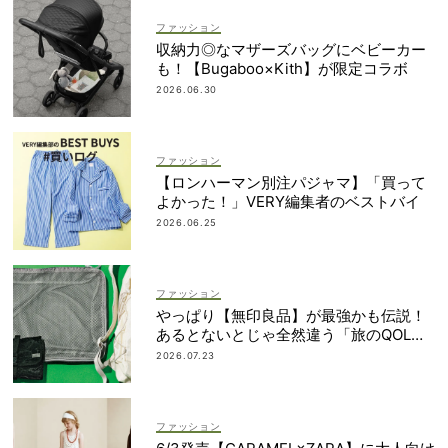
ファッション
収納力◎なマザーズバッグにベビーカー
も！【Bugaboo×Kith】が限定コラボ
2026.06.30
ファッション
【ロンハーマン別注パジャマ】「買って
よかった！」VERY編集者のベストバイ
2026.06.25
ファッション
やっぱり【無印良品】が最強かも伝説！
あるとないとじゃ全然違う「旅のQOL爆
上げアイテム」
2026.07.23
ファッション