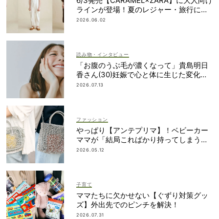
6/3発売【CARAMEL×ZARA】に大人向け
ラインが登場！夏のレジャー・旅行にも
おすすめ
2026.06.02
読み物・インタビュー
「お腹のうぶ毛が濃くなって」貴島明日
香さん(30)妊娠で心と体に生じた変化も
「愛しいです」
2026.07.13
ファッション
やっぱり【アンテプリマ】！ベビーカー
ママが「結局こればかり持ってしまう」
納得の理由
2026.05.12
子育て
ママたちに欠かせない【ぐずり対策グッ
ズ】外出先でのピンチを解決！
2026.07.31