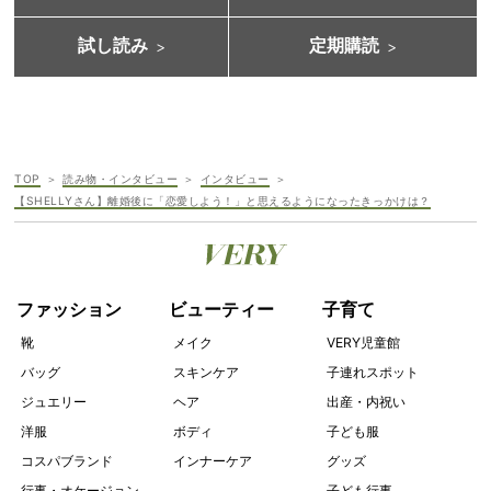
試し読み
定期購読
TOP
読み物・インタビュー
インタビュー
【SHELLYさん】離婚後に「恋愛しよう！」と思えるようになったきっかけは？
ファッション
ビューティー
子育て
靴
メイク
VERY児童館
バッグ
スキンケア
子連れスポット
ジュエリー
ヘア
出産・内祝い
洋服
ボディ
子ども服
コスパブランド
インナーケア
グッズ
行事・オケージョン
子ども行事