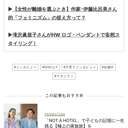
▶
【女性が離婚を選ぶとき】作家･伊藤比呂美さん
的「フェミニズム」の捉え方って？
▶
滝沢眞規子さんがHW ロゴ・ペンダントで妄想ス
タイリング！
#インタビュー
#SHELLY
#子育てインタビュー
#妊娠中
#マタニティ
この記事もおすすめ
「NOT A HOTEL」で子どもの記憶に一生
残る【極上の家族旅】を