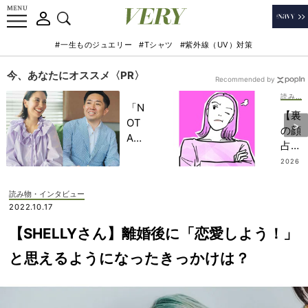
#一生ものジュエリー
#Tシャツ
#紫外線（UV）対策
今、あなたにオススメ〈PR〉
Recommended by
読み物・インタビュー
「N
【裏
OT
の顔
A
占
HO
い】
2026
TEL
.07.3
八白
1
」で
土
読み物・インタビュー
子ど
星・
2022.10.17
もの
8月
記憶
【SHELLYさん】離婚後に「恋愛しよう！」
の運
に一
勢
と思えるようになったきっかけは？
生残
「早
る
寝早
【極
起き
上の