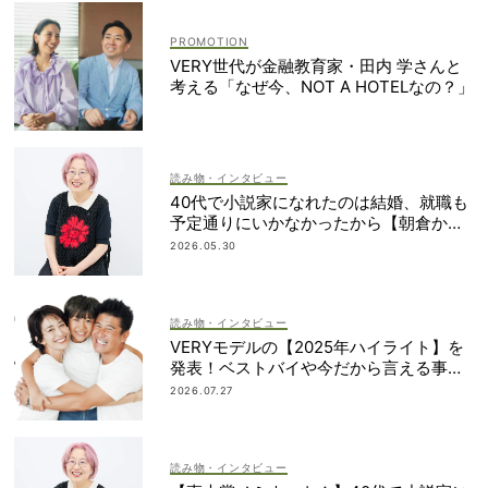
VERY世代が金融教育家・田内 学さんと
考える「なぜ今、NOT A HOTELなの？」
読み物・インタビュー
40代で小説家になれたのは結婚、就職も
予定通りにいかなかったから【朝倉かす
みさん】
2026.05.30
読み物・インタビュー
VERYモデルの【2025年ハイライト】を
発表！ベストバイや今だから言える事件
簿も大公開
2026.07.27
読み物・インタビュー