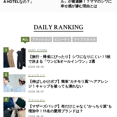
ル」が最適解！？ママのシワに
A HOTELなの？」
幸せ感が滲む理由とは
DAILY RANKING
ALL
ファッション
ビューティ
ライフスタイル
VERY STORE
【旅行・帰省にぴったり】シワになりにくい！1枚
で決まる「ワンピ&オールインワン」2選
2026.08.05
ビューティー
【伸ばしかけボブ】簡単“カチモリ風”ヘアアレン
ジ！キャップを被っても潰れない
2026.08.07
ファッション
【マザーズバッグ】布だけじゃなく“かっちり派”も
増加中！11名の愛用ブランドは？
2026.08.01