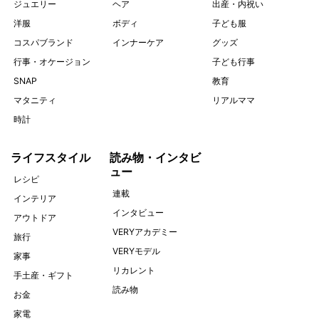
ジュエリー
ヘア
出産・内祝い
洋服
ボディ
子ども服
コスパブランド
インナーケア
グッズ
行事・オケージョン
子ども行事
SNAP
教育
マタニティ
リアルママ
時計
ライフスタイル
読み物・インタビ
ュー
レシピ
連載
インテリア
インタビュー
アウトドア
VERYアカデミー
旅行
VERYモデル
家事
リカレント
手土産・ギフト
読み物
お金
家電