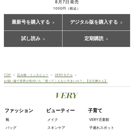
8月7日発売
1000円（税込）
最新号を購入する
デジタル版を購入する
試し読み
定期購読
TOP
読み物・インタビュー
VERYモデル
お揃い服で長男が気付いた「僕ってこんなに大きいの？」【辻元舞さん】
ファッション
ビューティー
子育て
靴
メイク
VERY児童館
バッグ
スキンケア
子連れスポット