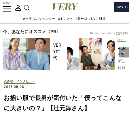
#一生ものジュエリー
#Tシャツ
#紫外線（UV）対策
今、あなたにオススメ〈PR〉
Recommended by
読み物・インタビュー
VER
VER
Y世
Yモ
代が
デル
金融
の神
2026
教育
.07.2
山ま
9
家・
りあ
読み物・インタビュー
田内
さ
2025.05.08
学さ
ん、
んと
お揃い服で長男が気付いた「僕ってこんな
この
考え
春は
に大きいの？」【辻元舞さん】
る
「頑
「な
張ら
ぜ
な
今、