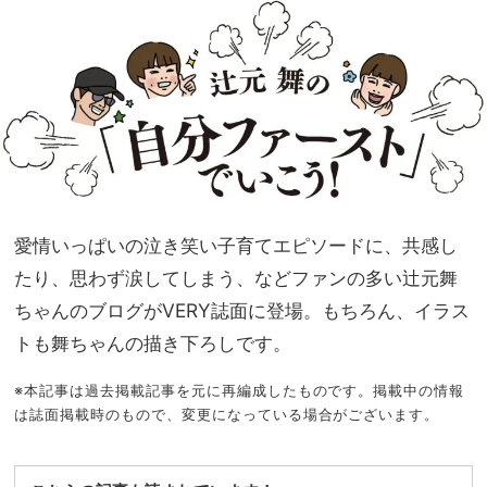
い」
NO
宣
T A
言！
HO
“ご
TEL
機嫌
な
スイ
の？
ッ
」
チ”
の入
れ方
愛情いっぱいの泣き笑い子育てエピソードに、共感し
っ
て？
たり、思わず涙してしまう、などファンの多い辻元舞
ちゃんのブログがVERY誌面に登場。もちろん、イラス
トも舞ちゃんの描き下ろしです。
※本記事は過去掲載記事を元に再編成したものです。掲載中の情報
は誌面掲載時のもので、変更になっている場合がございます。