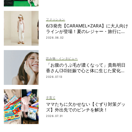
ファッション
6/3発売【CARAMEL×ZARA】に大人向け
ラインが登場！夏のレジャー・旅行にも
おすすめ
2026.06.02
読み物・インタビュー
「お腹のうぶ毛が濃くなって」貴島明日
香さん(30)妊娠で心と体に生じた変化も
「愛しいです」
2026.07.13
子育て
ママたちに欠かせない【ぐずり対策グッ
ズ】外出先でのピンチを解決！
2026.07.31