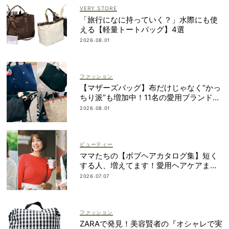
VERY STORE
「旅行になに持っていく？」水際にも使
える【軽量トートバッグ】4選
2026.08.01
ファッション
【マザーズバッグ】布だけじゃなく“かっ
ちり派”も増加中！11名の愛用ブランド
は？
2026.08.01
ビューティー
ママたちの【ボブヘアカタログ集】短く
する人、増えてます！愛用ヘアケアまで
全部見せ
2026.07.07
ファッション
ZARAで発見！美容賢者の『オシャレで実