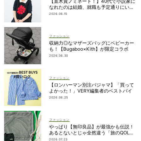
【直木賞ノミネート！】40代で小説家に
なれたのは結婚、就職も予定通りにいか
なかったから｜朝倉かすみさん
2026.06.15
ファッション
収納力◎なマザーズバッグにベビーカー
も！【Bugaboo×Kith】が限定コラボ
2026.06.30
ファッション
【ロンハーマン別注パジャマ】「買って
よかった！」VERY編集者のベストバイ
2026.06.25
ファッション
やっぱり【無印良品】が最強かも伝説！
あるとないとじゃ全然違う「旅のQOL爆
上げアイテム」
2026.07.23