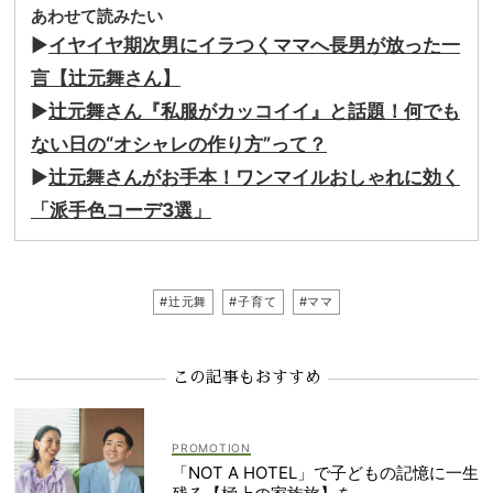
あわせて読みたい
▶
イヤイヤ期次男にイラつくママへ長男が放った一
言【辻元舞さん】
▶
辻元舞さん『私服がカッコイイ』と話題！何でも
ない日の“オシャレの作り方”って？
▶
辻元舞さんがお手本！ワンマイルおしゃれに効く
「派手色コーデ3選」
#辻元舞
#子育て
#ママ
この記事もおすすめ
「NOT A HOTEL」で子どもの記憶に一生