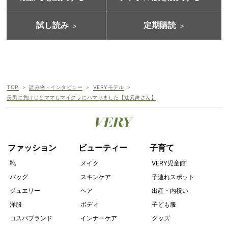
試し読み
定期購読
TOP
読み物・インタビュー
VERYモデル
長男に負けじとママもマイクラにハマりました【辻元舞さん】
ファッション
ビューティー
子育て
靴
メイク
VERY児童館
バッグ
スキンケア
子連れスポット
ジュエリー
ヘア
出産・内祝い
洋服
ボディ
子ども服
コスパブランド
インナーケア
グッズ