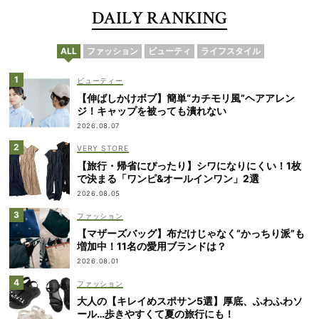
DAILY RANKING
ALL
ファッション
ビューティ
ライフスタイル
ビューティー
【伸ばしかけボブ】簡単“カチモリ風”ヘアアレン
ジ！キャップを被っても潰れない
2026.08.07
VERY STORE
【旅行・帰省にぴったり】シワになりにくい！1枚
で決まる「ワンピ&オールインワン」2選
2026.08.05
ファッション
【マザーズバッグ】布だけじゃなく“かっちり派”も
増加中！11名の愛用ブランドは？
2026.08.01
ファッション
大人の【キレイめスポサン5選】厚底、ふわふわソ
ール…歩きやすくて夏の旅行にも！