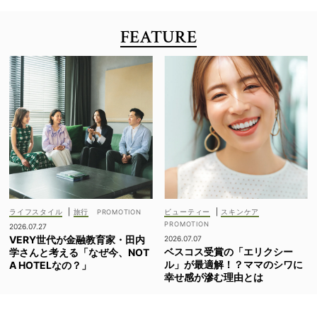
FEATURE
ライフスタイル
|
旅行
ビューティー
|
スキンケア
2026.07.27
VERY世代が金融教育家・田内
2026.07.07
ベスコス受賞の「エリクシー
学さんと考える「なぜ今、NOT
ル」が最適解！？ママのシワに
A HOTELなの？」
幸せ感が滲む理由とは