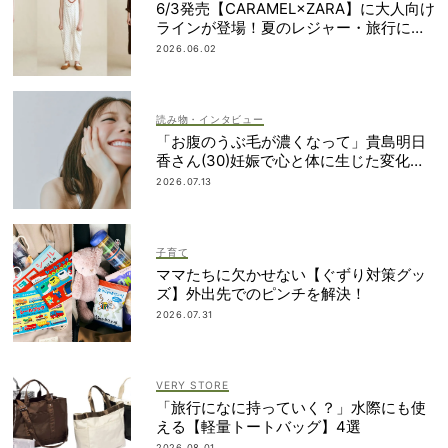
6/3発売【CARAMEL×ZARA】に大人向け
ラインが登場！夏のレジャー・旅行にも
おすすめ
2026.06.02
読み物・インタビュー
「お腹のうぶ毛が濃くなって」貴島明日
香さん(30)妊娠で心と体に生じた変化も
「愛しいです」
2026.07.13
子育て
ママたちに欠かせない【ぐずり対策グッ
ズ】外出先でのピンチを解決！
2026.07.31
VERY STORE
「旅行になに持っていく？」水際にも使
える【軽量トートバッグ】4選
2026.08.01