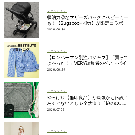
ファッション
収納力◎なマザーズバッグにベビーカー
も！【Bugaboo×Kith】が限定コラボ
2026.06.30
ファッション
【ロンハーマン別注パジャマ】「買って
よかった！」VERY編集者のベストバイ
2026.06.25
ファッション
やっぱり【無印良品】が最強かも伝説！
あるとないとじゃ全然違う「旅のQOL爆
上げアイテム」
2026.07.23
ファッション