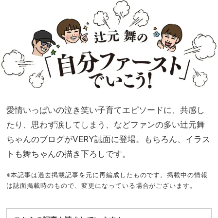
カ事
家族
情”
旅】
を赤
を
裸々
に語
る
愛情いっぱいの泣き笑い子育てエピソードに、共感し
たり、思わず涙してしまう、などファンの多い辻元舞
ちゃんのブログがVERY誌面に登場。もちろん、イラス
トも舞ちゃんの描き下ろしです。
※本記事は過去掲載記事を元に再編成したものです。掲載中の情報
は誌面掲載時のもので、変更になっている場合がございます。