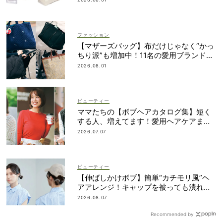
ファッション
【マザーズバッグ】布だけじゃなく“かっ
ちり派”も増加中！11名の愛用ブランド
は？
2026.08.01
ビューティー
ママたちの【ボブヘアカタログ集】短く
する人、増えてます！愛用ヘアケアまで
全部見せ
2026.07.07
ビューティー
【伸ばしかけボブ】簡単“カチモリ風”ヘ
アアレンジ！キャップを被っても潰れな
い
2026.08.07
Recommended by