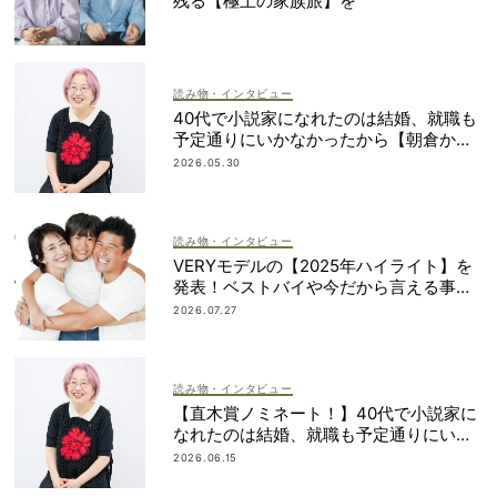
残る【極上の家族旅】を
読み物・インタビュー
40代で小説家になれたのは結婚、就職も
予定通りにいかなかったから【朝倉かす
みさん】
2026.05.30
読み物・インタビュー
VERYモデルの【2025年ハイライト】を
発表！ベストバイや今だから言える事件
簿も大公開
2026.07.27
読み物・インタビュー
【直木賞ノミネート！】40代で小説家に
なれたのは結婚、就職も予定通りにいか
なかったから｜朝倉かすみさん
2026.06.15