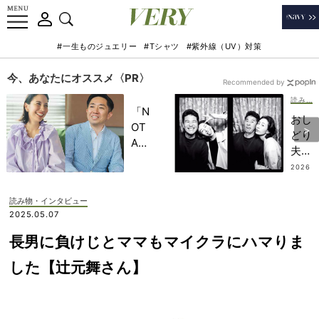
#一生ものジュエリー
#Tシャツ
#紫外線（UV）対策
今、あなたにオススメ〈PR〉
Recommended by
読み物・インタビュー
「N
おし
OT
どり
A
夫婦
HO
にも
2026
TEL
.08.0
危機
5
」で
が！
読み物・インタビュー
子ど
？
2025.05.07
もの
VER
記憶
長男に負けじとママもマイクラにハマりま
Yモ
に一
デル
した【辻元舞さん】
生残
が“
る
夫婦
【極
ゲン
上の