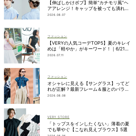
【伸ばしかけボブ】簡単“カチモリ風”ヘ
アアレンジ！キャップを被っても潰れな
い
2026.08.07
ファッション
【VERYの人気コーデTOP5】夏のキレイ
めは「軽やか」がキーワード！｜6/21〜
30
2026.07.11
ファッション
オシャレに見える【サングラス】ってど
れが正解？最新フレーム＆服とのバラン
スを見て攻略！
2026.08.08
VERY STORE
「トップスをインしたくない」薄着の夏
でも華やぐ【こなれ見えブラウス】5選
2026.08.06