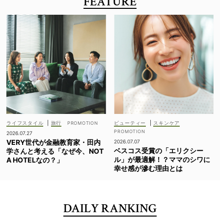
FEATURE
ライフスタイル
|
旅行
ビューティー
|
スキンケア
2026.07.27
VERY世代が金融教育家・田内
2026.07.07
ベスコス受賞の「エリクシー
学さんと考える「なぜ今、NOT
ル」が最適解！？ママのシワに
A HOTELなの？」
幸せ感が滲む理由とは
DAILY RANKING