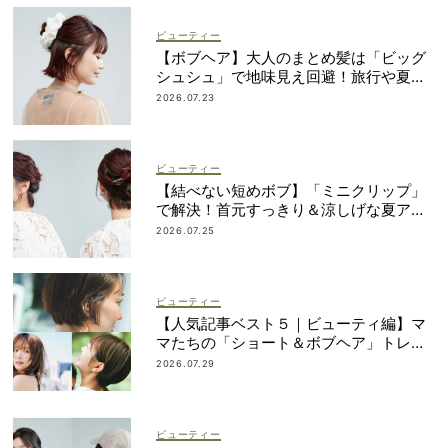
ビューティー
【ボブヘア】大人のまとめ髪は「ビッグ
シュシュ」で地味見え回避！旅行や夏祭
りにも
2026.07.23
ビューティー
【結べない短めボブ】「ミニクリップ」
で解決！首元すっきり＆涼しげな夏アレ
ンジ
2026.07.25
ビューティー
【人気記事ベスト５｜ビューティ編】マ
マたちの「ショート＆ボブヘア」トレン
ドが丸わかり！
2026.07.29
ビューティー