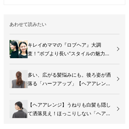
あわせて読みたい
キレイめママの『ロブヘア』大調
査！“ボブより長い“スタイルの魅力っ
て？
多い、広がる髪悩みにも。後ろ姿が洒
落る「ハーフアップ」【ヘアアレン
ジ】
【ヘアアレンジ】うねりも白髪も隠し
て洒落見え！ほっこりしない「ヘアバ
ンド」テク