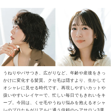
能性
家族
ポー
旅】
チ」
を
って
どこ
の？
うねりやパサつき、広がりなど、年齢や産後をきっ
かけに変化する髪質。クセ毛は隠すより、生かして
オシャレに見せる時代です。再現しやすいカットや
扱いやすいレイヤーで、忙しい毎日でもきれいをキ
ープ。今回は、くせ毛やうねり悩みを抱えるオシャ
レのプロたちがリアルに通う信頼のヘアサロン3選