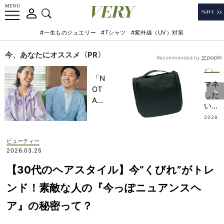
#一生ものジュエリー
#Tシャツ
#紫外線（UV）対策
今、あなたにオススメ〈PR〉
Recommended by
ビューティー
「N
マネ
OT
した
A
い！
HO
旅慣
2026
TEL
.07.10
れラ
」で
イタ
ビューティー
子ど
ー愛
2026.03.25
もの
用シ
記憶
【30代のヘアスタイル】今“くびれ”がトレ
ンプ
に一
ルで
ンド！素敵な人の『今っぽニュアンスヘ
生残
洒落
る
ア』の秘密って？
てる
【極
「機
上の