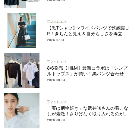
ファッション
【黒Tシャツ】×ワイドパンツで洗練度U
P！きちんと見え＆自分らしさを両立
2026.07.31
ファッション
8/6発売【H&M】最新コラボは「シンプ
ルトップス」が買い！黒パンツ合わせも
即サマ見え
2026.08.04
ファッション
「実は柄物好き」な武井咲さんの着こな
しが素敵！さりげなく取り入れるのが気
分
2026.08.06