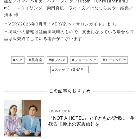
撮影╱イマイハルカ ヘア・メイク╱Hitomi〈Chrysanthemu
m〉 スタイリング╱柴田真帆 取材・文╱はなむらあや 編集╱
清水 環
＊VERY2026年3月号「VERY的ヘアサロンガイド」より。
＊掲載中の情報は誌面掲載時のもので、変更になっている場合や商
品は販売終了している場合がございます。
#ヘア
#美容室
#ボブヘア
#ショートヘア
#チームVERY
#スナップ（SNAP）
この記事もおすすめ
「NOT A HOTEL」で子どもの記憶に一生
残る【極上の家族旅】を