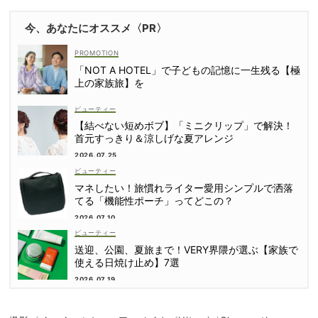
今、あなたにオススメ〈PR〉
「NOT A HOTEL」で子どもの記憶に一生残る【極
上の家族旅】を
ビューティー
【結べない短めボブ】「ミニクリップ」で解決！
首元すっきり＆涼しげな夏アレンジ
2026.07.25
ビューティー
マネしたい！旅慣れライター愛用シンプルで洒落
てる「機能性ポーチ」ってどこの？
2026.07.10
ビューティー
送迎、公園、夏旅まで！VERY界隈が選ぶ【家族で
使える日焼け止め】7選
2026.07.19