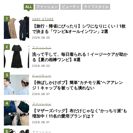
ALL
ファッション
ビューティ
ライフスタイル
VERY STORE
【旅行・帰省にぴったり】シワになりにくい！1枚
で決まる「ワンピ&オールインワン」2選
2026.08.05
ファッション
洗って干して、毎日着られる！イージーケアが助か
る【夏の相棒ワンピ】8選
2026.08.02
ビューティー
【伸ばしかけボブ】簡単“カチモリ風”ヘアアレン
ジ！キャップを被っても潰れない
2026.08.07
ファッション
【マザーズバッグ】布だけじゃなく“かっちり派”も
増加中！11名の愛用ブランドは？
2026.08.01
ファッション