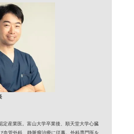
長
会認定産業医。富山大学卒業後、順天堂大学心臓
び血管外科、静脈瘤治療に従事。外科専門医を