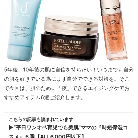
く
家族
『名
旅】
品』
を
だ
け！
5年後、10年後の肌に自信を持ちたい！いつまでも自分
の肌を好きでいる為にまず自分でできる対策を。そこ
で今回は、肌のために「夜」できるエイジングケアお
すすめアイテム6選ご紹介します。
こちらの記事も読まれています
▶︎
“平日ワンオペ育児でも美肌”ママの『時短保湿コ
スメ』６選【ALL6,000円以下】