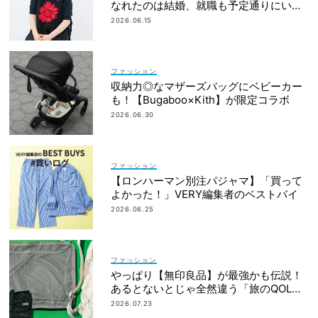
なれたのは結婚、就職も予定通りにいか
なかったから｜朝倉かすみさん
2026.06.15
ファッション
収納力◎なマザーズバッグにベビーカー
も！【Bugaboo×Kith】が限定コラボ
2026.06.30
ファッション
【ロンハーマン別注パジャマ】「買って
よかった！」VERY編集者のベストバイ
2026.06.25
ファッション
やっぱり【無印良品】が最強かも伝説！
あるとないとじゃ全然違う「旅のQOL爆
上げアイテム」
2026.07.23