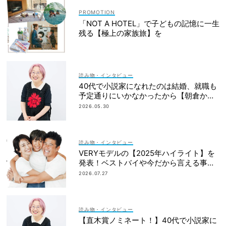
「NOT A HOTEL」で子どもの記憶に一生
残る【極上の家族旅】を
読み物・インタビュー
40代で小説家になれたのは結婚、就職も
予定通りにいかなかったから【朝倉かす
みさん】
2026.05.30
読み物・インタビュー
VERYモデルの【2025年ハイライト】を
発表！ベストバイや今だから言える事件
簿も大公開
2026.07.27
読み物・インタビュー
【直木賞ノミネート！】40代で小説家に