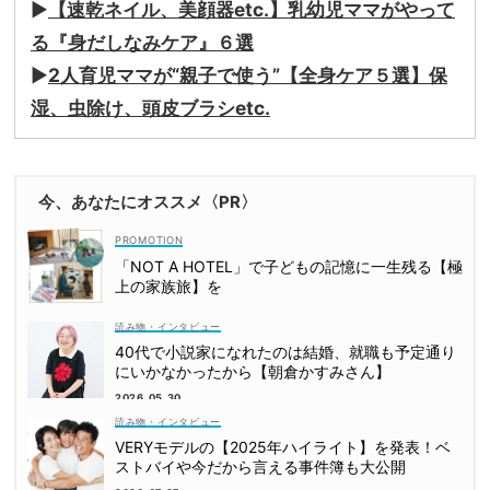
▶︎
【速乾ネイル、美顔器etc.】乳幼児ママがやって
る『身だしなみケア』６選
▶︎
2人育児ママが“親子で使う”【全身ケア５選】保
湿、虫除け、頭皮ブラシetc.
今、あなたにオススメ〈PR〉
「NOT A HOTEL」で子どもの記憶に一生残る【極
上の家族旅】を
読み物・インタビュー
40代で小説家になれたのは結婚、就職も予定通り
にいかなかったから【朝倉かすみさん】
2026.05.30
読み物・インタビュー
VERYモデルの【2025年ハイライト】を発表！ベ
ストバイや今だから言える事件簿も大公開