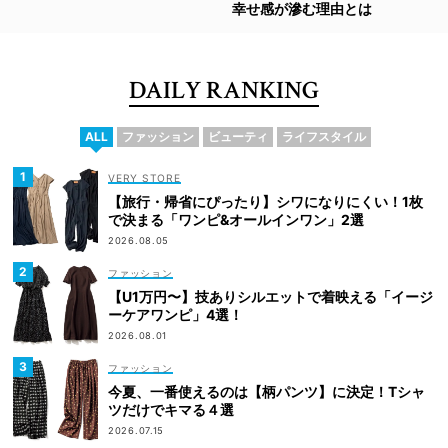
幸せ感が滲む理由とは
DAILY RANKING
ALL
ファッション
ビューティ
ライフスタイル
VERY STORE
【旅行・帰省にぴったり】シワになりにくい！1枚
で決まる「ワンピ&オールインワン」2選
2026.08.05
ファッション
【U1万円〜】技ありシルエットで着映える「イージ
ーケアワンピ」4選！
2026.08.01
ファッション
今夏、一番使えるのは【柄パンツ】に決定！Tシャ
ツだけでキマる４選
2026.07.15