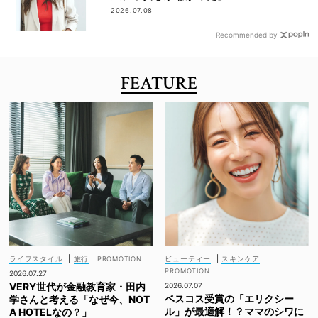
2026.07.08
Recommended by
FEATURE
ライフスタイル
|
旅行
ビューティー
|
スキンケア
2026.07.27
VERY世代が金融教育家・田内
2026.07.07
ベスコス受賞の「エリクシー
学さんと考える「なぜ今、NOT
ル」が最適解！？ママのシワに
A HOTELなの？」