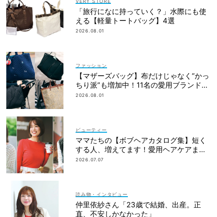
VERY STORE
「旅行になに持っていく？」水際にも使
える【軽量トートバッグ】4選
2026.08.01
ファッション
【マザーズバッグ】布だけじゃなく“かっ
ちり派”も増加中！11名の愛用ブランド
は？
2026.08.01
ビューティー
ママたちの【ボブヘアカタログ集】短く
する人、増えてます！愛用ヘアケアまで
全部見せ
2026.07.07
読み物・インタビュー
仲里依紗さん「23歳で結婚、出産。正
直、不安しかなかった」