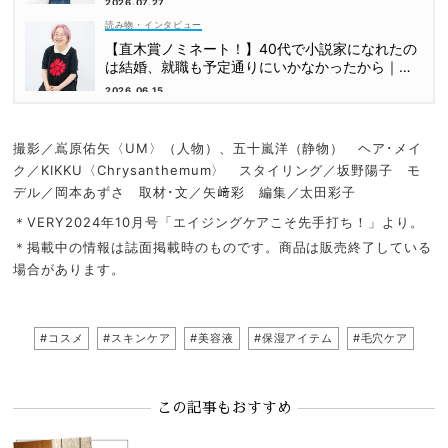
2026.07.27
読み物・インタビュー
【直木賞ノミネート！】40代で小説家になれたの
は結婚、就職も予定通りにいかなかったから｜朝
倉かすみさん
2026.06.15
撮影／嶌原佑矢〈UM〉（人物）、五十嵐洋（静物） ヘア･メイ
ク／KIKKU〈Chrysanthemum〉 スタイリング／坂野陽子 モ
デル／岡本あずさ 取材･文／矢﨑彩 編集／太田彩子
＊VERY2024年10月号「エイジングケアこそ先手打ち！」より。
＊掲載中の情報は誌面掲載時のものです。商品は販売終了している
場合があります。
#コスメ
#スキンケア
#美容液
#保湿アイテム
#毛穴ケア
この記事もおすすめ