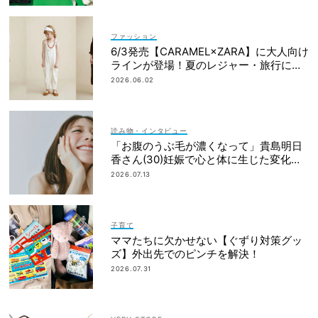
ファッション
6/3発売【CARAMEL×ZARA】に大人向け
ラインが登場！夏のレジャー・旅行にも
おすすめ
2026.06.02
読み物・インタビュー
「お腹のうぶ毛が濃くなって」貴島明日
香さん(30)妊娠で心と体に生じた変化も
「愛しいです」
2026.07.13
子育て
ママたちに欠かせない【ぐずり対策グッ
ズ】外出先でのピンチを解決！
2026.07.31