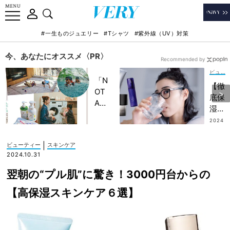
#一生ものジュエリー
#Tシャツ
#紫外線（UV）対策
今、あなたにオススメ〈PR〉
Recommended by
ビューティー
「N
【徹
OT
底保
A
湿コ
HO
スメ
2024
TEL
.11.04
12
」で
選】
|
ビューティー
スキンケア
子ど
今か
2024.10.31
もの
ら“1
記憶
翌朝の“プル肌”に驚き！3000円台からの
0年
に一
先も
【高保湿スキンケア６選】
生残
美
る
肌”
【極
に導
上の