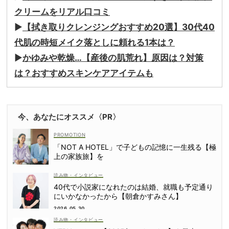
クリームをリアル口コミ
▶︎
【拭き取りクレンジングおすすめ20選】30代40
代肌の時短メイク落としに頼れる1本は？
▶︎
かゆみや乾燥…【産後の肌荒れ】原因は？対策
は？おすすめスキンケアアイテムも
今、あなたにオススメ〈PR〉
「NOT A HOTEL」で子どもの記憶に一生残る【極
上の家族旅】を
読み物・インタビュー
40代で小説家になれたのは結婚、就職も予定通り
にいかなかったから【朝倉かすみさん】
2026.05.30
読み物・インタビュー