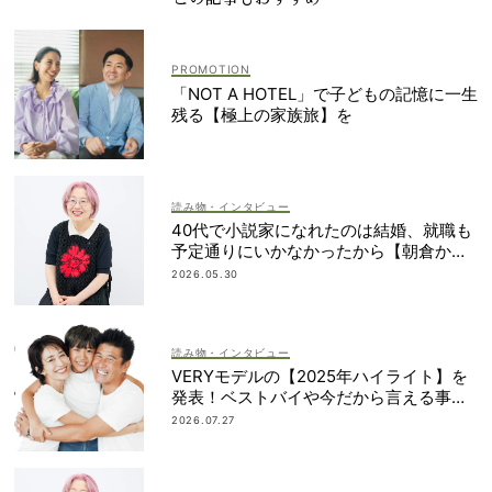
「NOT A HOTEL」で子どもの記憶に一生
残る【極上の家族旅】を
読み物・インタビュー
40代で小説家になれたのは結婚、就職も
予定通りにいかなかったから【朝倉かす
みさん】
2026.05.30
読み物・インタビュー
VERYモデルの【2025年ハイライト】を
発表！ベストバイや今だから言える事件
簿も大公開
2026.07.27