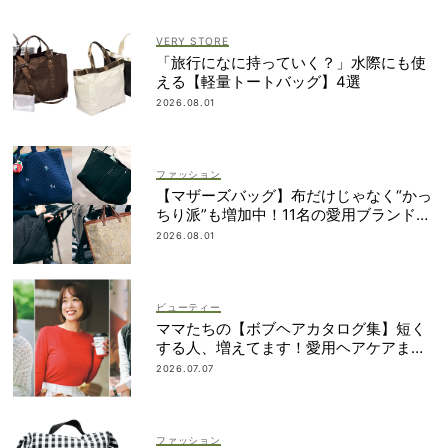
VERY STORE
「旅行になに持っていく？」水際にも使
える【軽量トートバッグ】4選
2026.08.01
ファッション
【マザーズバッグ】布だけじゃなく“かっ
ちり派”も増加中！11名の愛用ブランド
は？
2026.08.01
ビューティー
ママたちの【ボブヘアカタログ集】短く
する人、増えてます！愛用ヘアケアまで
全部見せ
2026.07.07
ファッション