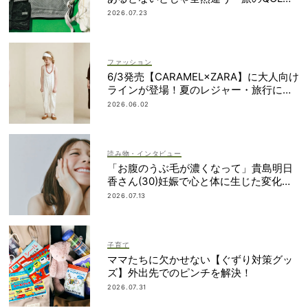
上げアイテム」
2026.07.23
ファッション
6/3発売【CARAMEL×ZARA】に大人向け
ラインが登場！夏のレジャー・旅行にも
おすすめ
2026.06.02
読み物・インタビュー
「お腹のうぶ毛が濃くなって」貴島明日
香さん(30)妊娠で心と体に生じた変化も
「愛しいです」
2026.07.13
子育て
ママたちに欠かせない【ぐずり対策グッ
ズ】外出先でのピンチを解決！
2026.07.31