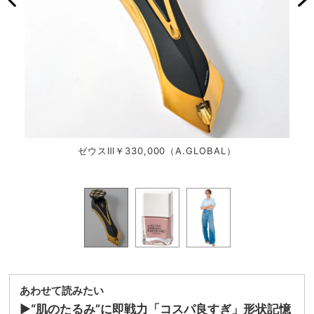
ゼウスⅢ￥330,000（A.GLOBAL）
ネイ
あわせて読みたい
▶︎
“肌のたるみ”に即戦力「コスパ良すぎ」形状記憶