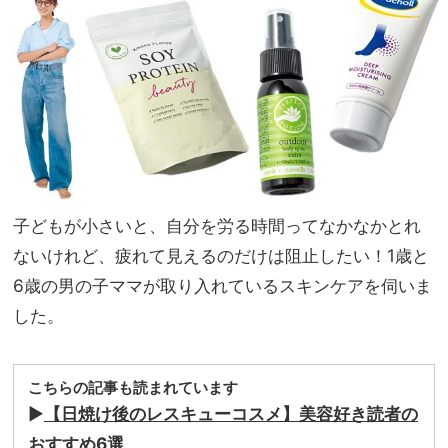
施術
家族
＆お
旅】
すす
を
めク
リニ
ック
ま
で！
子どもが小さいと、自分を労る時間ってなかなかとれ
ないけれど、疲れて見えるのだけは阻止したい！1歳と
6歳の男の子ママが取り入れているスキンケアを伺いま
した。
こちらの記事も読まれています
▶︎
【日焼け後のレスキューコスメ】美容好き読者の
おすすめ6選