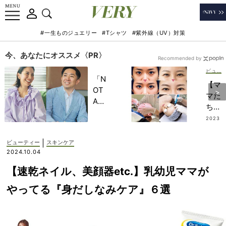
#一生ものジュエリー
#Tシャツ
#紫外線（UV）対策
今、あなたにオススメ〈PR〉
Recommended by
ビューティー
「N
【マ
OT
マた
A
ちの
HO
美容
2023
TEL
.12.01
メン
」で
テ最
|
ビューティー
スキンケア
子ど
新事
2024.10.04
もの
情】
記憶
【速乾ネイル、美顔器etc.】乳幼児ママが
失敗
に一
談か
やってる『身だしなみケア』６選
生残
ら行
る
き着
【極
いた
上の