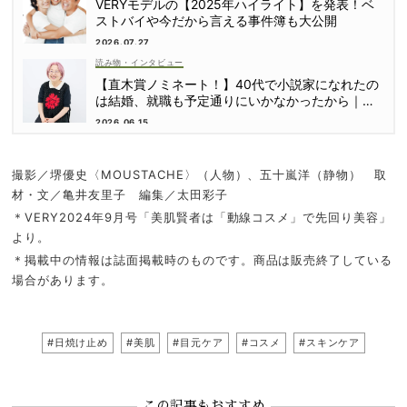
VERYモデルの【2025年ハイライト】を発表！ベ
ストバイや今だから言える事件簿も大公開
2026.07.27
読み物・インタビュー
【直木賞ノミネート！】40代で小説家になれたの
は結婚、就職も予定通りにいかなかったから｜朝
倉かすみさん
2026.06.15
撮影／堺優史〈MOUSTACHE〉（人物）、五十嵐洋（静物） 取
材・文／亀井友里子 編集／太田彩子
＊VERY2024年9月号「美肌賢者は「動線コスメ」で先回り美容」
より。
＊掲載中の情報は誌面掲載時のものです。商品は販売終了している
場合があります。
#日焼け止め
#美肌
#目元ケア
#コスメ
#スキンケア
この記事もおすすめ