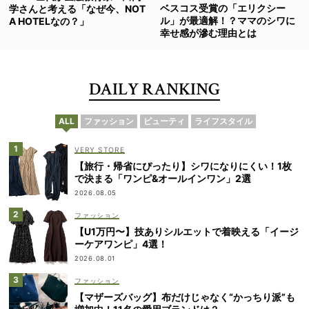
ベスコス受賞の「エリクシー
学さんと考える「なぜ今、NOT
ル」が最適解！？ママのシワに
A HOTELなの？」
幸せ感が滲む理由とは
DAILY RANKING
ALL
ファッション
ビューティ
ライフスタイル
VERY STORE
【旅行・帰省にぴったり】シワになりにくい！1枚
で決まる「ワンピ&オールインワン」2選
2026.08.05
ファッション
【U1万円〜】技ありシルエットで着映える「イージ
ーケアワンピ」4選！
2026.08.01
ファッション
【マザーズバッグ】布だけじゃなく“かっちり派”も