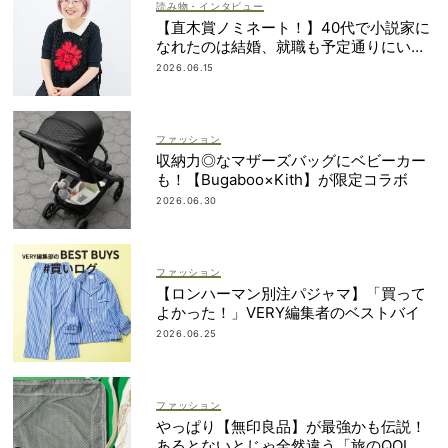
読み物・インタビュー
【直木賞ノミネート！】40代で小説家に
なれたのは結婚、就職も予定通りにいか
なかったから｜朝倉かすみさん
2026.06.15
ファッション
収納力◎なマザーズバッグにベビーカー
も！【Bugaboo×Kith】が限定コラボ
2026.06.30
ファッション
【ロンハーマン別注パジャマ】「買って
よかった！」VERY編集者のベストバイ
2026.06.25
ファッション
やっぱり【無印良品】が最強かも伝説！
あるとないとじゃ全然違う「旅のQOL爆