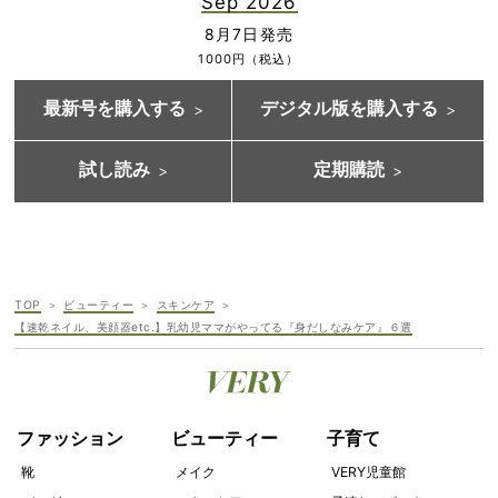
Sep 2026
8月7日発売
1000円（税込）
最新号を購入する
デジタル版を購入する
試し読み
定期購読
TOP
ビューティー
スキンケア
【速乾ネイル、美顔器etc.】乳幼児ママがやってる『身だしなみケア』６選
ファッション
ビューティー
子育て
靴
メイク
VERY児童館