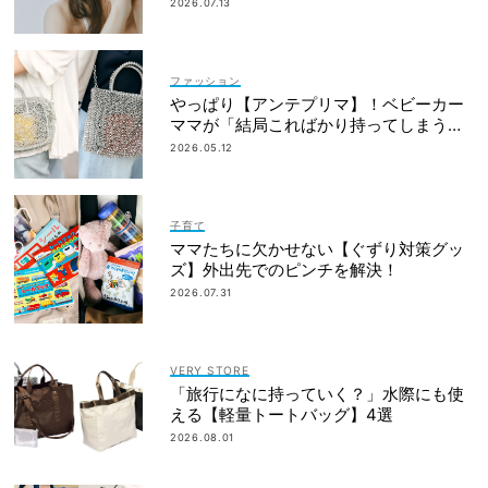
「愛しいです」
2026.07.13
ファッション
やっぱり【アンテプリマ】！ベビーカー
ママが「結局こればかり持ってしまう」
納得の理由
2026.05.12
子育て
ママたちに欠かせない【ぐずり対策グッ
ズ】外出先でのピンチを解決！
2026.07.31
VERY STORE
「旅行になに持っていく？」水際にも使
える【軽量トートバッグ】4選
2026.08.01