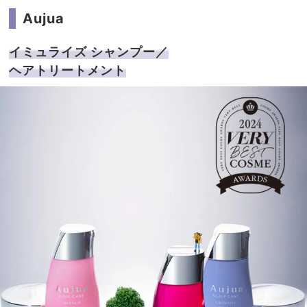
ョー
家族
Aujua
ト＆
旅】
ボブ
を
ヘ
イミュライズ シャンプー／
ア」
ヘアトリートメント
トレ
ンド
が丸
わか
り！