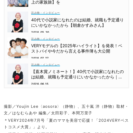
上の家族旅】を
読み物・インタビュー
40代で小説家になれたのは結婚、就職も予定通り
にいかなかったから【朝倉かすみさん】
2026.05.30
読み物・インタビュー
VERYモデルの【2025年ハイライト】を発表！ベ
ストバイや今だから言える事件簿も大公開
2026.07.27
読み物・インタビュー
【直木賞ノミネート！】40代で小説家になれたの
は結婚、就職も予定通りにいかなかったから｜朝
倉かすみさん
2026.06.15
撮影／Youjin Lee〈aosora〉（静物）、五十嵐 洋（静物）取材・
文／はなむらあや 編集／太田彩子、本間万里子
＊VERY2024年7月号「夏のママを美容で応援！「2024VERYベス
トコスメ大賞」」より。