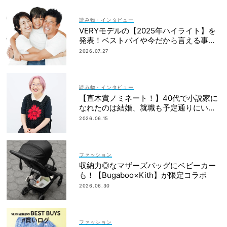
読み物・インタビュー
VERYモデルの【2025年ハイライト】を
発表！ベストバイや今だから言える事件
簿も大公開
2026.07.27
読み物・インタビュー
【直木賞ノミネート！】40代で小説家に
なれたのは結婚、就職も予定通りにいか
なかったから｜朝倉かすみさん
2026.06.15
ファッション
収納力◎なマザーズバッグにベビーカー
も！【Bugaboo×Kith】が限定コラボ
2026.06.30
ファッション