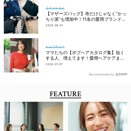
ファッション
【マザーズバッグ】布だけじゃなく“かっ
ちり派”も増加中！11名の愛用ブランド
は？
2026.08.01
ビューティー
ママたちの【ボブヘアカタログ集】短く
する人、増えてます！愛用ヘアケアまで
全部見せ
2026.07.07
Recommended by
FEATURE