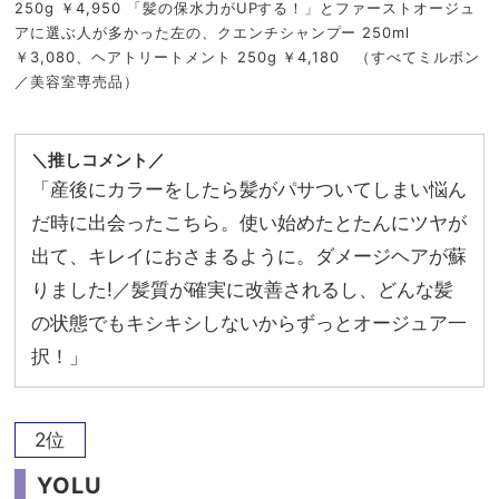
250g ￥4,950 「髪の保水力がUPする！」とファーストオージュ
アに選ぶ人が多かった左の、クエンチシャンプー 250ml
￥3,080、ヘアトリートメント 250g ￥4,180 （すべてミルボン
／美容室専売品）
＼推しコメント／
「産後にカラーをしたら髪がパサついてしまい悩ん
だ時に出会ったこちら。使い始めたとたんにツヤが
出て、キレイにおさまるように。ダメージヘアが蘇
りました!／髪質が確実に改善されるし、どんな髪
の状態でもキシキシしないからずっとオージュア一
択！」
2位
YOLU