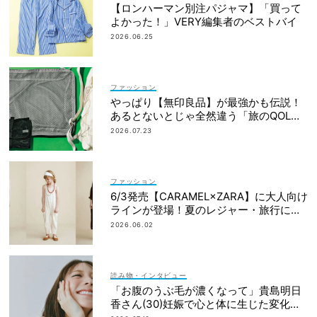
【ロンハーマン別注パジャマ】「買って
よかった！」VERY編集者のベストバイ
2026.06.25
ファッション
やっぱり【無印良品】が最強かも伝説！
あるとないとじゃ全然違う「旅のQOL爆
上げアイテム」
2026.07.23
ファッション
6/3発売【CARAMEL×ZARA】に大人向け
ラインが登場！夏のレジャー・旅行にも
おすすめ
2026.06.02
読み物・インタビュー
「お腹のうぶ毛が濃くなって」貴島明日
香さん(30)妊娠で心と体に生じた変化も