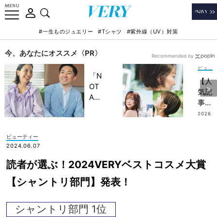
#一生ものジュエリー
#Tシャツ
#紫外線（UV）対策
今、あなたにオススメ〈PR〉
Recommended by
ビューティー
「N
【人
OT
気記
A
事ベ
HO
スト
2026
TEL
.07.2
５｜
9
」で
ビュ
ビューティー
子ど
ーテ
2024.06.07
もの
ィ
記憶
読者が選ぶ！2024VERYベストコスメ大賞
編】
に一
ママ
【シャントリ部門】発表！
生残
たち
る
の
【極
シャントリ部門 1位
「シ
上の