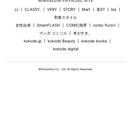
MAGAZINE OFFICIAL SITE
JJ
CLASSY.
VERY
STORY
Mart
美ST
bis
和食スタイル
女性自身
SmartFLASH
COMIC熱帯
comic Pureri
マンガ コミソル
本がすき。
kokode.jp
kokode Beauty
kokode books
kokode digital
©Kobunsha Co., Ltd. All Rights Reserved.