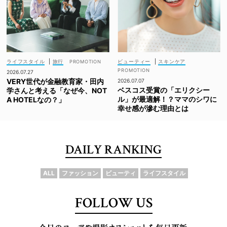
ライフスタイル
|
旅行
ビューティー
|
スキンケア
2026.07.27
VERY世代が金融教育家・田内
2026.07.07
ベスコス受賞の「エリクシー
学さんと考える「なぜ今、NOT
ル」が最適解！？ママのシワに
A HOTELなの？」
幸せ感が滲む理由とは
DAILY RANKING
ALL
ファッション
ビューティ
ライフスタイル
FOLLOW US