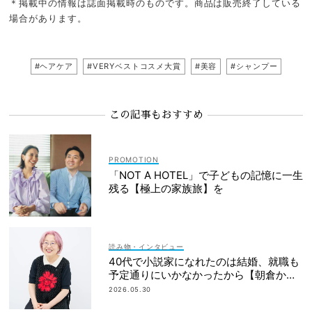
＊掲載中の情報は誌面掲載時のものです。商品は販売終了している
場合があります。
#ヘアケア
#VERYベストコスメ大賞
#美容
#シャンプー
この記事もおすすめ
「NOT A HOTEL」で子どもの記憶に一生
残る【極上の家族旅】を
読み物・インタビュー
40代で小説家になれたのは結婚、就職も
予定通りにいかなかったから【朝倉かす
みさん】
2026.05.30