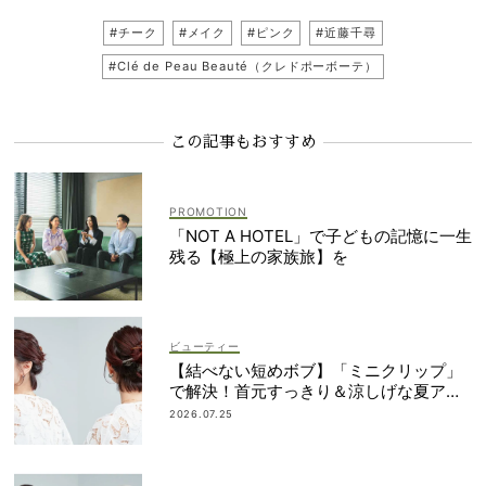
#チーク
#メイク
#ピンク
#近藤千尋
#Clé de Peau Beauté（クレドポーボーテ）
この記事もおすすめ
「NOT A HOTEL」で子どもの記憶に一生
残る【極上の家族旅】を
ビューティー
【結べない短めボブ】「ミニクリップ」
で解決！首元すっきり＆涼しげな夏アレ
ンジ
2026.07.25