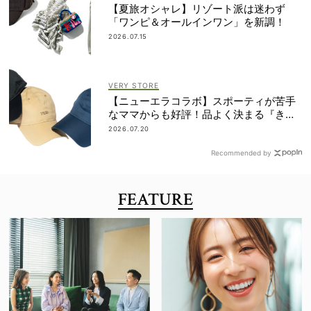
【夏旅オシャレ】リゾート派は迷わず
「ワンピ＆オールインワン」を新調！
2026.07.15
VERY STORE
【ニューエラコラボ】スポーティが苦手
なママからも好評！品よく決まる『きれ
いめキャップ』
2026.07.20
Recommended by
FEATURE