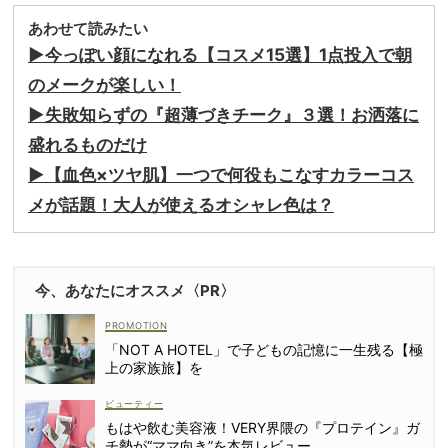
あわせて読みたい
▶︎今っぽい顔になれる【コスメ15選】1点投入で朝
のメークが楽しい！
▶︎失敗知らずの『超薄づきチーク』３選！お洒落に
盛れるものだけ
▶︎【血色×ツヤ肌】一つで何役もこなすカラーコス
メが話題！大人が使えるオシャレ色は？
今、あなたにオススメ〈PR〉
「NOT A HOTEL」で子どもの記憶に一生残る【極
上の家族旅】を
ビューティー
もはや飲む美容液！VERY界隈の『プロテイン』ガ
チ勢が“ママ向き”を本気レビュー