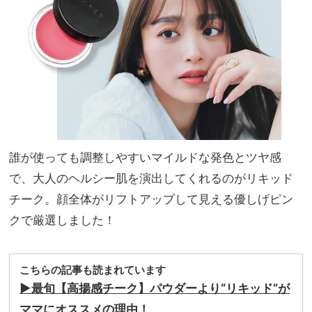
味見
家族
え回
旅】
避！
を
旅行
や夏
祭り
にも
誰が使っても調整しやすいマイルドな発色とツヤ感
で、大人のヘルシー肌を演出してくれるのがリキッド
チーク。顔全体がリフトアップして見える優しげピン
クで厳選しました！
こちらの記事も読まれています
▶︎最旬【高揚感チーク】パウダーより“リキッド”が
ママにオススメの理由！