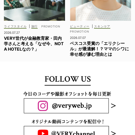
ライフスタイル
|
旅行
ビューティー
|
スキンケア
2026.07.27
VERY世代が金融教育家・田内
2026.07.07
ベスコス受賞の「エリクシー
学さんと考える「なぜ今、NOT
ル」が最適解！？ママのシワに
A HOTELなの？」
幸せ感が滲む理由とは
FOLLOW US