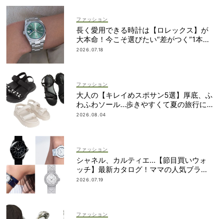
ファッション
長く愛用できる時計は【ロレックス】が
大本命！今こそ選びたい“差がつく”1本
は？
2026.07.18
ファッション
大人の【キレイめスポサン5選】厚底、ふ
わふわソール…歩きやすくて夏の旅行に
も！
2026.08.04
ファッション
シャネル、カルティエ…【節目買いウォ
ッチ】最新カタログ！ママの人気ブラン
ドを網羅
2026.07.19
ファッション