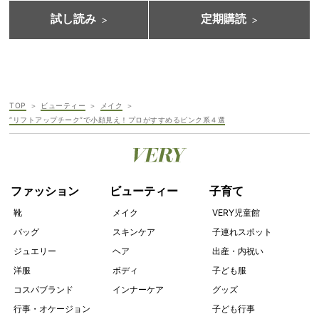
試し読み
定期購読
TOP
ビューティー
メイク
“リフトアップチーク”で小顔見え！プロがすすめるピンク系４選
ファッション
ビューティー
子育て
靴
メイク
VERY児童館
バッグ
スキンケア
子連れスポット
ジュエリー
ヘア
出産・内祝い
洋服
ボディ
子ども服
コスパブランド
インナーケア
グッズ
行事・オケージョン
子ども行事