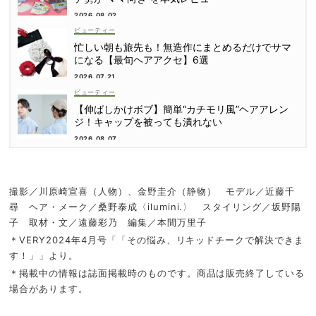
2026.08.02
ビューティー
忙しい朝も旅先も！無造作にまとめるだけでサマ
になる【最旬ヘアアクセ】6選
2026.07.21
ビューティー
【伸ばしかけボブ】簡単“カチモリ風”ヘアアレン
ジ！キャップを被っても潰れない
2026.08.07
撮影／川原崎宣喜（人物）、金野圭介（静物） モデル／近藤千
尋 ヘア・メーク／桑野泰成〈ilumini.〉 スタイリング／坂野陽
子 取材・文／遠藤彩乃 編集／本間万里子
＊VERY2024年4月号「「その悩み、リキッドチークで解決できま
す！」」より。
＊掲載中の情報は誌面掲載時のものです。商品は販売終了している
場合があります。