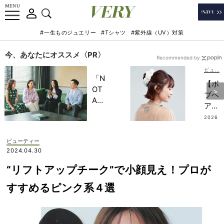
#一生ものジュエリー
#Tシャツ
#紫外線（UV）対策
今、あなたにオススメ〈PR〉
Recommended by
ビューティー
「N
【ボ
OT
ブヘ
A
ア】
HO
大人
2026
TEL
.07.2
のま
3
」で
とめ
ビューティー
子ど
髪は
2024.04.30
もの
「ビ
記憶
“リフトアップチーク”で小顔見え！プロが
ッグ
に一
シュ
すすめるピンク系４選
生残
シ
る
ュ」
【極
で地
上の