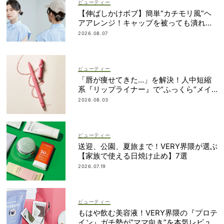
ビューティー
【伸ばしかけボブ】簡単“カチモリ風”ヘ
アアレンジ！キャップを被っても潰れな
い
2026.08.07
ビューティー
「唇が痩せてきた…」を解決！人中短縮
系『リップライナー』で“ふっくら”メイ
ク
2026.08.03
ビューティー
送迎、公園、夏旅まで！VERY界隈が選ぶ
【家族で使える日焼け止め】7選
2026.07.19
ビューティー
もはや飲む美容液！VERY界隈の『プロテ
イン』ガチ勢が“ママ向き”を本気レビュ