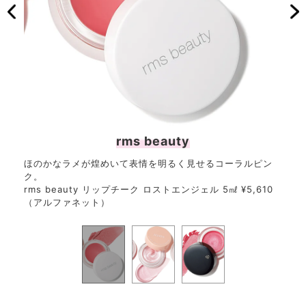
rms beauty
ほのかなラメが煌めいて表情を明るく見せるコーラルピン
スキ
950
ク。
に。
rms beauty リップチーク ロストエンジェル 5㎖ ¥5,610
アピ
（アルファネット）
#2 