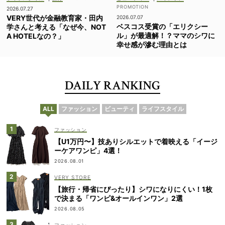
2026.07.27
VERY世代が金融教育家・田内
2026.07.07
ベスコス受賞の「エリクシー
学さんと考える「なぜ今、NOT
ル」が最適解！？ママのシワに
A HOTELなの？」
幸せ感が滲む理由とは
DAILY RANKING
ALL
ファッション
ビューティ
ライフスタイル
ファッション
【U1万円〜】技ありシルエットで着映える「イージ
ーケアワンピ」4選！
2026.08.01
VERY STORE
【旅行・帰省にぴったり】シワになりにくい！1枚
で決まる「ワンピ&オールインワン」2選
2026.08.05
ファッション