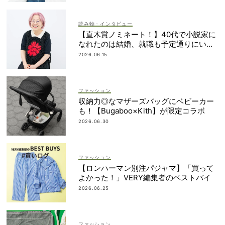
読み物・インタビュー
【直木賞ノミネート！】40代で小説家に
なれたのは結婚、就職も予定通りにいか
なかったから｜朝倉かすみさん
2026.06.15
ファッション
収納力◎なマザーズバッグにベビーカー
も！【Bugaboo×Kith】が限定コラボ
2026.06.30
ファッション
【ロンハーマン別注パジャマ】「買って
よかった！」VERY編集者のベストバイ
2026.06.25
ファッション