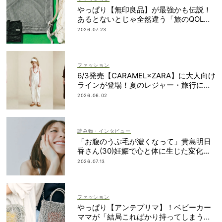
やっぱり【無印良品】が最強かも伝説！
あるとないとじゃ全然違う「旅のQOL爆
上げアイテム」
2026.07.23
ファッション
6/3発売【CARAMEL×ZARA】に大人向け
ラインが登場！夏のレジャー・旅行にも
おすすめ
2026.06.02
読み物・インタビュー
「お腹のうぶ毛が濃くなって」貴島明日
香さん(30)妊娠で心と体に生じた変化も
「愛しいです」
2026.07.13
ファッション
やっぱり【アンテプリマ】！ベビーカー
ママが「結局こればかり持ってしまう」