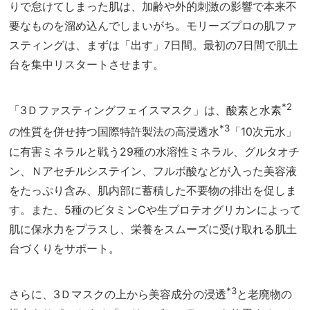
りで怠けてしまった肌は、加齢や外的刺激の影響で本来不
要なものを溜め込んでしまいがち。モリーズプロの肌ファ
スティングは、まずは「出す」7日間。最初の7日間で肌土
台を集中リスタートさせます。
*2
「3Ｄファスティングフェイスマスク」は、酸素と水素
*3
の性質を併せ持つ国際特許製法の高浸透水
「10次元水」
に有害ミネラルと戦う29種の水溶性ミネラル、グルタオチ
ン、Ｎアセチルシステイン、フルボ酸などが入った美容液
をたっぷり含み、肌内部に蓄積した不要物の排出を促しま
す。また、5種のビタミンCや生プロテオグリカンによって
肌に保水力をプラスし、栄養をスムーズに受け取れる肌土
台づくりをサポート。
*3
さらに、3Ｄマスクの上から美容成分の浸透
と老廃物の