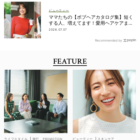
ビューティー
ママたちの【ボブヘアカタログ集】短く
する人、増えてます！愛用ヘアケアまで
全部見せ
2026.07.07
Recommended by
FEATURE
ライフスタイル
|
旅行
ビューティー
|
スキンケア