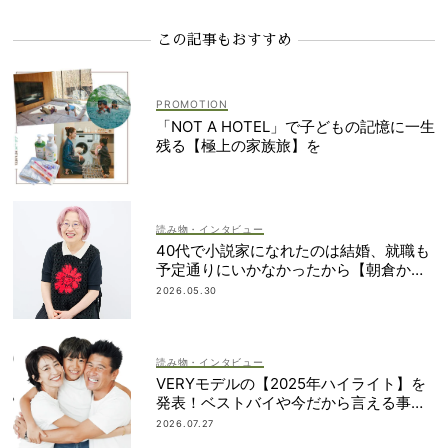
この記事もおすすめ
「NOT A HOTEL」で子どもの記憶に一生
残る【極上の家族旅】を
読み物・インタビュー
40代で小説家になれたのは結婚、就職も
予定通りにいかなかったから【朝倉かす
みさん】
2026.05.30
読み物・インタビュー
VERYモデルの【2025年ハイライト】を
発表！ベストバイや今だから言える事件
簿も大公開
2026.07.27