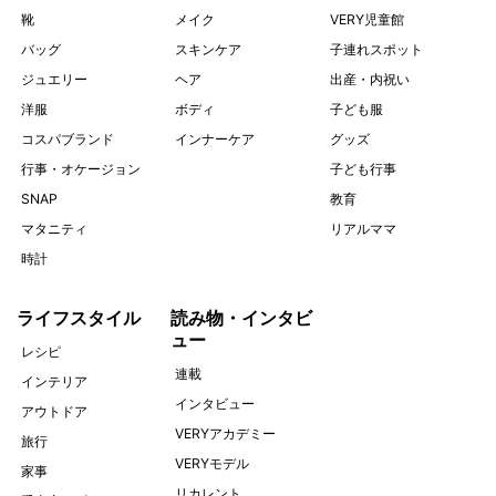
靴
メイク
VERY児童館
バッグ
スキンケア
子連れスポット
ジュエリー
ヘア
出産・内祝い
洋服
ボディ
子ども服
コスパブランド
インナーケア
グッズ
行事・オケージョン
子ども行事
SNAP
教育
マタニティ
リアルママ
時計
ライフスタイル
読み物・インタビ
ュー
レシピ
連載
インテリア
インタビュー
アウトドア
VERYアカデミー
旅行
VERYモデル
家事
リカレント