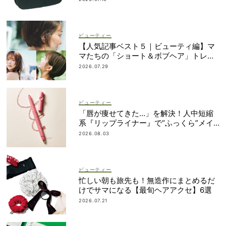
ビューティー
【人気記事ベスト５｜ビューティ編】マ
マたちの「ショート＆ボブヘア」トレン
ドが丸わかり！
2026.07.29
ビューティー
「唇が痩せてきた…」を解決！人中短縮
系『リップライナー』で“ふっくら”メイ
ク
2026.08.03
ビューティー
忙しい朝も旅先も！無造作にまとめるだ
けでサマになる【最旬ヘアアクセ】6選
2026.07.21