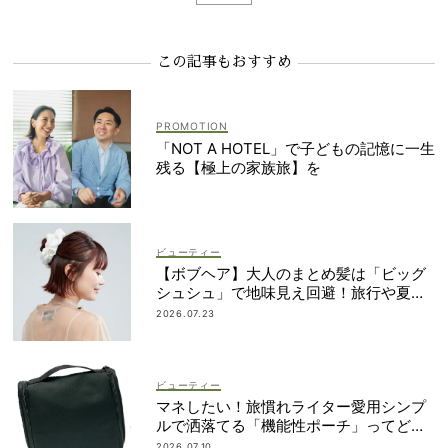
この記事もおすすめ
「NOT A HOTEL」で子どもの記憶に一生
残る【極上の家族旅】を
ビューティー
【ボブヘア】大人のまとめ髪は「ビッグ
シュシュ」で地味見え回避！旅行や夏祭
りにも
2026.07.23
ビューティー
マネしたい！旅慣れライター愛用シンプ
ルで洒落てる「機能性ポーチ」ってどこ
の？
2026.07.10