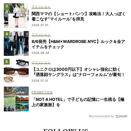
ファッション
関西ママの【ショートパンツ】攻略法！大人っぽく
着こなす“マイルール”を拝見
2026.07.31
ファッション
8/6発売【H&M×WARDROBE.NYC】ルック＆全ア
イテムをチェック
2026.08.04
ファッション
【ユニクロは3000円以下】オシャレ強化に効く
『洒落顔サングラス』は“ナローフォルム”が最旬！
2026.07.31
「NOT A HOTEL」で子どもの記憶に一生残る【極
上の家族旅】を
Recommended by