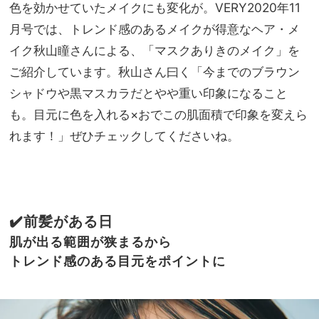
ライ
色を効かせていたメイクにも変化が。VERY2020年11
家族
ナ
旅】
月号では、トレンド感のあるメイクが得意なヘア・メ
ー』
を
イク秋山瞳さんによる、「マスクありきのメイク」を
で“
ふっ
ご紹介しています。秋山さん曰く「今までのブラウン
く
シャドウや黒マスカラだとやや重い印象になること
ら”
も。目元に色を入れる×おでこの肌面積で印象を変えら
メイ
ク
れます！」ぜひチェックしてくださいね。
✔️前髪がある日
肌が出る範囲が狭まるから
トレンド感のある目元を
ポイントに