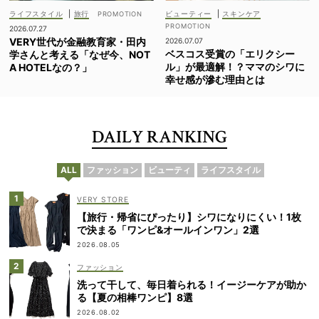
ライフスタイル
|
旅行
ビューティー
|
スキンケア
2026.07.27
VERY世代が金融教育家・田内
2026.07.07
ベスコス受賞の「エリクシー
学さんと考える「なぜ今、NOT
ル」が最適解！？ママのシワに
A HOTELなの？」
幸せ感が滲む理由とは
DAILY RANKING
ALL
ファッション
ビューティ
ライフスタイル
VERY STORE
【旅行・帰省にぴったり】シワになりにくい！1枚
で決まる「ワンピ&オールインワン」2選
2026.08.05
ファッション
洗って干して、毎日着られる！イージーケアが助か
る【夏の相棒ワンピ】8選
2026.08.02