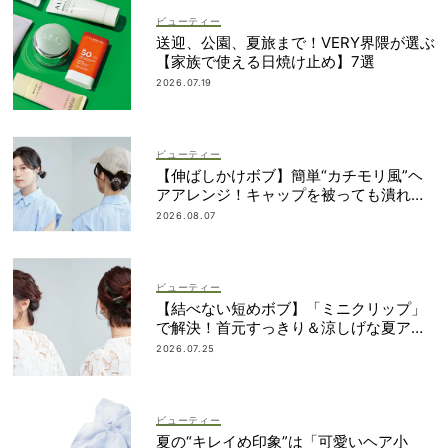
ビューティー
送迎、公園、夏旅まで！VERY界隈が選ぶ
【家族で使える日焼け止め】7選
2026.07.19
ビューティー
【伸ばしかけボブ】簡単“カチモリ風”ヘ
アアレンジ！キャップを被っても潰れな
い
2026.08.07
ビューティー
【結べない短めボブ】「ミニクリップ」
で解決！首元すっきり＆涼しげな夏アレ
ンジ
2026.07.25
ビューティー
夏の“キレイめ印象”は「可愛いヘア小