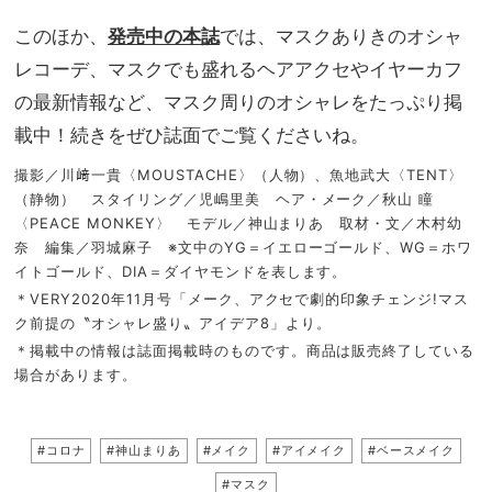
このほか、
発売中の本誌
では、マスクありきのオシャ
レコーデ、マスクでも盛れるヘアアクセやイヤーカフ
の最新情報など、マスク周りのオシャレをたっぷり掲
載中！続きをぜひ誌面でご覧くださいね。
撮影／川﨑一貴〈MOUSTACHE〉（人物）、魚地武大〈TENT〉
（静物） スタイリング／児嶋里美 ヘア・メーク／秋山 瞳
〈PEACE MONKEY〉 モデル／神山まりあ 取材・文／木村幼
奈 編集／羽城麻子 ※文中のYG＝イエローゴールド、WG＝ホワ
イトゴールド、DIA＝ダイヤモンドを表します。
＊VERY2020年11月号「メーク、アクセで劇的印象チェンジ!マス
ク前提の〝オシャレ盛り〟アイデア8」より。
＊掲載中の情報は誌面掲載時のものです。商品は販売終了している
場合があります。
#コロナ
#神山まりあ
#メイク
#アイメイク
#ベースメイク
#マスク