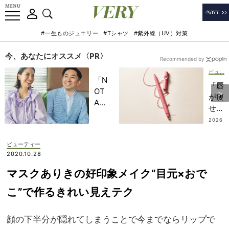
#一生ものジュエリー
#Tシャツ
#紫外線（UV）対策
今、あなたにオススメ〈PR〉
Recommended by
ビューティー
「N
「唇
OT
が痩
A
せて
HO
き
2026
TEL
.08.0
た…
3
」で
」を
ビューティー
子ど
解
2020.10.28
もの
決！
記憶
マスクありきの好印象メイク“目元×おで
人中
に一
短縮
こ”で作るきれい見えテク
生残
系
る
『リ
【極
顔の下半分が隠れてしまうことで今までならリップで
ップ
上の