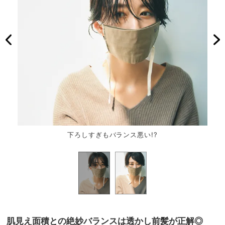
下ろしすぎもバランス悪い!?
肌見え面積との絶妙バランスは透かし前髪が正解◎