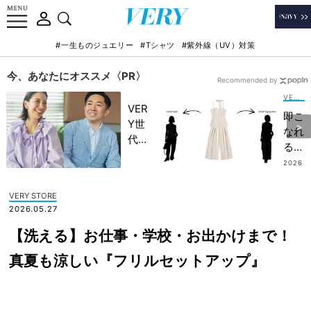
#一生ものジュエリー
#Tシャツ
#紫外線（UV）対策
今、あなたにオススメ〈PR〉
Recommended by
VERY STORE
VER
即こ
Y世
なれ
代が
る！
金融
コー
2026
教育
.07.0
デに
8
家・
迷わ
VERY STORE
田内
ない
2026.05.27
学さ
「セ
んと
【洗える】お仕事・学校・お出かけまで！
ット
考え
アッ
真夏も涼しい『フリルセットアップ』
る
プ」
「な
着回
ぜ
しコ
今、