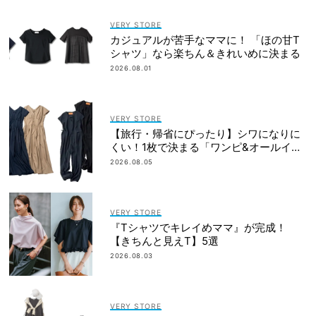
VERY STORE
カジュアルが苦手なママに！ 「ほの甘T
シャツ」なら楽ちん＆きれいめに決まる
2026.08.01
VERY STORE
【旅行・帰省にぴったり】シワになりに
くい！1枚で決まる「ワンピ&オールイン
ワン」2選
2026.08.05
VERY STORE
『Tシャツでキレイめママ』が完成！
【きちんと見えT】5選
2026.08.03
VERY STORE