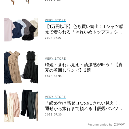
VERY STORE
【1万円以下】色ち買い続出！Tシャツ感
覚で着られる「きれいめトップス」シワ
にならない
2026.07.22
VERY STORE
時短・きれい見え・清潔感が叶う！【真
夏の着回しワンピ】3選
2026.07.30
VERY STORE
「締め付け感ゼロなのにきれい見え！」
通勤から旅行まで頼れる【優秀パンツ】
4選
2026.07.30
Recommended by