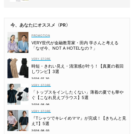
8選
今、あなたにオススメ〈PR〉
VERY世代が金融教育家・田内 学さんと考える
「なぜ今、NOT A HOTELなの？」
VERY STORE
時短・きれい見え・清潔感が叶う！【真夏の着回
しワンピ】3選
2026.07.30
VERY STORE
「トップスをインしたくない」薄着の夏でも華や
ぐ【こなれ見えブラウス】5選
2026.08.06
VERY STORE
『Tシャツでキレイめママ』が完成！【きちんと見
えT】5選
2026.08.03