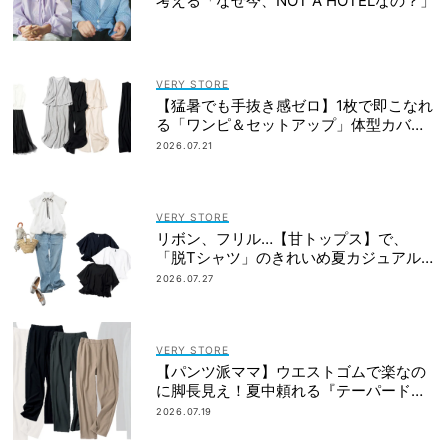
考える「なぜ今、NOT A HOTELなの？」
VERY STORE
【猛暑でも手抜き感ゼロ】1枚で即こなれ
る「ワンピ＆セットアップ」体型カバー
も
2026.07.21
VERY STORE
リボン、フリル…【甘トップス】で、
「脱Tシャツ」のきれいめ夏カジュアル
が簡単に！
2026.07.27
VERY STORE
【パンツ派ママ】ウエストゴムで楽なの
に脚長見え！夏中頼れる『テーパードパ
ンツ』
2026.07.19