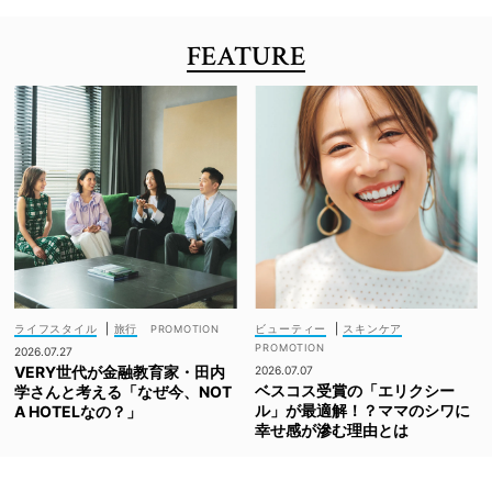
FEATURE
ライフスタイル
|
旅行
ビューティー
|
スキンケア
2026.07.27
VERY世代が金融教育家・田内
2026.07.07
ベスコス受賞の「エリクシー
学さんと考える「なぜ今、NOT
ル」が最適解！？ママのシワに
A HOTELなの？」
幸せ感が滲む理由とは