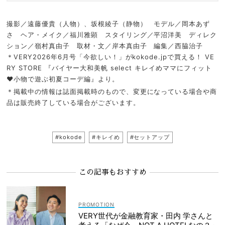
撮影／遠藤優貴（人物）、坂根綾子（静物） モデル／岡本あず
さ ヘア・メイク／福川雅顕 スタイリング／平沼洋美 ディレク
ション／嶺村真由子 取材・文／岸本真由子 編集／西脇治子
＊VERY2026年6月号「今欲しい！」がkokode.jpで買える！ VE
RY STORE 『バイヤー大和美帆 select キレイめママにフィット
♥小物で遊ぶ初夏コーデ編』より。
＊掲載中の情報は誌面掲載時のもので、変更になっている場合や商
品は販売終了している場合がございます。
#kokode
#キレイめ
#セットアップ
この記事もおすすめ
VERY世代が金融教育家・田内 学さんと