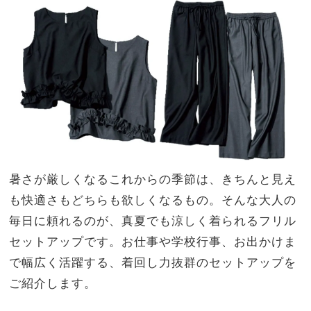
ーデ
NO
3選
T A
HO
TEL
な
の？
」
暑さが厳しくなるこれからの季節は、きちんと見え
も快適さもどちらも欲しくなるもの。そんな大人の
毎日に頼れるのが、真夏でも涼しく着られるフリル
セットアップです。お仕事や学校行事、お出かけま
で幅広く活躍する、着回し力抜群のセットアップを
ご紹介します。