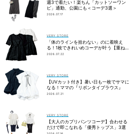
週3で着たい！楽ちん「カットソーワン
ピ」通勤、公園にも＜コーデ3選＞
2026.07.17
VERY STORE
「体のラインを拾わない」のに着映え
る！1枚できれいめコーデが叶う【重ね着
見えTシャツ】
2026.07.22
VERY STORE
【UVカット付き】暑い日も一枚でサマに
なる！ママの『リボンタイブラウス』
2026.07.21
VERY STORE
【大人のカプリパンツコーデ】合わせる
だけで即こなれる「優秀トップス」3選
2026.07.16