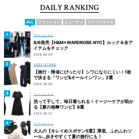
DAILY RANKING
ALL
ファッション
ビューティ
ライフスタイル
ファッション
8/6発売【H&M×WARDROBE.NYC】ルック＆全ア
イテムをチェック
2026.08.04
VERY STORE
【旅行・帰省にぴったり】シワになりにくい！1枚
で決まる「ワンピ&オールインワン」2選
2026.08.05
ファッション
洗って干して、毎日着られる！イージーケアが助か
る【夏の相棒ワンピ】8選
2026.08.02
ファッション
大人の【キレイめスポサン5選】厚底、ふわふわソ
ール…歩きやすくて夏の旅行にも！