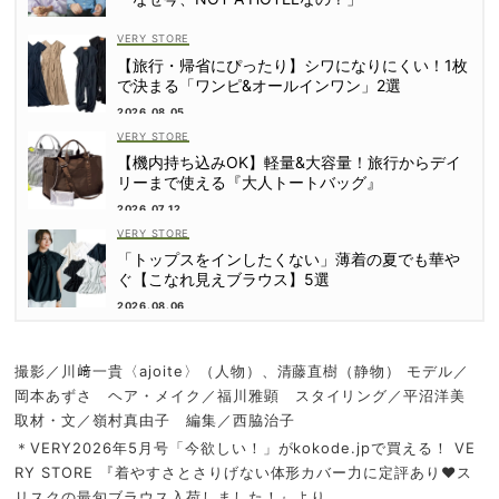
VERY STORE
【旅行・帰省にぴったり】シワになりにくい！1枚
で決まる「ワンピ&オールインワン」2選
2026.08.05
VERY STORE
【機内持ち込みOK】軽量&大容量！旅行からデイ
リーまで使える『大人トートバッグ』
2026.07.12
VERY STORE
「トップスをインしたくない」薄着の夏でも華や
ぐ【こなれ見えブラウス】5選
2026.08.06
撮影／川﨑一貴〈ajoite〉（人物）、清藤直樹（静物） モデル／
岡本あずさ ヘア・メイク／福川雅顕 スタイリング／平沼洋美
取材・文／嶺村真由子 編集／西脇治子
＊VERY2026年5月号「今欲しい！」がkokode.jpで買える！ VE
RY STORE 『着やすさとさりげない体形カバー力に定評あり♥ス
リスクの最旬ブラウス入荷しました！』より。