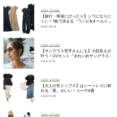
VERY STORE
【旅行・帰省にぴったり】シワになりに
くい！1枚で決まる「ワンピ&オールイン
ワン」2選
2026.08.05
VERY STORE
【サングラス苦手さんにも】小顔見えが
叶う！UVカット『きれいめサングラス』
2026.07.10
VERY STORE
【大人の甘トップス】はシーンレスに頼
れる「黒」がいい！コーデ4選
2026.07.09
VERY STORE