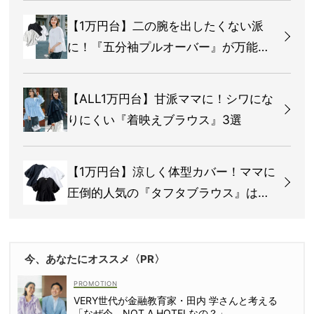
【1万円台】二の腕を出したくない派
に！『五分袖プルオーバー』が万能す
ぎる
【ALL1万円台】甘派ママに！シワにな
りにくい『着映えブラウス』3選
【1万円台】涼しく体型カバー！ママに
圧倒的人気の『タフタブラウス』は夏
まで使える
今、あなたにオススメ〈PR〉
VERY世代が金融教育家・田内 学さんと考える
「なぜ今、NOT A HOTELなの？」