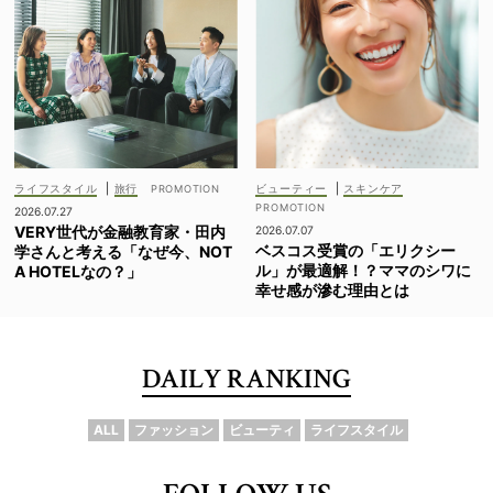
ライフスタイル
|
旅行
ビューティー
|
スキンケア
2026.07.27
VERY世代が金融教育家・田内
2026.07.07
ベスコス受賞の「エリクシー
学さんと考える「なぜ今、NOT
ル」が最適解！？ママのシワに
A HOTELなの？」
幸せ感が滲む理由とは
DAILY RANKING
ALL
ファッション
ビューティ
ライフスタイル