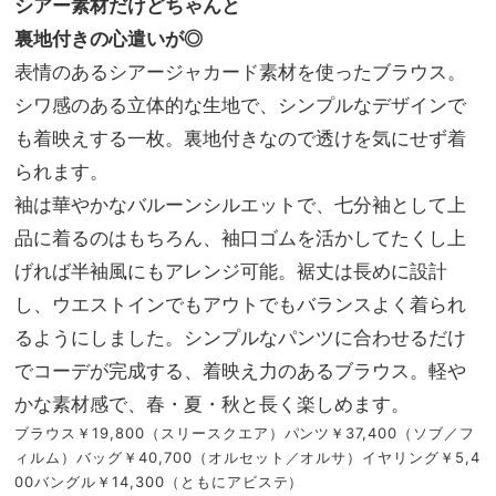
シアー素材だけどちゃんと
裏地付きの心遣いが◎
表情のあるシアージャカード素材を使ったブラウス。
シワ感のある立体的な生地で、シンプルなデザインで
も着映えする一枚。裏地付きなので透けを気にせず着
られます。
袖は華やかなバルーンシルエットで、七分袖として上
品に着るのはもちろん、袖口ゴムを活かしてたくし上
げれば半袖風にもアレンジ可能。裾丈は長めに設計
し、ウエストインでもアウトでもバランスよく着られ
るようにしました。シンプルなパンツに合わせるだけ
でコーデが完成する、着映え力のあるブラウス。軽や
かな素材感で、春・夏・秋と長く楽しめます。
ブラウス￥19,800（スリースクエア）パンツ￥37,400（ソブ／フ
ィルム）バッグ￥40,700（オルセット／オルサ）イヤリング￥5,4
00バングル￥14,300（ともにアビステ）