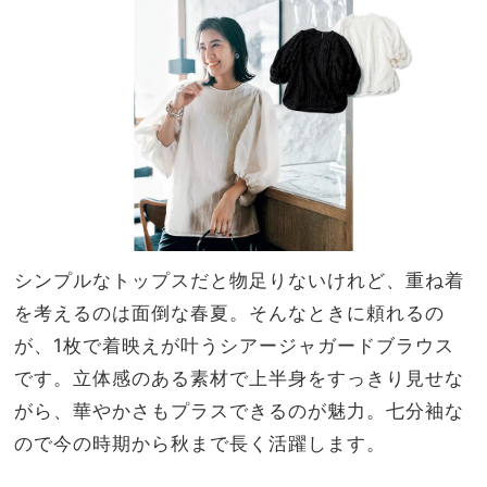
ーも
NO
使え
T A
る
HO
『巾
TEL
着付
な
きカ
の？
ゴバ
」
ッ
グ』
シンプルなトップスだと物足りないけれど、重ね着
を考えるのは面倒な春夏。そんなときに頼れるの
が、1枚で着映えが叶うシアージャガードブラウス
です。立体感のある素材で上半身をすっきり見せな
がら、華やかさもプラスできるのが魅力。七分袖な
ので今の時期から秋まで長く活躍します。