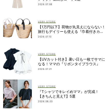
2026.07.08
VERY STORE
【1万円以下】荷物が丸見えにならない！
旅行もデイリーも使える『巾着付きカゴ
バッグ』
2026.07.13
VERY STORE
【UVカット付き】暑い日も一枚でサマに
なる！ママの『リボンタイブラウス』
2026.07.21
VERY STORE
『Tシャツでキレイめママ』が完成！
【きちんと見えT】5選
2026.08.03