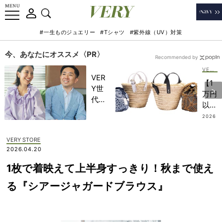
#一生ものジュエリー
#Tシャツ
#紫外線（UV）対策
今、あなたにオススメ〈PR〉
Recommended by
VERY STORE
VER
【1
Y世
万円
代が
以
金融
下】
2026
教育
.07.13
荷物
家・
が丸
VERY STORE
田内
見え
2026.04.20
学さ
にな
んと
1枚で着映えて上半身すっきり！秋まで使え
らな
考え
い！
る『シアージャガードブラウス』
る
旅行
「な
もデ
ぜ
イリ
今、