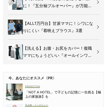
に！『五分袖プルオーバー』が万能す
ぎる
【ALL1万円台】甘派ママに！シワにな
りにくい『着映えブラウス』3選
【洗える】お腹・お尻をカバー！復職
ママにちょうどいい『オールインワ
ン』
今、あなたにオススメ〈PR〉
「NOT A HOTEL」で子どもの記憶に一生残る【極
上の家族旅】を
読み物・インタビュー