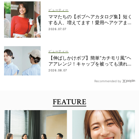
ビューティー
ママたちの【ボブヘアカタログ集】短く
する人、増えてます！愛用ヘアケアまで
全部見せ
2026.07.07
ビューティー
【伸ばしかけボブ】簡単“カチモリ風”ヘ
アアレンジ！キャップを被っても潰れな
い
2026.08.07
Recommended by
FEATURE