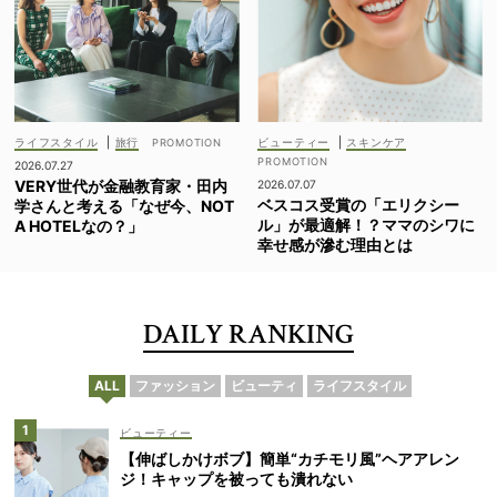
ライフスタイル
|
旅行
ビューティー
|
スキンケア
2026.07.27
VERY世代が金融教育家・田内
2026.07.07
ベスコス受賞の「エリクシー
学さんと考える「なぜ今、NOT
ル」が最適解！？ママのシワに
A HOTELなの？」
幸せ感が滲む理由とは
DAILY RANKING
ALL
ファッション
ビューティ
ライフスタイル
ビューティー
【伸ばしかけボブ】簡単“カチモリ風”ヘアアレン
ジ！キャップを被っても潰れない