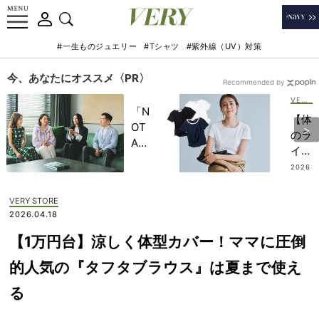
#一生ものジュエリー
#Tシャツ
#紫外線（UV）対策
今、あなたにオススメ〈PR〉
Recommended by
VERY STORE
「N
【体
OT
のラ
A
イン
HO
を拾
2026
TEL
.07.15
わな
」で
い】
VERY STORE
子ど
大人
2026.04.18
もの
が毎
記憶
【1万円台】涼しく体型カバー！ママに圧倒
日頼
に一
れる
的人気の『タフタブラウス』は夏まで使え
生残
『き
る
る
れい
【極
めT
上の