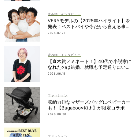
読み物・インタビュー
VERYモデルの【2025年ハイライト】を
発表！ベストバイや今だから言える事件
簿も大公開
2026.07.27
読み物・インタビュー
【直木賞ノミネート！】40代で小説家に
なれたのは結婚、就職も予定通りにいか
なかったから｜朝倉かすみさん
2026.06.15
ファッション
収納力◎なマザーズバッグにベビーカー
も！【Bugaboo×Kith】が限定コラボ
2026.06.30
ファッション