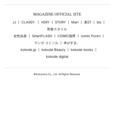
MAGAZINE OFFICIAL SITE
JJ
CLASSY.
VERY
STORY
Mart
美ST
bis
和食スタイル
女性自身
SmartFLASH
COMIC熱帯
comic Pureri
マンガ コミソル
本がすき。
kokode.jp
kokode Beauty
kokode books
kokode digital
©Kobunsha Co., Ltd. All Rights Reserved.