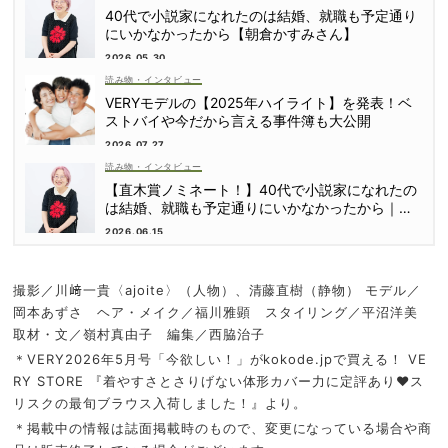
40代で小説家になれたのは結婚、就職も予定通り
にいかなかったから【朝倉かすみさん】
2026.05.30
読み物・インタビュー
VERYモデルの【2025年ハイライト】を発表！ベ
ストバイや今だから言える事件簿も大公開
2026.07.27
読み物・インタビュー
【直木賞ノミネート！】40代で小説家になれたの
は結婚、就職も予定通りにいかなかったから｜朝
倉かすみさん
2026.06.15
撮影／川﨑一貴〈ajoite〉（人物）、清藤直樹（静物） モデル／
岡本あずさ ヘア・メイク／福川雅顕 スタイリング／平沼洋美
取材・文／嶺村真由子 編集／西脇治子
＊VERY2026年5月号「今欲しい！」がkokode.jpで買える！ VE
RY STORE 『着やすさとさりげない体形カバー力に定評あり♥ス
リスクの最旬ブラウス入荷しました！』より。
＊掲載中の情報は誌面掲載時のもので、変更になっている場合や商