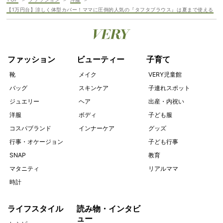
【1万円台】涼しく体型カバー！ママに圧倒的人気の『タフタブラウス』は夏まで使える
ファッション
ビューティー
子育て
靴
メイク
VERY児童館
バッグ
スキンケア
子連れスポット
ジュエリー
ヘア
出産・内祝い
洋服
ボディ
子ども服
コスパブランド
インナーケア
グッズ
行事・オケージョン
子ども行事
SNAP
教育
マタニティ
リアルママ
時計
ライフスタイル
読み物・インタビ
ュー