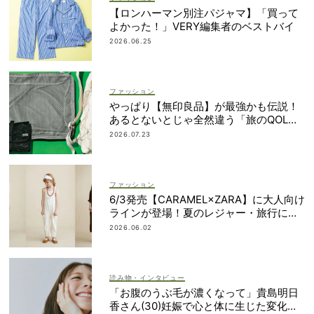
【ロンハーマン別注パジャマ】「買って
よかった！」VERY編集者のベストバイ
2026.06.25
ファッション
やっぱり【無印良品】が最強かも伝説！
あるとないとじゃ全然違う「旅のQOL爆
上げアイテム」
2026.07.23
ファッション
6/3発売【CARAMEL×ZARA】に大人向け
ラインが登場！夏のレジャー・旅行にも
おすすめ
2026.06.02
読み物・インタビュー
「お腹のうぶ毛が濃くなって」貴島明日
香さん(30)妊娠で心と体に生じた変化も