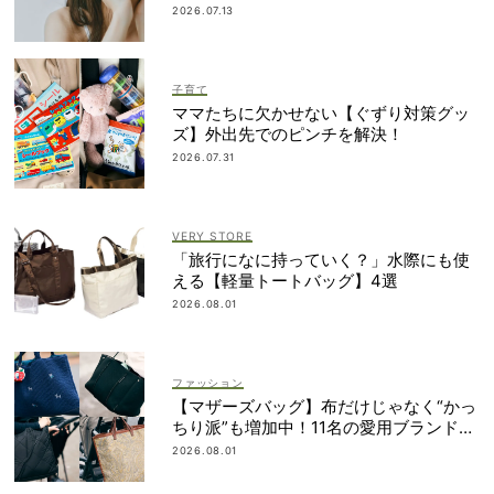
「愛しいです」
2026.07.13
子育て
ママたちに欠かせない【ぐずり対策グッ
ズ】外出先でのピンチを解決！
2026.07.31
VERY STORE
「旅行になに持っていく？」水際にも使
える【軽量トートバッグ】4選
2026.08.01
ファッション
【マザーズバッグ】布だけじゃなく“かっ
ちり派”も増加中！11名の愛用ブランド
は？
2026.08.01