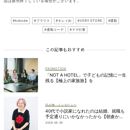
品は販売終了している場合がございます。
#kokode
#ブラウス
#キレイめ
#VERY STORE
#通勤
#通勤コーデ
#ママ行事
この記事もおすすめ
「NOT A HOTEL」で子どもの記憶に一生
残る【極上の家族旅】を
読み物・インタビュー
40代で小説家になれたのは結婚、就職も
予定通りにいかなかったから【朝倉かす
みさん】
2026.05.30