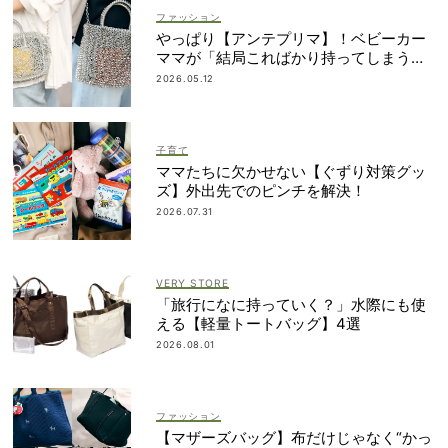
ファッション
やっぱり【アンテプリマ】！ベビーカー
ママが「結局こればかり持ってしまう」
納得の理由
2026.05.12
子育て
ママたちに欠かせない【ぐずり対策グッ
ズ】外出先でのピンチを解決！
2026.07.31
VERY STORE
「旅行になに持っていく？」水際にも使
える【軽量トートバッグ】4選
2026.08.01
ファッション
【マザーズバッグ】布だけじゃなく“かっ