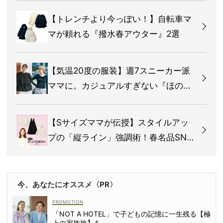
【トレンチより今っぽい！】自転車マ
マが頼れる『撥水春アウター』2選
【気温20度の服装】週7スニーカー派
ママに。カジュアルすぎない『ほの甘
トップス』4選
【Sサイズママが伝授】スタイルアッ
プの「縦ライン」強調術！春名品SNA
P3選
今、あなたにオススメ〈PR〉
「NOT A HOTEL」で子どもの記憶に一生残る【極
上の家族旅】を