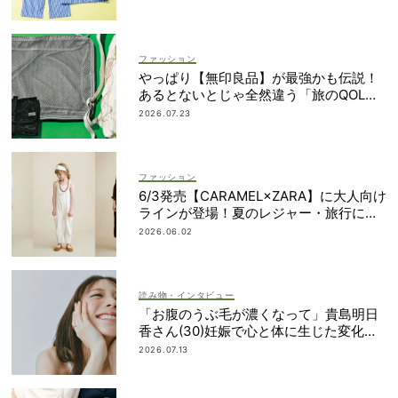
ファッション
やっぱり【無印良品】が最強かも伝説！
あるとないとじゃ全然違う「旅のQOL爆
上げアイテム」
2026.07.23
ファッション
6/3発売【CARAMEL×ZARA】に大人向け
ラインが登場！夏のレジャー・旅行にも
おすすめ
2026.06.02
読み物・インタビュー
「お腹のうぶ毛が濃くなって」貴島明日
香さん(30)妊娠で心と体に生じた変化も
「愛しいです」
2026.07.13