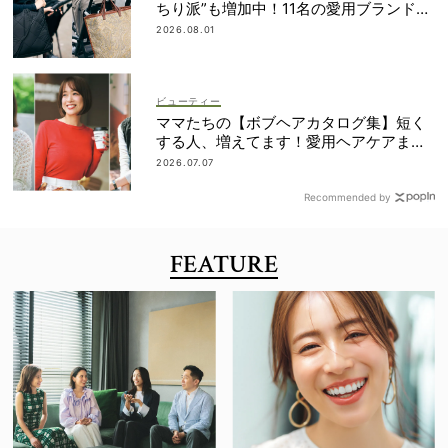
ちり派”も増加中！11名の愛用ブランド
は？
2026.08.01
ビューティー
ママたちの【ボブヘアカタログ集】短く
する人、増えてます！愛用ヘアケアまで
全部見せ
2026.07.07
Recommended by
FEATURE