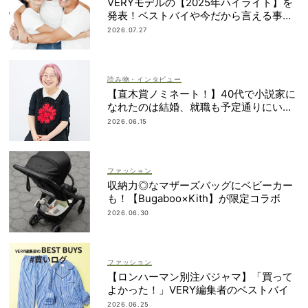
VERYモデルの【2025年ハイライト】を
発表！ベストバイや今だから言える事件
簿も大公開
2026.07.27
読み物・インタビュー
【直木賞ノミネート！】40代で小説家に
なれたのは結婚、就職も予定通りにいか
なかったから｜朝倉かすみさん
2026.06.15
ファッション
収納力◎なマザーズバッグにベビーカー
も！【Bugaboo×Kith】が限定コラボ
2026.06.30
ファッション
【ロンハーマン別注パジャマ】「買って
よかった！」VERY編集者のベストバイ
2026.06.25