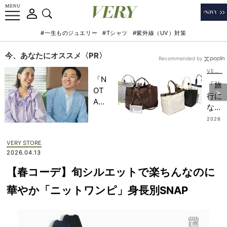
#一生ものジュエリー
#Tシャツ
#紫外線（UV）対策
今、あなたにオススメ〈PR〉
Recommended by
VERY STORE
「N
「旅
OT
行に
A
なに
HO
持っ
2026
TEL
.08.0
てい
1
」で
く？
VERY STORE
子ど
」水
2026.04.13
もの
際に
記憶
【春コーデ】旬シルエットで楽ちんなのに
も使
に一
える
華やか「ニットワンピ」身長別SNAP
生残
【軽
る
量ト
【極
ート
上の