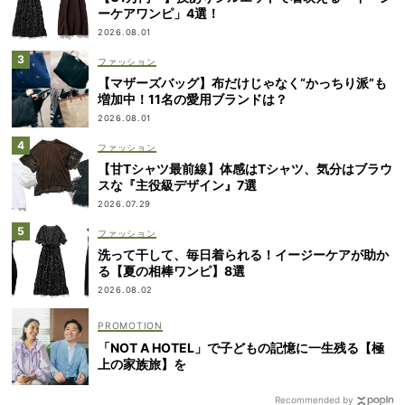
ーケアワンピ」4選！
2026.08.01
ファッション
【マザーズバッグ】布だけじゃなく“かっちり派”も
増加中！11名の愛用ブランドは？
2026.08.01
ファッション
【甘Tシャツ最前線】体感はTシャツ、気分はブラウ
スな『主役級デザイン』7選
2026.07.29
ファッション
洗って干して、毎日着られる！イージーケアが助か
る【夏の相棒ワンピ】8選
2026.08.02
「NOT A HOTEL」で子どもの記憶に一生残る【極
上の家族旅】を
Recommended by