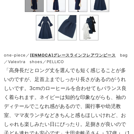
one-piece／
[ENMOCA]グレースラインフレアワンピース
bag
／Valextra shoes／PELLICO
「高身長だとロング丈を選んでも短く感じることが多
いのですが、足首上までしっかり長さがあるのがうれ
しいです。3cmのローヒールを合わせてもバランス良
く着られます。ネイビーは知的な印象ながらも、袖の
ディテールでこなれ感があるので、園行事や幼児教
室、ママ友ランチなどきちんと感もほしいけれど、お
しゃれも楽しみたい日にぴったり。足捌きが良いので
子ども連れでも安心です」太田史帆子さん・37歳・（1