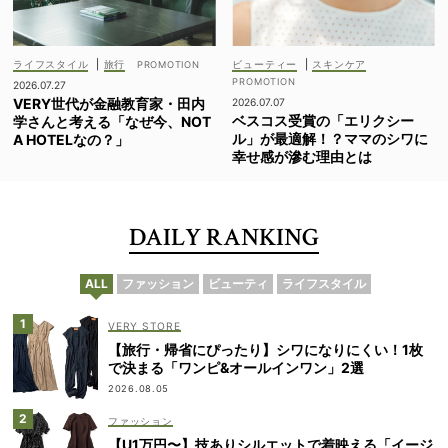
ライフスタイル
|
旅行
ビューティー
|
スキンケア
2026.07.27
VERY世代が金融教育家・田内
2026.07.07
ベスコス受賞の「エリクシー
学さんと考える「なぜ今、NOT
ル」が最適解！？ママのシワに
A HOTELなの？」
幸せ感が滲む理由とは
DAILY RANKING
ALL
ファッション
ビューティ
ライフスタイル
VERY STORE
【旅行・帰省にぴったり】シワになりにくい！1枚
で決まる「ワンピ&オールインワン」2選
2026.08.05
ファッション
【U1万円〜】技ありシルエットで着映える「イージ