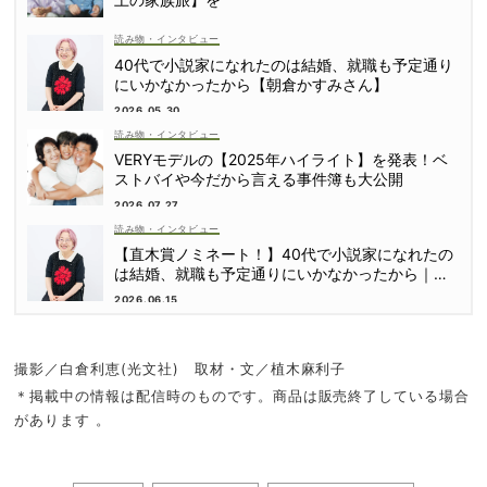
読み物・インタビュー
40代で小説家になれたのは結婚、就職も予定通り
にいかなかったから【朝倉かすみさん】
2026.05.30
読み物・インタビュー
VERYモデルの【2025年ハイライト】を発表！ベ
ストバイや今だから言える事件簿も大公開
2026.07.27
読み物・インタビュー
【直木賞ノミネート！】40代で小説家になれたの
は結婚、就職も予定通りにいかなかったから｜朝
倉かすみさん
2026.06.15
撮影／白倉利恵(光文社) 取材・文／植木麻利子
＊掲載中の情報は配信時のものです。商品は販売終了している場合
があります 。