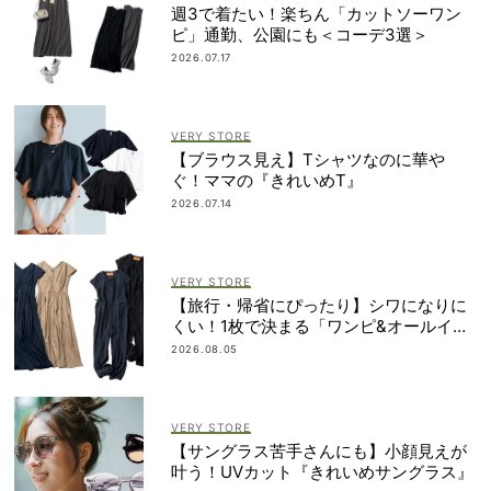
週3で着たい！楽ちん「カットソーワン
ピ」通勤、公園にも＜コーデ3選＞
2026.07.17
VERY STORE
【ブラウス見え】Tシャツなのに華や
ぐ！ママの『きれいめT』
2026.07.14
VERY STORE
【旅行・帰省にぴったり】シワになりに
くい！1枚で決まる「ワンピ&オールイン
ワン」2選
2026.08.05
VERY STORE
【サングラス苦手さんにも】小顔見えが
叶う！UVカット『きれいめサングラス』