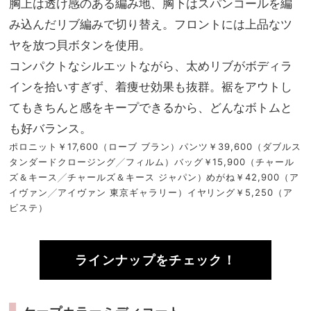
胸上は透け感のある編み地、胸下はスパンコールを編
み込んだリブ編みで切り替え。フロントには上品なツ
ヤを放つ貝ボタンを使用。
コンパクトなシルエットながら、太めリブがボディラ
インを拾いすぎず、着痩せ効果も抜群。裾をアウトし
てもきちんと感をキープできるから、どんなボトムと
も好バランス。
ポロニット￥17,600（ローブ ブラン）パンツ￥39,600（ダブルス
タンダードクロージング╱フィルム）バッグ￥15,900（チャール
ズ＆キース╱チャールズ＆キース ジャパン）めがね￥42,900（ア
イヴァン╱アイヴァン 東京ギャラリー）イヤリング￥5,250（ア
ビステ）
ラインナップをチェック！