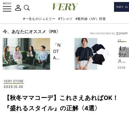
#一生ものジュエリー
#Tシャツ
#紫外線（UV）対策
今、あなたにオススメ〈PR〉
Recommended by
VERY STORE
「N
【ブ
OT
ラウ
A
ス見
HO
え】
2026
TEL
.07.14
Tシ
」で
ャツ
VERY STORE
子ど
なの
2025.10.30
もの
に華
記憶
【秋冬ママコーデ】これさえあればOK！
や
に一
ぐ！
『盛れるスタイル』の正解〈4選〉
生残
ママ
る
の
【極
『き
上の