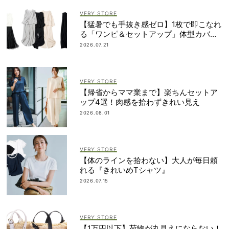
VERY STORE
【猛暑でも手抜き感ゼロ】1枚で即こなれ
る「ワンピ＆セットアップ」体型カバー
も
2026.07.21
VERY STORE
【帰省からママ業まで】楽ちんセットア
ップ4選！肉感を拾わずきれい見え
2026.08.01
VERY STORE
【体のラインを拾わない】大人が毎日頼
れる『きれいめTシャツ』
2026.07.15
VERY STORE
【1万円以下】荷物が丸見えにならない！