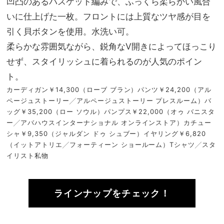
凹凸のあるバスケット編みで、ふっくら柔らかい風合
いに仕上げた一枚。フロントには上質なツヤ感が目を
引く貝ボタンを使用。水洗い可。
柔らかな雰囲気ながら、鋭角なV開きによってほっこり
せず、スタイリッシュに着られるのが人気のポイン
ト。
カーディガン￥14,300（ローブ ブラン）パンツ￥24,200（アル
ページュストーリー╱アルページュストーリー プレスルーム）バ
ッグ￥35,200（ロー ソウル）パンプス￥22,000（オゥ バニスタ
ー╱アバハウスインターナショナル オンラインストア）カチュー
シャ￥9,350（ジャルダン ドゥ シュブー）イヤリング￥6,820
（イットアトリエ╱フォーティーン ショールーム）Tシャツ╱スタ
イリスト私物
ラインナップをチェック！