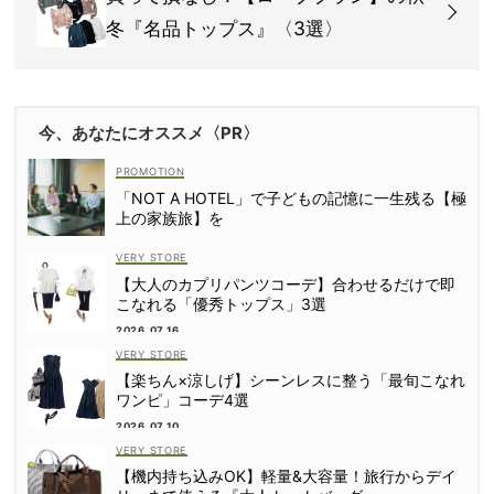
冬『名品トップス』〈3選〉
今、あなたにオススメ〈PR〉
「NOT A HOTEL」で子どもの記憶に一生残る【極
上の家族旅】を
VERY STORE
【大人のカプリパンツコーデ】合わせるだけで即
こなれる「優秀トップス」3選
2026.07.16
VERY STORE
【楽ちん×涼しげ】シーンレスに整う「最旬こなれ
ワンピ」コーデ4選
2026.07.10
VERY STORE
【機内持ち込みOK】軽量&大容量！旅行からデイ