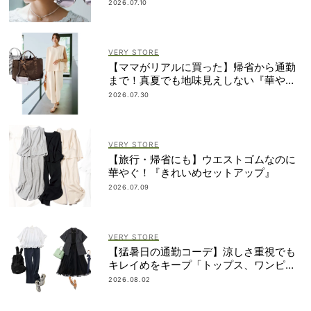
2026.07.10
VERY STORE
【ママがリアルに買った】帰省から通勤
まで！真夏でも地味見えしない『華やぎ
服』TOP5
2026.07.30
VERY STORE
【旅行・帰省にも】ウエストゴムなのに
華やぐ！『きれいめセットアップ』
2026.07.09
VERY STORE
【猛暑日の通勤コーデ】涼しさ重視でも
キレイめをキープ「トップス、ワンピ３
選」
2026.08.02