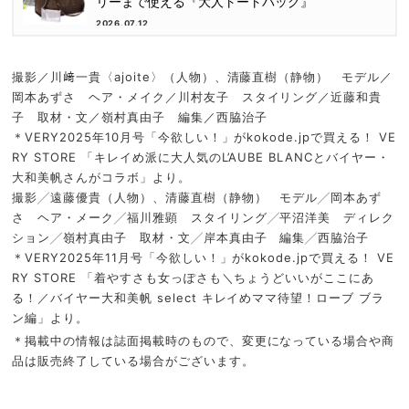
リーまで使える『大人トートバッグ』
2026.07.12
撮影／川﨑一貴〈ajoite〉（人物）、清藤直樹（静物） モデル／
岡本あずさ ヘア・メイク／川村友子 スタイリング／近藤和貴
子 取材・文／嶺村真由子 編集／西脇治子
＊VERY2025年10月号「今欲しい！」がkokode.jpで買える！ VE
RY STORE 「キレイめ派に大人気のL’AUBE BLANCとバイヤー・
大和美帆さんがコラボ」より。
撮影╱遠藤優貴（人物）、清藤直樹（静物） モデル╱岡本あず
さ ヘア・メーク╱福川雅顕 スタイリング╱平沼洋美 ディレク
ション╱嶺村真由子 取材・文╱岸本真由子 編集╱西脇治子
＊VERY2025年11月号「今欲しい！」がkokode.jpで買える！ VE
RY STORE 「着やすさも女っぽさも＼ちょうどいいがここにあ
る！／バイヤー大和美帆 select キレイめママ待望！ローブ ブラ
ン編」より。
＊掲載中の情報は誌面掲載時のもので、変更になっている場合や商
品は販売終了している場合がございます。