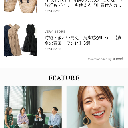
旅行もデイリーも使える『巾着付きカゴ
バッグ』
2026.07.13
VERY STORE
時短・きれい見え・清潔感が叶う！【真
夏の着回しワンピ】3選
2026.07.30
Recommended by
FEATURE