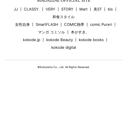
MAGAZINE OFFICIAL SITE
JJ
CLASSY.
VERY
STORY
Mart
美ST
bis
和食スタイル
女性自身
SmartFLASH
COMIC熱帯
comic Pureri
マンガ コミソル
本がすき。
kokode.jp
kokode Beauty
kokode books
kokode digital
©Kobunsha Co., Ltd. All Rights Reserved.