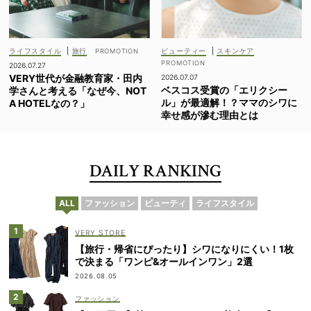
ライフスタイル
|
旅行
ビューティー
|
スキンケア
2026.07.27
VERY世代が金融教育家・田内
2026.07.07
ベスコス受賞の「エリクシー
学さんと考える「なぜ今、NOT
ル」が最適解！？ママのシワに
A HOTELなの？」
幸せ感が滲む理由とは
DAILY RANKING
ALL
ファッション
ビューティ
ライフスタイル
VERY STORE
【旅行・帰省にぴったり】シワになりにくい！1枚
で決まる「ワンピ&オールインワン」2選
2026.08.05
ファッション