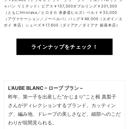
ャパン リミテッド）ピアス￥157,300ダブルリング￥201,300
（ともにHirotaka／ヒロタカ 表参道ヒルズ）ベルト￥33,000
（アヴァケーション／ノーベルバ）バッグ￥49,000（エポイ／エ
ポイ 本店）シューズ￥17,600（ダイアナ／ダイアナ 銀座本店）
ラインナップをチェック！
L’AUBE BLANC – ローブ ブラン –
昨年、第一子を出産した“かじまり”こと楫 真梨子
さんがディレクションするブランド。カッティン
グ、編み地、ドレープの美しさなど、細部へのこだ
わりが垣間見られる。