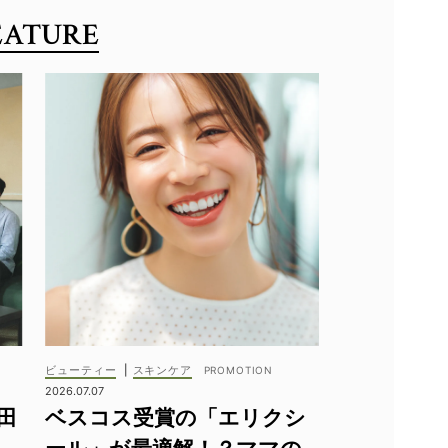
ーツ
#雨の日
EATURE
a（メリッサ）
ビューティー
|
スキンケア
2026.07.07
田
ベスコス受賞の「エリクシ