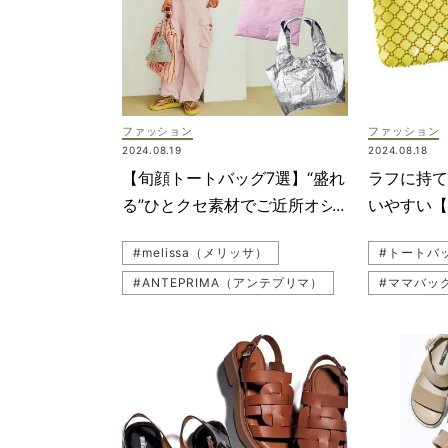
#バッグ
#Longc
ファッション
ファッション
2024.08.19
2024.08.18
#GUCCI
【旬顔トートバッグ7選】“盛れ
ラフに持
#ショルダ
る”ひとクセ素材でご近所オシ
いやすい【
#ブランド
ャレが新鮮見え！
#melissa（メリッサ）
#トートバ
#トートバ
#ANTEPRIMA（アンテプリマ）
#ママバッ
#コスパブ
#ワンマイルコーデ
#meliss
#GU（ジ
#CITEN（シテン）
#バッグ
#バッグ
#LUDLO
#トートバッグ
#LUDLOW（ラドロー）
#ミニバッ