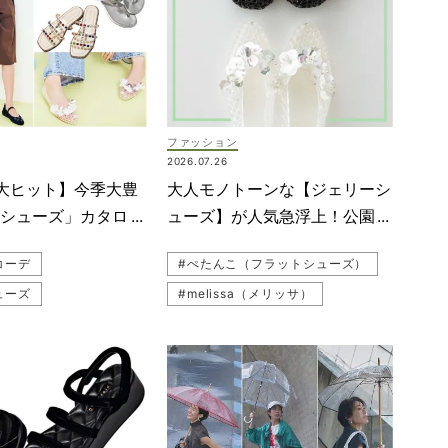
ファッション
2026.07.26
が大ヒット】今季大豊
大人モノトーンな【ジェリーシ
めシューズ」カタロ
ューズ】が人気急浮上！公園カ
カジュアルの鮮度アッ
ジュアルも一気に華やぐ
コーデ
#ぺたんこ（フラットシューズ）
ューズ
#melissa（メリッサ）
ーデ
#トレンドシューズ
（ダイアナ）
#公園コーデ（公園ファッション）
ル
#神山まりあ
#シューズ
プシューズ
#デニムコーデ
#花柄