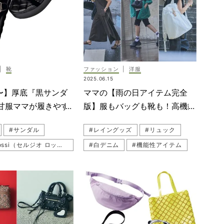
デ（公園ファッション）
あ
（フラットシューズ）
|
靴
ファッション
|
洋服
a（メリッサ）
2025.06.15
ザラ）
〜】厚底『黒サンダ
ママの【雨の日アイテム完全
ンコーデ
甘服ママが履きやす
版】服もバッグも靴も！高機能
#UNITED ARROWS（ユナイテッドアローズ）
？
なオシャレが嬉しい◎
#サンダル
#レイングッズ
#リュック
CHIC（ピッピシック）
#Sergio Rossi（セルジオ ロッシ）
#白デニム
#機能性アイテム
デ
#ZARAシューズ
ル
#ブーツ
#レギンスコーデ
ムサンダル
#ショートパンツコーデ
a（メリッサ）
#セットアップ
#ブーツコーデ
CHIC（ピッピシック）
#ハンドバッグ
ンダル
#お出かけ
#FOXEY（フォクシー）