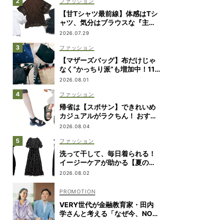
ファッション
【甘Tシャツ最前線】体感はTシ
ャツ、気分はブラウスな『主役
級デザイン』7選
2026.07.29
ファッション
【マザーズバッグ】布だけじゃ
なく“かっちり派”も増加中！11
名の愛用ブランドは？
2026.08.01
ファッション
帰省は【スポサン】できれいめ
カジュアルがラクちん！ おすす
めコーデ5選
2026.08.04
ファッション
洗って干して、毎日着られる！
イージーケアが助かる【夏の相
棒ワンピ】8選
2026.08.02
VERY世代が金融教育家・田内
学さんと考える「なぜ今、NOT