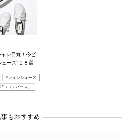
（シテン）
CIAGA（バレンシアガ）
E（セリーヌ）
#Bottega Veneta（ボッテガ・ヴェネタ）
a（メリッサ）
シャレ目線！今ど
シューズ”１５選
#レインシューズ
RSE（コンバース）
#THE NORTH FACE（ザ・ノース・フェイス）
#MAISON SPECIAL（メゾン スペシャル）
#Dr.Martens（ドクターマーチン）
記事もおすすめ
ナイキ）
#Traditional Weatherwear（トラディショナル ウェザーウェア）