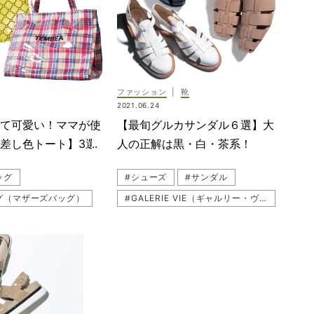
#BONAVENTURA（ボナベンチュラ）
#ショルダーバッグ
#THIRD MAGAZINE（サードマガジン）
#FURLA（フルラ）
#SAINT LAURENT(サンローラン）
hamp（ロンシャン）
ファッション
|
靴
#L'arcobaleno（ラルコバレーノ）
2021.06.24
（グッチ）
てて可愛い！ママが使
【最旬グルカサンダル６選】大
ーバッグ
差し色トート】3選
人の正解は黒・白・茶系！
バッグ
ッグ
#シューズ
#サンダル
ッグ
グ（マザーズバッグ）
#GALERIE VIE（ギャルリー・ヴィー）
ランド
a（メリッサ）
#ぺたんこ（フラットシューズ）
ーユー）
#melissa（メリッサ）
W（ラドロー）
#TODAYFUL（トゥデイフル）
#MICHAEL KORS（マイケル・コース）
#グルカサンダル
#LOUIS VUITTON（ルイ・ヴィトン）
グ