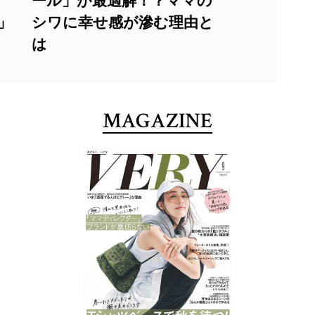
ール」が最適解！？ママの
？」
シワに幸せ感が滲む理由と
は
MAGAZINE