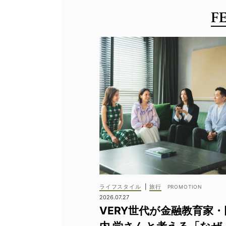
#レインブ
F
#meliss
ライフスタイル
|
旅行
2026.07.27
VERY世代が金融教育家・