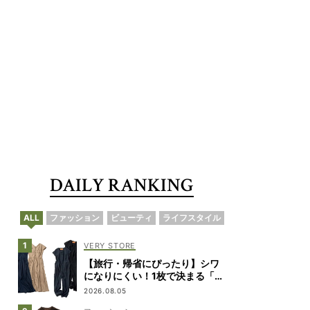
DAILY RANKING
ALL
ファッション
ビューティ
ライフスタイル
VERY STORE
【旅行・帰省にぴったり】シワ
になりにくい！1枚で決まる「ワ
ンピ&オールインワン」2選
2026.08.05