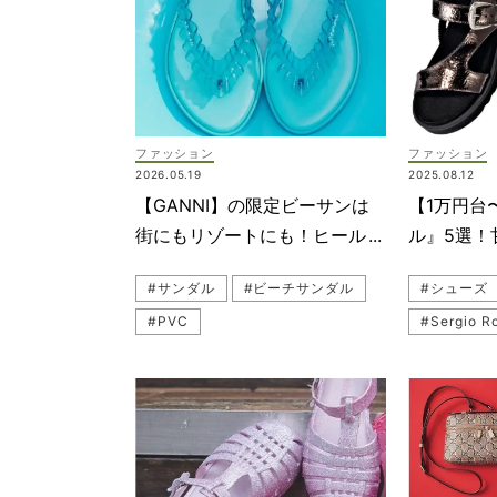
#UNITED ARROWS（ユナイテッドアローズ）
#公園コー
#モノトーンコーデ
#神山まり
#ママコーデ
#ぺたんこ
#PIPPICHIC（ピッピシック）
#サンダル
ファッション
ファッション
#FABIO RUSCONI（ファビオ ルスコーニ）
#meliss
2026.05.19
2025.08.12
#ZARAシューズ
#パール
#ZARA（
【GANNI】の限定ビーサンは
【1万円台
#サンダルコーデ
#モノトー
街にもリゾートにも！ヒールタ
ル』5選！
#バレエシューズ
イプも使える
いのって
#サンダル
#ビーチサンダル
#シューズ
#パンツコーデ
#PIPPI
#PVC
#DIANA（ダイアナ）
#ママコー
#サステナブル（サスティナブル）
#黒サンダ
#黒サンダル
#パール
#melissa（メリッサ）
#ボリュー
#ストラップシューズ
#GANNI（ガニー）
#meliss
#PIPPI
#グルカサ