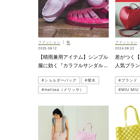
ファッション
|
靴
ファッション
2025.06.12
2024.08.22
【晴雨兼用アイテム】シンプル
差がつく
服に効く『カラフルサンダル＆
人気ブラ
バッグ』が最旬！
30選！
#ショルダーバッグ
#撥水
#ブランド
#melissa（メリッサ）
#MIU M
#キッズシューズ
#ANTEP
#ナイロンバッグ
#雨の日
#ポシェッ
#バッグ
#サンダル
#送迎
#DIOR（
#トートバッグ
#カラーバッグ
#PRADA
#ハイブラ