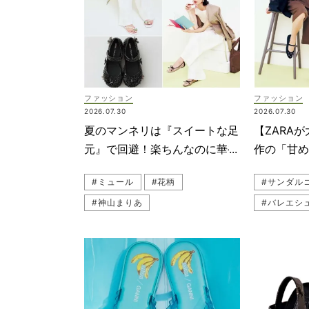
ファッション
ファッション
2026.07.30
2026.07.30
夏のマンネリは『スイートな足
【ZARA
元』で回避！楽ちんなのに華や
作の「甘
ぐ【最旬シューズ16選】
グ！ゆる
#ミュール
#花柄
#サンダル
プに◎
#神山まりあ
#バレエシ
#公園コーデ（公園ファッション）
#パンツコ
#サンダル
#DIANA
#ぺたんこ（フラットシューズ）
#黒サンダ
#ZARA（ザラ）
#ストラッ
#melissa（メリッサ）
#ミュール