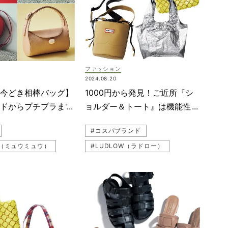
#スポーティ
#撥水
#雨の日コーデ
#LE PHIL（ル フィル）
#カラーコーデ
ファッション
#YANUK（ヤヌーク）
2024.08.20
#デニム
#送迎
【今どき相棒バッグ】
1000円から発見！ご近所『シ
#Valextra（ヴァレクストラ）
ンドからプチプラまで
ョルダー＆トート』は機能性も
#melissa（メリッサ）
オシャレも両得
#コスパブランド
#神山まりあ
IU（ミュウミュウ）
#LUDLOW（ラドロー）
#HUNTER（ハンター）
RIMA（アンテプリマ）
#melissa（メリッサ）
#デニムコーデ
ト
#ボディバッグ
#ANTEPRIMA（アンテプリマ）
#セットアップコーデ
#雨の日
ディオール）
#CITEN（シテン）
#バッグ
#MARLMARL（マールマール）
（プラダ）
#トートバッグ
#TATRAS（タトラス）
ンド
#GU（ジーユー）
#バッグ