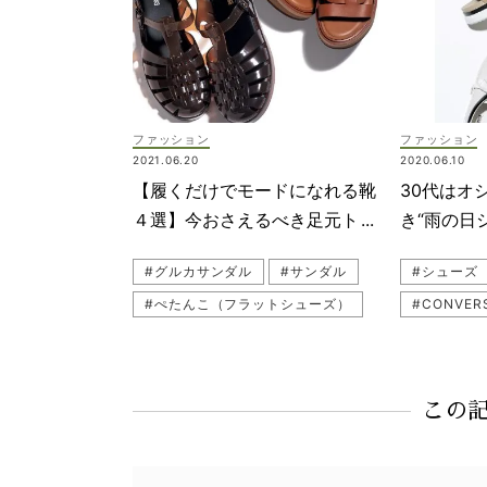
#CITEN
#BALEN
#CELIN
ファッション
ファッション
#meliss
2021.06.20
2020.06.10
【履くだけでモードになれる靴
30代はオ
４選】今おさえるべき足元トレ
き“雨の日
ンド
#グルカサンダル
#サンダル
#シューズ
#ぺたんこ（フラットシューズ）
#CONVE
#melissa（メリッサ）
#JW Anderson（ジェイダブリュー・アンダーソン）
この
#Nike（