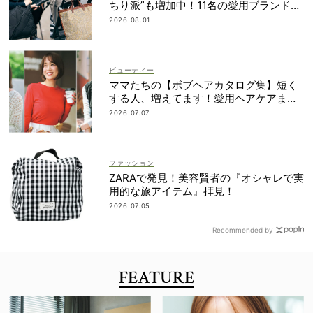
ちり派”も増加中！11名の愛用ブランド
は？
2026.08.01
ビューティー
ママたちの【ボブヘアカタログ集】短く
する人、増えてます！愛用ヘアケアまで
全部見せ
2026.07.07
ファッション
ZARAで発見！美容賢者の『オシャレで実
用的な旅アイテム』拝見！
2026.07.05
Recommended by
FEATURE