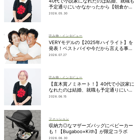
40代で小説家になれたのは結婚、就職も
予定通りにいかなかったから【朝倉かす
みさん】
2026.05.30
読み物・インタビュー
VERYモデルの【2025年ハイライト】を
発表！ベストバイや今だから言える事件
簿も大公開
2026.07.27
読み物・インタビュー
【直木賞ノミネート！】40代で小説家に
なれたのは結婚、就職も予定通りにいか
なかったから｜朝倉かすみさん
2026.06.15
ファッション
収納力◎なマザーズバッグにベビーカー
も！【Bugaboo×Kith】が限定コラボ
2026.06.30