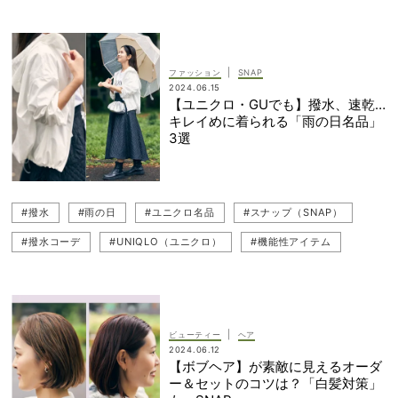
#読者スナップ
#レインシューズ
#GU（ジーユー）
#雨の日コーデ
#スニーカーコーデ
#白コーデ
#ホワイト
#New Balance（ニューバランス）
|
ファッション
SNAP
2024.06.15
【ユニクロ・GUでも】撥水、速乾…
キレイめに着られる「雨の日名品」
3選
#撥水
#雨の日
#ユニクロ名品
#スナップ（SNAP）
#撥水コーデ
#UNIQLO（ユニクロ）
#機能性アイテム
#水際ファッション
#読者スナップ
#紫外線（UV）対策
#プチプラコーデ
#プチプラ
#キレイめ
#GU（ジーユー）
#水際スポット
#雨の日コーデ
|
ビューティー
ヘア
2024.06.12
【ボブヘア】が素敵に見えるオーダ
ー＆セットのコツは？「白髪対策」