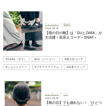
#ブランド名品
#レインウェア
#30代ヘアアレンジ
#ヘアオイル
#レインシューズ
#FENDI（フェンディ）
#読者スナップ
#ヘアケア
#撥水コーデ
#モノトーン
|
ファッション
SNAP
#モノトーンコーデ
#夏ヘア特集
#ZARA（ザラ）
2024.06.16
【雨の日の靴】は「GUとZARA」が
#ブランドバッグ
#雨の日コーデ
#ZARAシューズ
大活躍！高見えコーデ＜SNAP＞
#30代ヘアスタイル
#キャップコーデ
#雨の日
#韓国コスメ
#ZARA（ザラ）
#GU（ジーユー）
#雨の日コーデ
#ショートブーツ
#プチプラアイテム
#読者スナップ
#プチプラシューズ
#雨の日
#スナップ（SNAP）
#UNIQLO（ユニクロ）
|
ビューティー
ヘア
2024.06.16
【雨の日】でも崩れない！「ひとつ