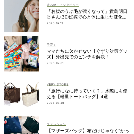
読み物・インタビュー
「お腹のうぶ毛が濃くなって」貴島明日
香さん(30)妊娠で心と体に生じた変化も
「愛しいです」
2026.07.13
子育て
ママたちに欠かせない【ぐずり対策グッ
ズ】外出先でのピンチを解決！
2026.07.31
VERY STORE
「旅行になに持っていく？」水際にも使
える【軽量トートバッグ】4選
2026.08.01
ファッション
【マザーズバッグ】布だけじゃなく“かっ