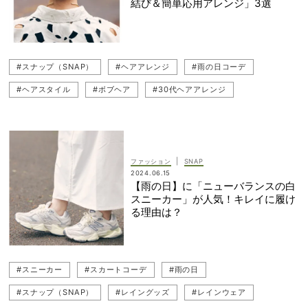
結び＆簡単応用アレンジ」3選
#スナップ（SNAP）
#ヘアアレンジ
#雨の日コーデ
#ヘアスタイル
#ボブヘア
#30代ヘアアレンジ
#ヘアオイル
#読者スナップ
#雨の日
#ひとつ結び
|
ファッション
SNAP
2024.06.15
【雨の日】に「ニューバランスの白
スニーカー」が人気！キレイに履け
る理由は？
#スニーカー
#スカートコーデ
#雨の日
#スナップ（SNAP）
#レイングッズ
#レインウェア