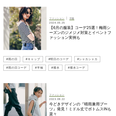
|
ファッション
洋服
2024.05.25
【6月の服装】コーデ25選！梅雨シ
ーズンのジメジメ対策とイベントフ
ァッション実例も
#雨の日
#キャップ
#明日のコーデ
#シャカシャカ
#雨の日コーデ
#半袖
#撥水
#撥水コーデ
#キャップコーデ
ファッション
2023.09.22
今どきデザインの『晴雨兼用ブー
ツ』発見！ミドル丈でボトムスINも
楽々