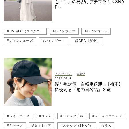
も「白」の秘密はプチプラ！＜SNA
#UNIQLO（ユニクロ）
#フレアスカート
#ワンピース
P＞
#UNIQLO（ユニクロ）
#レインウェア
#レインコート
#レインシューズ
#レインブーツ
#ZARA（ザラ）
#ZARAシューズ
#GU（ジーユー）
#レイングッズ
#H＆M（エイチアンドエム）
#グルカサンダル
#雨の日コーデ
#サンダルコーデ
#白コーデ
#読者スナップ
#スニーカー
|
ファッション
SNAP
#ホワイト
#雨の日
#New Balance（ニューバランス）
2024.06.18
浮き毛対策、自転車送迎…【梅雨】
#スナップ（SNAP）
#黒サンダル
に使える「雨の日名品」３選
#レイングッズ
#コスメ
#ヘアスタイル
#スティックコスメ
#キャップ
#タイトヘア
#スナップ（SNAP）
#撥水