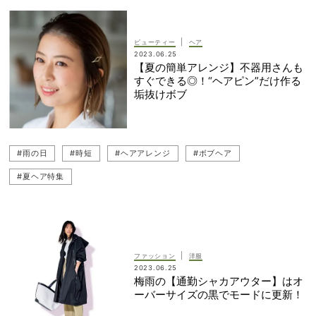
#ハーフパンツ
|
ビューティー
ヘア
2023.06.25
【夏の簡単アレンジ】不器用さんも
すぐできる◎！“ヘアピン”だけ作る
垢抜けボブ
#雨の日
#時短
#ヘアアレンジ
#ボブヘア
#夏ヘア特集
|
ファッション
洋服
2023.06.25
梅雨の【通勤シャカアウター】はオ
ーバーサイズの黒でモードに更新！