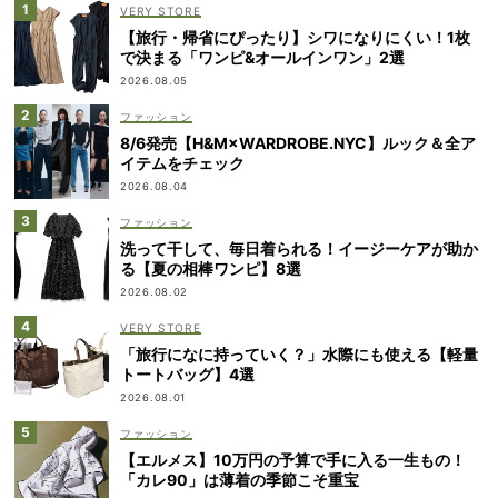
VERY STORE
【旅行・帰省にぴったり】シワになりにくい！1枚
で決まる「ワンピ&オールインワン」2選
2026.08.05
ファッション
8/6発売【H&M×WARDROBE.NYC】ルック＆全ア
イテムをチェック
2026.08.04
ファッション
洗って干して、毎日着られる！イージーケアが助か
る【夏の相棒ワンピ】8選
2026.08.02
VERY STORE
「旅行になに持っていく？」水際にも使える【軽量
トートバッグ】4選
2026.08.01
ファッション
【エルメス】10万円の予算で手に入る一生もの！
「カレ90」は薄着の季節こそ重宝