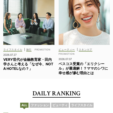
ライフスタイル
|
旅行
ビューティー
|
スキンケア
2026.07.27
VERY世代が金融教育家・田内
2026.07.07
ベスコス受賞の「エリクシー
学さんと考える「なぜ今、NOT
ル」が最適解！？ママのシワに
A HOTELなの？」
幸せ感が滲む理由とは
DAILY RANKING
ALL
ファッション
ビューティ
ライフスタイル