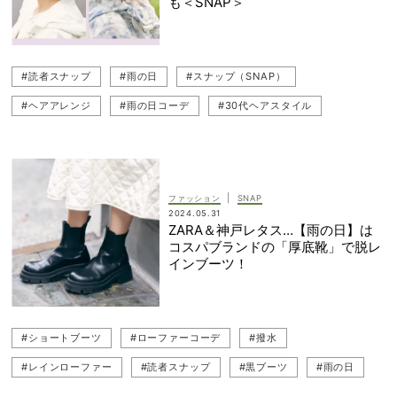
も＜SNAP＞
#読者スナップ
#雨の日
#スナップ（SNAP）
#ヘアアレンジ
#雨の日コーデ
#30代ヘアスタイル
#ボブヘア
#ヘアオイル
|
ファッション
SNAP
2024.05.31
ZARA＆神戸レタス…【雨の日】は
コスパブランドの「厚底靴」で脱レ
インブーツ！
#ショートブーツ
#ローファーコーデ
#撥水
#レインローファー
#読者スナップ
#黒ブーツ
#雨の日
#ローファー
#雨の日コーデ