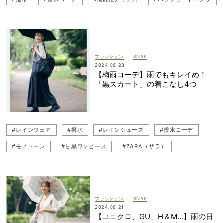
#雨の日
|
ファッション
SNAP
2024.06.28
【梅雨コーデ】雨でもキレイめ！
「黒スカート」の着こなし4つ
#レインウェア
#撥水
#レインシューズ
#撥水コーデ
#モノトーン
#甘黒ワンピース
#ZARA（ザラ）
#モノトーンコーデ
#GU（ジーユー）
#ワンピースコーデ
#スカート
#レイングッズ
#雨の日コーデ
#黒ワンピース
#雨の日
#タイトスカート
#読者スナップ
|
ファッション
SNAP
2024.06.21
#スナップ（SNAP）
#スカートコーデ
#ユニクロコーデ
【ユニクロ、GU、H＆M…】雨の日