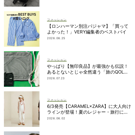
ファッション
【ロンハーマン別注パジャマ】「買って
よかった！」VERY編集者のベストバイ
2026.06.25
ファッション
やっぱり【無印良品】が最強かも伝説！
あるとないとじゃ全然違う「旅のQOL爆
上げアイテム」
2026.07.23
ファッション
6/3発売【CARAMEL×ZARA】に大人向け
ラインが登場！夏のレジャー・旅行にも
おすすめ
2026.06.02