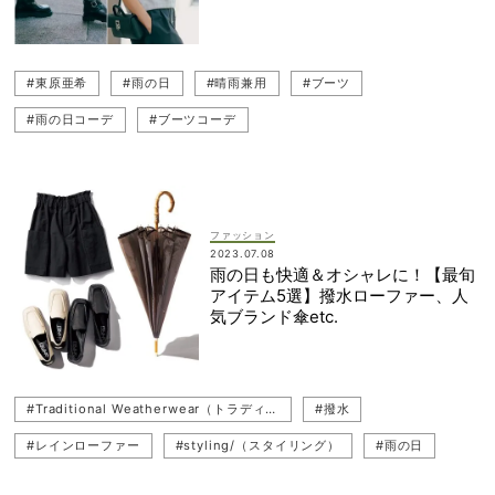
#東原亜希
#雨の日
#晴雨兼用
#ブーツ
#雨の日コーデ
#ブーツコーデ
#PELLICO SUNNY（ペリーコ サニー）
#レインブーツ
ファッション
2023.07.08
雨の日も快適＆オシャレに！【最旬
アイテム5選】撥水ローファー、人
気ブランド傘etc.
#Traditional Weatherwear（トラディショナル ウェザーウェア）
#撥水
#レインローファー
#styling/（スタイリング）
#雨の日
#香水（フレグランス）
#ASTRAET（アストラット）