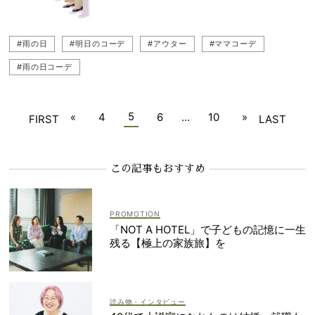
#雨の日
#明日のコーデ
#アウター
#ママコーデ
#雨の日コーデ
5
«
4
6
…
10
»
FIRST
LAST
この記事もおすすめ
「NOT A HOTEL」で子どもの記憶に一生
残る【極上の家族旅】を
読み物・インタビュー