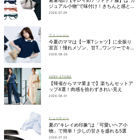
避暑地の【キレイめアウトドア服】は“カ
ジュアル小物”で味付け！きちんと感との
バランスに注目
2026.07.29
ファッション
今夏のママは【一軍Tシャツ】に全振り
宣言！憧れメゾン、甘T…ワンツーでキマ
るものだけ
2026.08.03
VERY STORE
【帰省からママ業まで】楽ちんセットア
ップ4選！肉感を拾わずきれい見え
2026.08.01
ビューティー
夏の“キレイめ印象”は「可愛いヘア小
物」で簡単！少しの甘さを盛れる5選
2026.07.24