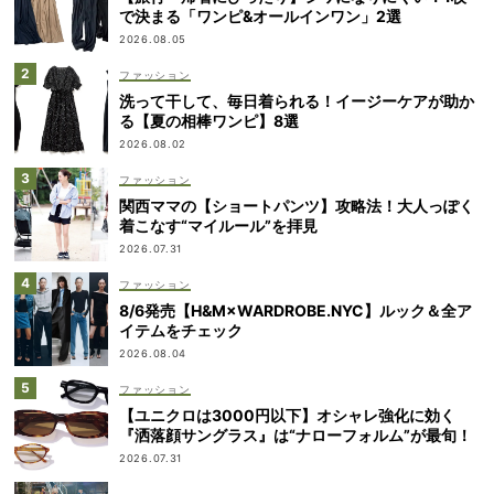
で決まる「ワンピ&オールインワン」2選
2026.08.05
ファッション
洗って干して、毎日着られる！イージーケアが助か
る【夏の相棒ワンピ】8選
2026.08.02
ファッション
関西ママの【ショートパンツ】攻略法！大人っぽく
着こなす“マイルール”を拝見
2026.07.31
ファッション
8/6発売【H&M×WARDROBE.NYC】ルック＆全ア
イテムをチェック
2026.08.04
ファッション
【ユニクロは3000円以下】オシャレ強化に効く
『洒落顔サングラス』は“ナローフォルム”が最旬！
2026.07.31