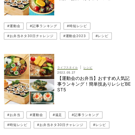
#運動会
#記事ランキング
#時短レシピ
#お弁当ネタ30日チャレンジ
#運動会2023
#レシピ
#おにぎり
#お弁当
|
ライフスタイル
レシピ
2022.05.27
【運動会のお弁当】おすすめ人気記
事ランキング！簡単技ありレシピBE
ST5
#お弁当
#運動会
#遠足
#記事ランキング
#時短レシピ
#お弁当ネタ30日チャレンジ
#レシピ
#おにぎり