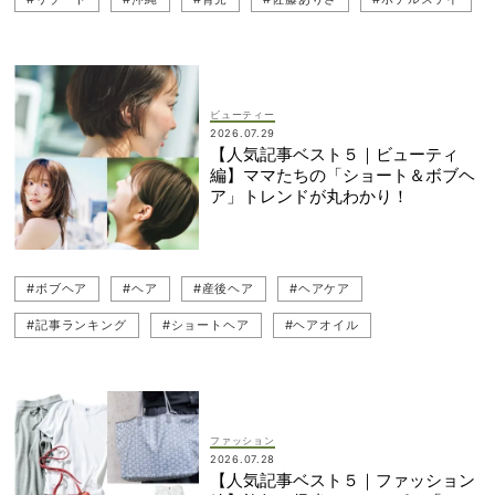
#貴島明日香
#ホテル
#SNAP
#ベビーカー
#子連れ旅行
#家族旅行
#ドラマ
#インタビュー
#夫婦
#妊娠出産
ビューティー
2026.07.29
【人気記事ベスト５｜ビューティ
編】ママたちの「ショート＆ボブヘ
ア」トレンドが丸わかり！
#ボブヘア
#ヘア
#産後ヘア
#ヘアケア
#記事ランキング
#ショートヘア
#ヘアオイル
#40代ヘアスタイル
#読者
#夏菜
#ヘアアクセ
#30代ヘアスタイル
#ヘアスタイル
#コスメ
ファッション
2026.07.28
【人気記事ベスト５｜ファッション