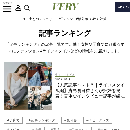
#一生ものジュエリー
#Tシャツ
#紫外線（UV）対策
記事ランキング
「記事ランキング」の記事一覧です。働く女性や子育てに頑張るマ
マにファッション&ライフスタイルなどの情報をお届けします。
ライフスタイル
2026.07.31
【人気記事ベスト５｜ライフスタイ
ル編】貴島明日香さんが妊娠を発
表！貴重なインタビュー記事が続々
#子育て
#記事ランキング
#夏休み
#ベビーグッズ
#リゾート
#沖縄
#育児
#佐藤ありさ
#ホテルステイ