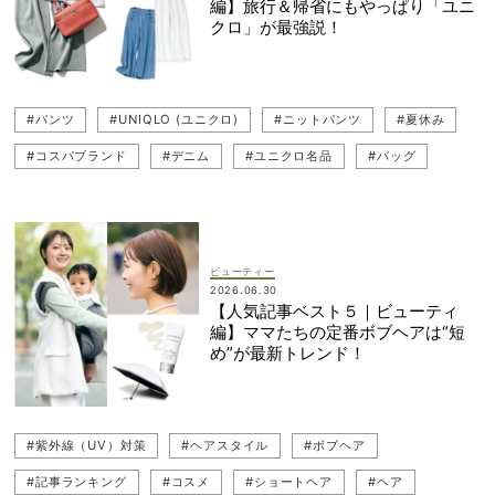
編】旅行＆帰省にもやっぱり「ユニ
クロ」が最強説！
#パンツ
#UNIQLO (ユニクロ)
#ニットパンツ
#夏休み
#コスパブランド
#デニム
#ユニクロ名品
#バッグ
#記事ランキング
#UNIQLO（ユニクロ）
#機能性アイテム
#旅行
#帰省
#トートバッグ
#家族旅行
#ボストンバッグ
#マザーズバッグ
ビューティー
2026.06.30
【人気記事ベスト５｜ビューティ
編】ママたちの定番ボブヘアは“短
め”が最新トレンド！
#紫外線（UV）対策
#ヘアスタイル
#ボブヘア
#記事ランキング
#コスメ
#ショートヘア
#ヘア