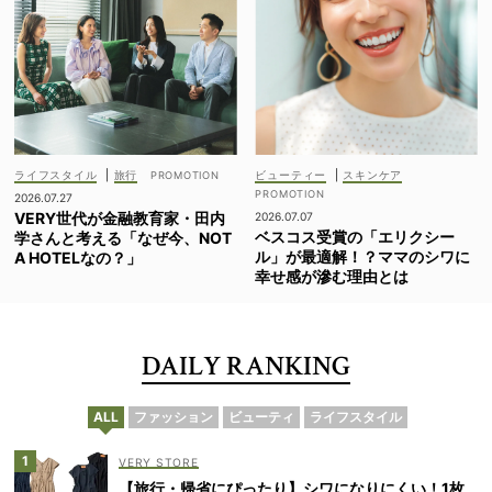
ライフスタイル
|
旅行
ビューティー
|
スキンケア
2026.07.27
VERY世代が金融教育家・田内
2026.07.07
ベスコス受賞の「エリクシー
学さんと考える「なぜ今、NOT
ル」が最適解！？ママのシワに
A HOTELなの？」
幸せ感が滲む理由とは
DAILY RANKING
ALL
ファッション
ビューティ
ライフスタイル
VERY STORE
【旅行・帰省にぴったり】シワになりにくい！1枚