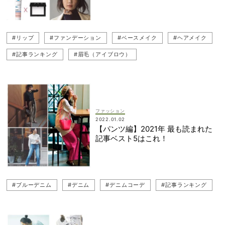
#リップ
#ファンデーション
#ベースメイク
#ヘアメイク
#記事ランキング
#眉毛（アイブロウ）
ファッション
2022.01.02
【パンツ編】2021年 最も読まれた
記事ベスト5はこれ！
#ブルーデニム
#デニム
#デニムコーデ
#記事ランキング