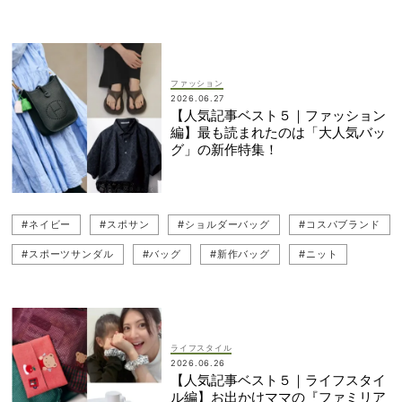
#日傘
#日焼け止め
#VERYベストコスメ大賞
ファッション
2026.06.27
【人気記事ベスト５｜ファッション
編】最も読まれたのは「大人気バッ
グ」の新作特集！
#ネイビー
#スポサン
#ショルダーバッグ
#コスパブランド
#スポーツサンダル
#バッグ
#新作バッグ
#ニット
#記事ランキング
#シャツ
#ブランドバッグ
#Longchamp（ロンシャン）
#サンダル
ライフスタイル
2026.06.26
【人気記事ベスト５｜ライフスタイ
ル編】お出かけママの『ファミリア