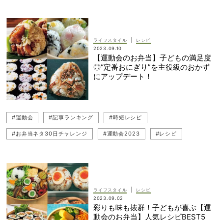
#ユニクロ名品
|
ライフスタイル
レシピ
2023.09.10
【運動会のお弁当】子どもの満足度
◎“定番おにぎり”を主役級のおかず
にアップデート！
#運動会
#記事ランキング
#時短レシピ
#お弁当ネタ30日チャレンジ
#運動会2023
#レシピ
#おにぎり
#お弁当
|
ライフスタイル
レシピ
2023.09.02
彩りも味も抜群！子どもが喜ぶ【運
動会のお弁当】人気レシピBEST5