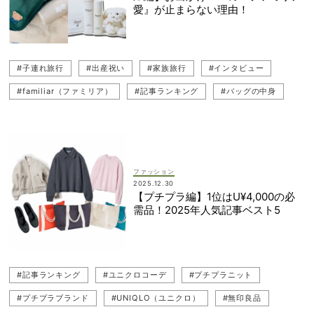
愛』が止まらない理由！
#子連れ旅行
#出産祝い
#家族旅行
#インタビュー
#familiar（ファミリア）
#記事ランキング
#バッグの中身
#子連れバッグの中身
#子育て
#育児悩み
#ベビーグッズ
#育児
#佐藤ありさ
#ギフト（プレゼント）
#ハワイ旅行
#海外旅行
ファッション
2025.12.30
【プチプラ編】1位はU¥4,000の必
需品！2025年人気記事ベスト5
#記事ランキング
#ユニクロコーデ
#プチプラニット
#プチプラブランド
#UNIQLO（ユニクロ）
#無印良品