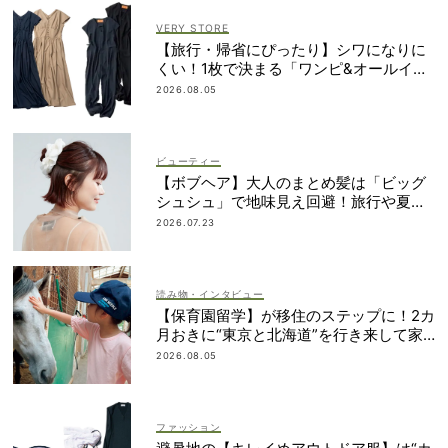
VERY STORE
【旅行・帰省にぴったり】シワになりに
くい！1枚で決まる「ワンピ&オールイン
ワン」2選
2026.08.05
ビューティー
【ボブヘア】大人のまとめ髪は「ビッグ
シュシュ」で地味見え回避！旅行や夏祭
りにも
2026.07.23
読み物・インタビュー
【保育園留学】が移住のステップに！2カ
月おきに“東京と北海道”を行き来して家
族で決断
2026.08.05
ファッション