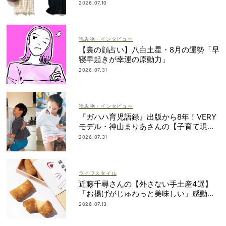
たのは？
2026.07.10
読み物・インタビュー
【裏の顔占い】八白土星・8月の運勢「早
寝早起きが幸運の原動力」
2026.07.31
読み物・インタビュー
『ガハハ育児語録』出版から8年！VERY
モデル・神山まりあさんの【子育て現在
地】
2026.07.31
ライフスタイル
近藤千尋さんの【外さない手土産4選】
「お揚げがじゅわっと美味しい」感動も
のの逸品とは？
2026.07.13