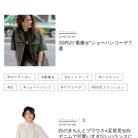
#30代ファッション
#白コーデ
#TSURU by Mariko Oikawa（ツル バイ マリコ オイカワ）
#ENFOLD（エンフォルド）
ファッション
2019.07.18
30代の“着痩せ”ショーパンコーデ７
選
#カーディガン
#着痩せ
#セットアップ
#ジャケット
#白
#ショートパンツ
#ママコーデ
#30代ファッション
#ベージュ
#シャツ
|
ファッション
靴
2019.07.06
白のきちんとブラウス×足首見せ白
デニムで可愛いすぎないバランスに