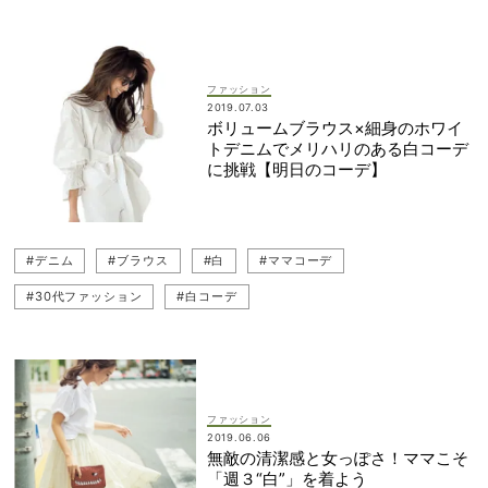
#スニーカーコーデ
ファッション
2019.07.03
ボリュームブラウス×細身のホワイ
トデニムでメリハリのある白コーデ
に挑戦【明日のコーデ】
#デニム
#ブラウス
#白
#ママコーデ
#30代ファッション
#白コーデ
ファッション
2019.06.06
無敵の清潔感と女っぽさ！ママこそ
「週３“白”」を着よう