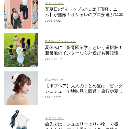
ファッション
真夏日の“甘トップス”には【薄軽デニ
ム】が無敵！オシャレのプロが選ぶ14本
2026.07.12
読み物・インタビュー
夏休みに「保育園留学」という選択肢！
避暑地のインターなら外遊びも英語環境
もいいとこ取り
2026.08.07
ビューティー
【ボブヘア】大人のまとめ髪は「ビッグ
シュシュ」で地味見え回避！旅行や夏祭
りにも
2026.07.23
ファッション
旅先では「ジュエリーより小物」で盛