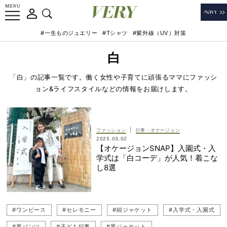
#一生ものジュエリー
#Tシャツ
#紫外線（UV）対策
白
「白」の記事一覧です。働く女性や子育てに頑張るママにファッシ
ョン&ライフスタイルなどの情報をお届けします。
|
ファッション
行事・オケージョン
2025.03.02
【オケージョンSNAP】入園式・入
学式は「白コーデ」が人気！着こな
し8選
#ワンピース
#セレモニー
#紺ジャケット
#入学式・入園式
#黒パンツ
#子ども行事
#黒ジャケット