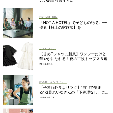
この記事もおすすめ
「NOT A HOTEL」で子どもの記憶に一生
残る【極上の家族旅】を
ファッション
【甘めTシャツに新風】ワンツーだけど
華やかになれる！夏の主役トップス６選
2026.07.18
読み物・インタビュー
【子連れ外食よりラク】“自宅で集ま
る”浅見れいなさんの「下処理なし」ご飯
と愛用品
2026.07.29