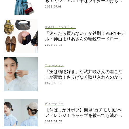
る！カジュアル上手なライターの持ち物
リスト
2026.07.08
読み物・インタビュー
「迷ったら買わない」が鉄則！VERYモデ
ル・神山まりあさんの精鋭ワードローブ1
2選
2026.08.04
ファッション
「実は柄物好き」な武井咲さんの着こな
しが素敵！さりげなく取り入れるのが気
分
2026.08.06
ビューティー
【伸ばしかけボブ】簡単“カチモリ風”ヘ
アアレンジ！キャップを被っても潰れな
い
2026.08.07