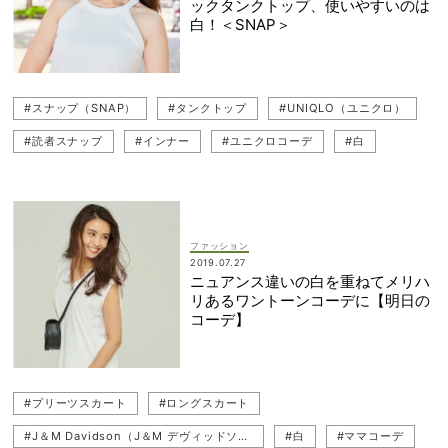
ックタンクトップ、使いやすいのは
白！＜SNAP＞
#スナップ（SNAP）
#タンクトップ
#UNIQLO（ユニクロ）
#読者スナップ
#インナー
#ユニクロコーデ
#白
#アメスリ
#白コーデ
#レイヤード
#レイヤードスタイル
#スカートコーデ
#ユニクロ名品
#関西
#関西読者
ファッション
2019.07.27
ニュアンス違いの白を重ねてメリハ
リあるワントーンコーデに【明日の
コーデ】
#プリーツスカート
#ロングスカート
#J＆M Davidson（J＆M デヴィッドソン）
#白
#ママコーデ