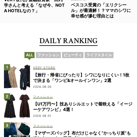
ベスコス受賞の「エリクシー
学さんと考える「なぜ今、NOT
ル」が最適解！？ママのシワに
A HOTELなの？」
幸せ感が滲む理由とは
DAILY RANKING
ALL
ファッション
ビューティ
ライフスタイル
VERY STORE
【旅行・帰省にぴったり】シワになりにくい！1枚
で決まる「ワンピ&オールインワン」2選
2026.08.05
ファッション
【U1万円〜】技ありシルエットで着映える「イージ
ーケアワンピ」4選！
2026.08.01
ファッション
【マザーズバッグ】布だけじゃなく“かっちり派”も