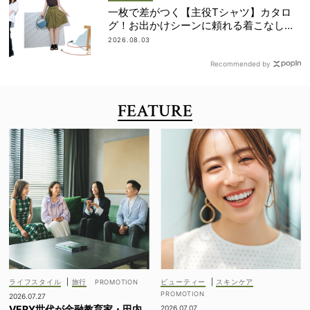
一枚で差がつく【主役Tシャツ】カタロ
グ！お出かけシーンに頼れる着こなし実
例も
2026.08.03
Recommended by
FEATURE
ライフスタイル
|
旅行
ビューティー
|
スキンケア
2026.07.27
VERY世代が金融教育家・田内
2026.07.07