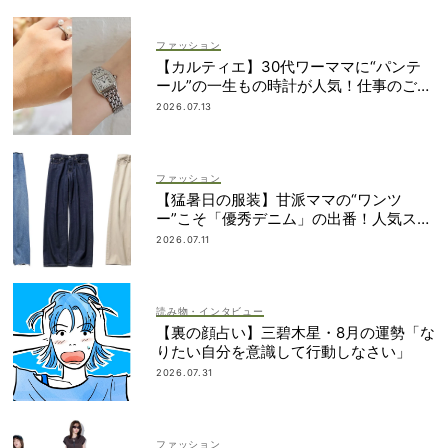
ファッション
【カルティエ】30代ワーママに“パンテ
ール”の一生もの時計が人気！仕事のご褒
美＆節目買いに
2026.07.13
ファッション
【猛暑日の服装】甘派ママの“ワンツ
ー”こそ「優秀デニム」の出番！人気スタ
イリストが厳選
2026.07.11
読み物・インタビュー
【裏の顔占い】三碧木星・8月の運勢「な
りたい自分を意識して行動しなさい」
2026.07.31
ファッション