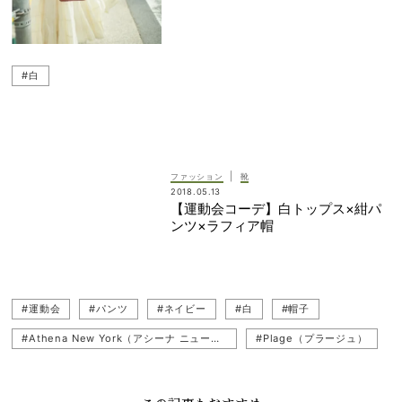
#白
|
ファッション
靴
2018.05.13
【運動会コーデ】白トップス×紺パ
ンツ×ラフィア帽
#運動会
#パンツ
#ネイビー
#白
#帽子
#Athena New York（アシーナ ニューヨーク）
#Plage（プラージュ）
#スニーカー
#明日のコーデ
#LACOSTE（ラコステ）