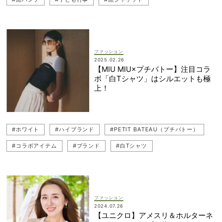
#セットアップコーデ
#学校行事
#行事
#母行事
#セレモニー服
#セットアップ
#名古屋
#ハレの日
#ジャケット
#オールホワイト
#ノーカラージャケット
ファッション
2025.02.26
#黒ワンピース
#白
#学校行事メイク
#母行事コーデ
【MIU MIU×プチバトー】注目コラ
ボ「白Tシャツ」はシルエットも極
#ブランド名品
#白コーデ
#入学式
#入学準備
上！
#スナップ（SNAP）
#名古屋読者
#ホワイト
#甘黒ワンピース
#卒入園・卒入学
#読者スナップ
#ホワイト
#ハイブランド
#PETIT BATEAU（プチバトー）
#ハイブランド
#黒パンツコーデ
#名品
#園行事
#コラボアイテム
#ブランド
#白Tシャツ
#ワンピースコーデ
#入学
#ジャケットコーデ
#MIU MIU（ミュウミュウ）
#白
#卒業式・卒園式
ファッション
2024.07.26
【ユニクロ】アメスリ＆ホルターネ