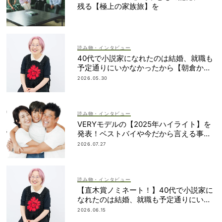
残る【極上の家族旅】を
読み物・インタビュー
40代で小説家になれたのは結婚、就職も
予定通りにいかなかったから【朝倉かす
みさん】
2026.05.30
読み物・インタビュー
VERYモデルの【2025年ハイライト】を
発表！ベストバイや今だから言える事件
簿も大公開
2026.07.27
読み物・インタビュー
【直木賞ノミネート！】40代で小説家に
なれたのは結婚、就職も予定通りにいか
なかったから｜朝倉かすみさん
2026.06.15