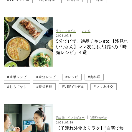
#ママ友社交
#ママ友
#簡単料理
#パーティー料理
|
ライフスタイル
レシピ
2026.07.31
5分でピザ、絶品チキンetc.【浅見れ
いなさん】ママ友にも大好評の「時
短レシピ」４選
#簡単レシピ
#時短レシピ
#レシピ
#肉料理
#おもてなし
#時短料理
#VERYモデル
#ママ友社交
#浅見れいな
#料理
#ママ友
|
読み物・インタビュー
VERYモデル
2026.07.29
【子連れ外食よりラク】“自宅で集