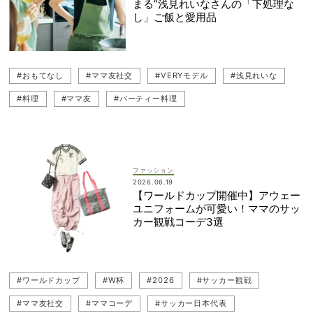
まる”浅見れいなさんの「下処理な
し」ご飯と愛用品
#おもてなし
#ママ友社交
#VERYモデル
#浅見れいな
#料理
#ママ友
#パーティー料理
ファッション
2026.06.19
【ワールドカップ開催中】アウェー
ユニフォームが可愛い！ママのサッ
カー観戦コーデ3選
#ワールドカップ
#W杯
#2026
#サッカー観戦
#ママ友社交
#ママコーデ
#サッカー日本代表