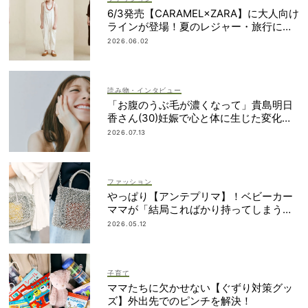
6/3発売【CARAMEL×ZARA】に大人向け
ラインが登場！夏のレジャー・旅行にも
おすすめ
2026.06.02
読み物・インタビュー
「お腹のうぶ毛が濃くなって」貴島明日
香さん(30)妊娠で心と体に生じた変化も
「愛しいです」
2026.07.13
ファッション
やっぱり【アンテプリマ】！ベビーカー
ママが「結局こればかり持ってしまう」
納得の理由
2026.05.12
子育て
ママたちに欠かせない【ぐずり対策グッ
ズ】外出先でのピンチを解決！