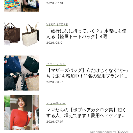
2026.07.31
VERY STORE
「旅行になに持っていく？」水際にも使
える【軽量トートバッグ】4選
2026.08.01
ファッション
【マザーズバッグ】布だけじゃなく“かっ
ちり派”も増加中！11名の愛用ブランド
は？
2026.08.01
ビューティー
ママたちの【ボブヘアカタログ集】短く
する人、増えてます！愛用ヘアケアまで
全部見せ
2026.07.07
Recommended by