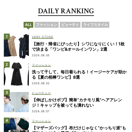
DAILY RANKING
ALL
ファッション
ビューティ
ライフスタイル
VERY STORE
【旅行・帰省にぴったり】シワになりにくい！1枚
で決まる「ワンピ&オールインワン」2選
2026.08.05
ファッション
洗って干して、毎日着られる！イージーケアが助か
る【夏の相棒ワンピ】8選
2026.08.02
ビューティー
【伸ばしかけボブ】簡単“カチモリ風”ヘアアレン
ジ！キャップを被っても潰れない
2026.08.07
ファッション
【マザーズバッグ】布だけじゃなく“かっちり派”も