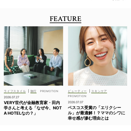
FEATURE
ライフスタイル
|
旅行
ビューティー
|
スキンケア
2026.07.27
VERY世代が金融教育家・田内
2026.07.07
ベスコス受賞の「エリクシー
学さんと考える「なぜ今、NOT
ル」が最適解！？ママのシワに
A HOTELなの？」
幸せ感が滲む理由とは