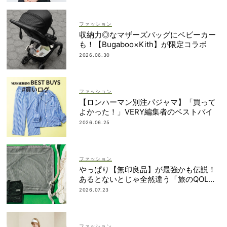
ファッション
収納力◎なマザーズバッグにベビーカー
も！【Bugaboo×Kith】が限定コラボ
2026.06.30
ファッション
【ロンハーマン別注パジャマ】「買って
よかった！」VERY編集者のベストバイ
2026.06.25
ファッション
やっぱり【無印良品】が最強かも伝説！
あるとないとじゃ全然違う「旅のQOL爆
上げアイテム」
2026.07.23
ファッション