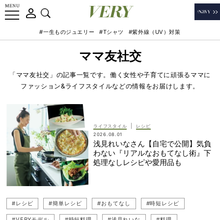
#一生ものジュエリー
#Tシャツ
#紫外線（UV）対策
ママ友社交
「ママ友社交」の記事一覧です。働く女性や子育てに頑張るママに
ファッション&ライフスタイルなどの情報をお届けします。
|
ライフスタイル
レシピ
2026.08.01
浅見れいなさん【自宅で公開】気負
わない『リアルなおもてなし術』下
処理なしレシピや愛用品も
#レシピ
#簡単レシピ
#おもてなし
#時短レシピ
#VERYモデル
#時短料理
#浅見れいな
#料理