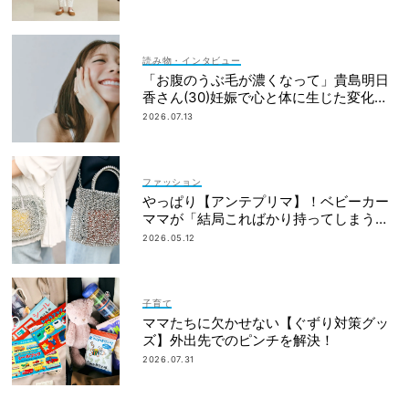
読み物・インタビュー
「お腹のうぶ毛が濃くなって」貴島明日
香さん(30)妊娠で心と体に生じた変化も
「愛しいです」
2026.07.13
ファッション
やっぱり【アンテプリマ】！ベビーカー
ママが「結局こればかり持ってしまう」
納得の理由
2026.05.12
子育て
ママたちに欠かせない【ぐずり対策グッ
ズ】外出先でのピンチを解決！
2026.07.31