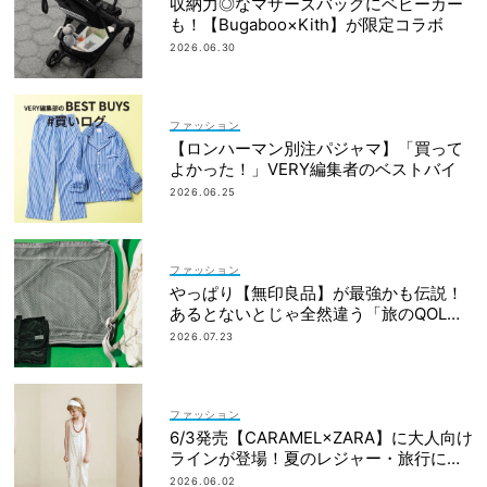
収納力◎なマザーズバッグにベビーカー
も！【Bugaboo×Kith】が限定コラボ
2026.06.30
ファッション
【ロンハーマン別注パジャマ】「買って
よかった！」VERY編集者のベストバイ
2026.06.25
ファッション
やっぱり【無印良品】が最強かも伝説！
あるとないとじゃ全然違う「旅のQOL爆
上げアイテム」
2026.07.23
ファッション
6/3発売【CARAMEL×ZARA】に大人向け
ラインが登場！夏のレジャー・旅行にも
おすすめ
2026.06.02