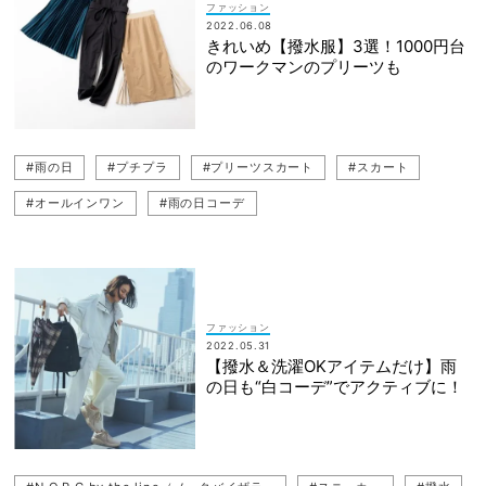
ファッション
2022.06.08
きれいめ【撥水服】3選！1000円台
のワークマンのプリーツも
#雨の日
#プチプラ
#プリーツスカート
#スカート
#オールインワン
#雨の日コーデ
#N.O.R.C by the line（ノークバイザライン）
#撥水コーデ
ファッション
2022.05.31
【撥水＆洗濯OKアイテムだけ】雨
の日も“白コーデ”でアクティブに！