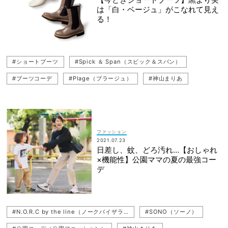
は「白・ベージュ」がこなれて見え
る！
#ショートブーツ
#Spick ＆ Span（スピック＆スパン）
#ブーツコーデ
#Plage（プラージュ）
#神山まりあ
#ブーツ
#N.O.R.C by the line（ノークバイザライン）
#INSCRIRE（アンスクリア）
#ショートブーツコーデ
#JANE SMITH（ジェーン スミス）
#ブラウン
#ベージュ
ファッション
2021.07.23
#GALERIE VIE（ギャルリー・ヴィー）
日差し、蚊、どろ汚れ…【おしゃれ
×機能性】公園ママの夏の最強コー
デ
#N.O.R.C by the line（ノークバイザライン）
#SONO（ソーノ）