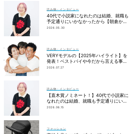
読み物・インタビュー
40代で小説家になれたのは結婚、就職も
予定通りにいかなかったから【朝倉かす
みさん】
2026.05.30
読み物・インタビュー
VERYモデルの【2025年ハイライト】を
発表！ベストバイや今だから言える事件
簿も大公開
2026.07.27
読み物・インタビュー
【直木賞ノミネート！】40代で小説家に
なれたのは結婚、就職も予定通りにいか
なかったから｜朝倉かすみさん
2026.06.15
ファッション