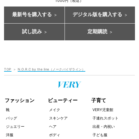
1000円（税込）
最新号を購入する
デジタル版を購入する
試し読み
定期購読
TOP
N.O.R.C by the line（ノークバイザライン）
ファッション
ビューティー
子育て
靴
メイク
VERY児童館
バッグ
スキンケア
子連れスポット
ジュエリー
ヘア
出産・内祝い
洋服
ボディ
子ども服