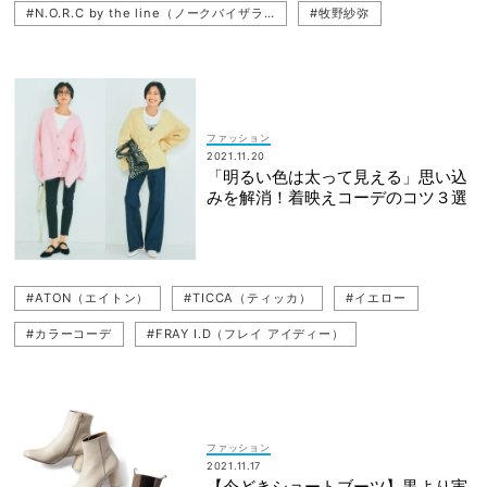
#N.O.R.C by the line（ノークバイザライン）
#牧野紗弥
#nano・universe（ナノ・ユニバース）
ファッション
2021.11.20
「明るい色は太って見える」思い込
みを解消！着映えコーデのコツ３選
#ATON（エイトン）
#TICCA（ティッカ）
#イエロー
#カラーコーデ
#FRAY I.D（フレイ アイディー）
#THIRD MAGAZINE（サードマガジン）
#デニム
#N.O.R.C by the line（ノークバイザライン）
#神山まりあ
#N.O.R.C（ノーク）
#Ron Herman（ロンハーマン）
ファッション
2021.11.17
#カーディガン
【今どきショートブーツ】黒より実