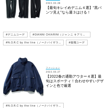
2022.03.28
【最旬キレイめデニム４選】“黒パ
ンツ見え”なら週３はける！
#デニムコーデ
#GIANNI CHIARINI（ジャンニ キアリーニ）
#N.O.R.C by the line（ノークバイザライン）
#復職コーデ
#デニム
#Ron Herman（ロンハーマン）
#竹内友梨
#MARIHA（マリハ）
#BEAMS（ビームス）
#PELLICO（ペリーコ）
ファッション
2022.03.27
【2022春の通勤アウター４選】最
旬はスポーティ！合わせやすいデザ
インと色で厳選
#N.O.R.C by the line（ノークバイザライン）