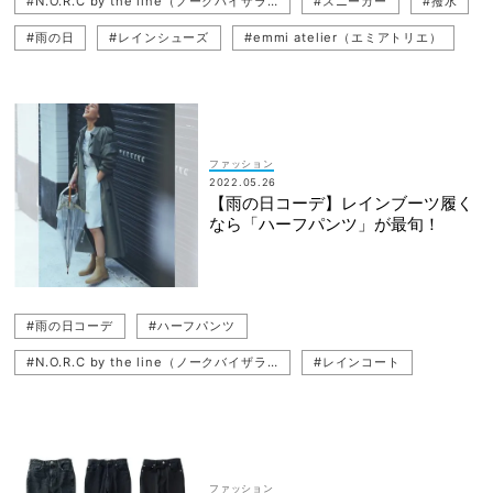
#N.O.R.C by the line（ノークバイザライン）
#スニーカー
#撥水
#雨の日
#レインシューズ
#emmi atelier（エミアトリエ）
#スポーティ
#雨の日コーデ
#Chaos（カオス）
#ニットパンツ
#MACKINTOSH（マッキントッシュ）
ファッション
2022.05.26
【雨の日コーデ】レインブーツ履く
なら「ハーフパンツ」が最旬！
#雨の日コーデ
#ハーフパンツ
#N.O.R.C by the line（ノークバイザライン）
#レインコート
#撥水
#レインブーツ
#雨の日
#レインシューズ
ファッション