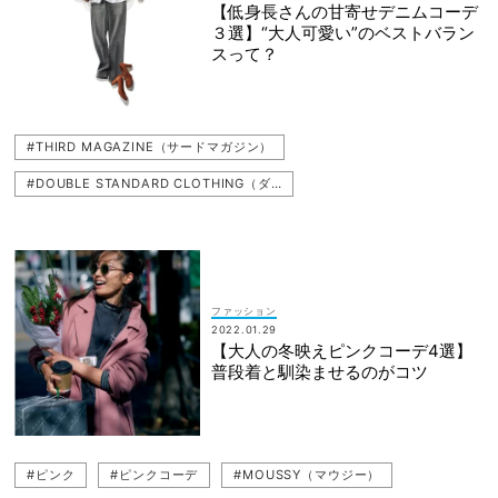
#styling/（スタイリング）
#ebure（エブール）
【低身長さんの甘寄せデニムコーデ
３選】“大人可愛い”のベストバラン
スって？
#THIRD MAGAZINE（サードマガジン）
#DOUBLE STANDARD CLOTHING（ダブルスタンダードクロージング）
#EYEVAN（アイヴァン）
#グレーコーデ
#デニム
#N.O.R.C by the line（ノークバイザライン）
#グレー
#低身長（Sサイズ）
#TSURU by Mariko Oikawa（ツル バイ マリコ オイカワ）
ファッション
#EDWIN（エドウイン）
#PELLICO（ペリーコ）
2022.01.29
【大人の冬映えピンクコーデ4選】
#ABISTE（アビステ）
#近藤千尋
#デニムコーデ
普段着と馴染ませるのがコツ
#ピンク
#ピンクコーデ
#MOUSSY（マウジー）