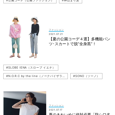
#公園コーデ（公園ファッション）
#神山まりあ
#UN3D.（アンスリード）
#nano・universe（ナノ・ユニバース）
#ママファッション
#SLOBE IENA（スローブ イエナ）
ファッション
2021.07.21
【夏の公園コーデ４選】多機能パン
ツ･スカートで脱“全身黒”！
#SLOBE IENA（スローブ イエナ）
#N.O.R.C by the line（ノークバイザライン）
#SONO（ソーノ）
#公園コーデ（公園ファッション）
#神山まりあ
#nano・universe（ナノ・ユニバース）
ファッション
2021.07.17
夏のきれいめに絶対必要「防シワ名