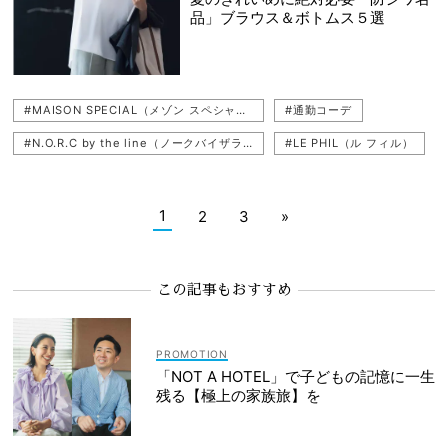
品」ブラウス＆ボトムス５選
#MAISON SPECIAL（メゾン スペシャル）
#通勤コーデ
#N.O.R.C by the line（ノークバイザライン）
#LE PHIL（ル フィル）
#CELFORD（セルフォード）
#uncrave（アンクレイヴ）
#笹川友里
1
2
3
»
この記事もおすすめ
「NOT A HOTEL」で子どもの記憶に一生
残る【極上の家族旅】を