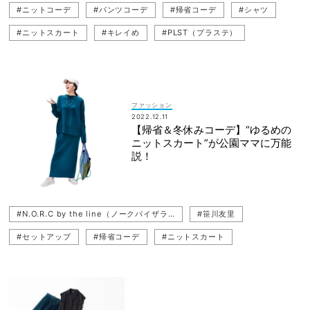
#ニットコーデ
#パンツコーデ
#帰省コーデ
#シャツ
#ニットスカート
#キレイめ
#PLST（プラステ）
#N.O.R.C by the line（ノークバイザライン）
#Mila Owen（ミラ オーウェン）
#LOEFF（ロエフ）
#年末年始
#BANANA REPUBLIC（バナナ・リパブリック）
ファッション
2022.12.11
#セットアップ
#パーカコーデ
#スカート
#笹川友里
【帰省＆冬休みコーデ】“ゆるめの
ニットスカート”が公園ママに万能
#ネイビーコーデ
#styling/（スタイリング）
説！
#N.O.R.C by the line（ノークバイザライン）
#笹川友里
#セットアップ
#帰省コーデ
#ニットスカート