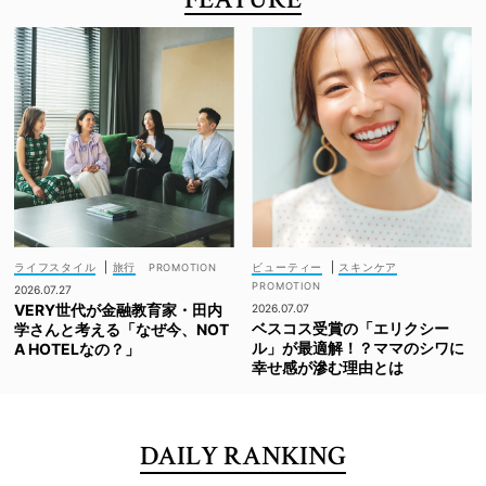
ライフスタイル
|
旅行
ビューティー
|
スキンケア
2026.07.27
VERY世代が金融教育家・田内
2026.07.07
ベスコス受賞の「エリクシー
学さんと考える「なぜ今、NOT
ル」が最適解！？ママのシワに
A HOTELなの？」
幸せ感が滲む理由とは
DAILY RANKING