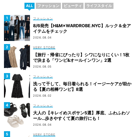
ALL
ファッション
ビューティ
ライフスタイル
ファッション
8/6発売【H&M×WARDROBE.NYC】ルック＆全ア
イテムをチェック
2026.08.04
VERY STORE
【旅行・帰省にぴったり】シワになりにくい！1枚
で決まる「ワンピ&オールインワン」2選
2026.08.05
ファッション
洗って干して、毎日着られる！イージーケアが助か
る【夏の相棒ワンピ】8選
2026.08.02
ファッション
大人の【キレイめスポサン5選】厚底、ふわふわソ
ール…歩きやすくて夏の旅行にも！
2026.08.04
VERY STORE