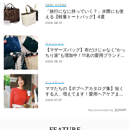
VERY STORE
「旅行になに持っていく？」水際にも使
える【軽量トートバッグ】4選
2026.08.01
ファッション
【マザーズバッグ】布だけじゃなく“かっ
ちり派”も増加中！11名の愛用ブランド
は？
2026.08.01
ビューティー
ママたちの【ボブヘアカタログ集】短く
する人、増えてます！愛用ヘアケアまで
全部見せ
2026.07.07
Recommended by
FEATURE