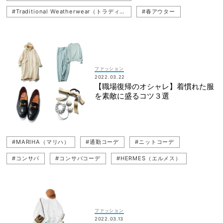
#Traditional Weatherwear（トラディショナル ウェザーウェア）
#春アウター
#シャカアウター
#復職コーデ
#竹内友梨
#アウター
#シャカシャカ
#IÉNA（イエナ）
ファッション
2022.03.22
【職場復帰のオシャレ】着慣れた服
を素敵に盛るコツ３選
#MARIHA（マリハ）
#通勤コーデ
#ニットコーデ
#コンサバ
#コンサバコーデ
#HERMES（エルメス）
#スタイリスト
#N.O.R.C by the line（ノークバイザライン）
#復職（職場復帰）
#申真衣（シンマイ）
#ニット
#お仕事ママ（ワーママ）
#J＆M Davidson（J＆M デヴィッドソン）
ファッション
2022.03.13