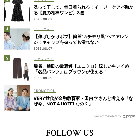
洗って干して、毎日着られる！イージーケアが助か
る【夏の相棒ワンピ】8選
2026.08.02
ビューティー
【伸ばしかけボブ】簡単“カチモリ風”ヘアアレン
ジ！キャップを被っても潰れない
2026.08.07
ファッション
帰省、通勤の最適解【ユニクロ】涼しいキレイめ
「名品パンツ」はブラウンが使える！
2026.08.01
VERY世代が金融教育家・田内 学さんと考える「な
ぜ今、NOT A HOTELなの？」
Recommended by
FOLLOW US