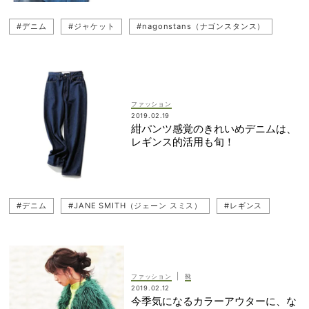
#デニム
#ジャケット
#nagonstans（ナゴンスタンス）
ファッション
2019.02.19
紺パンツ感覚のきれいめデニムは、
レギンス的活用も旬！
#デニム
#JANE SMITH（ジェーン スミス）
#レギンス
|
ファッション
靴
2019.02.12
今季気になるカラーアウターに、な