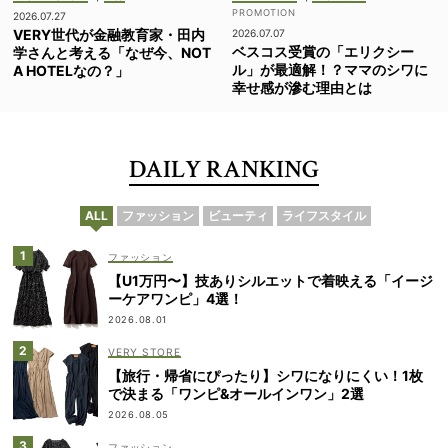
2026.07.27
VERY世代が金融教育家・田内
2026.07.07
ベスコス受賞の「エリクシー
学さんと考える「なぜ今、NOT
ル」が最適解！？ママのシワに
A HOTELなの？」
幸せ感が滲む理由とは
DAILY RANKING
ALL
ファッション
ビューティ
ライフスタイル
ファッション
【U1万円〜】技ありシルエットで着映える「イージ
ーケアワンピ」4選！
2026.08.01
VERY STORE
【旅行・帰省にぴったり】シワになりにくい！1枚
で決まる「ワンピ&オールインワン」2選
2026.08.05
ファッション