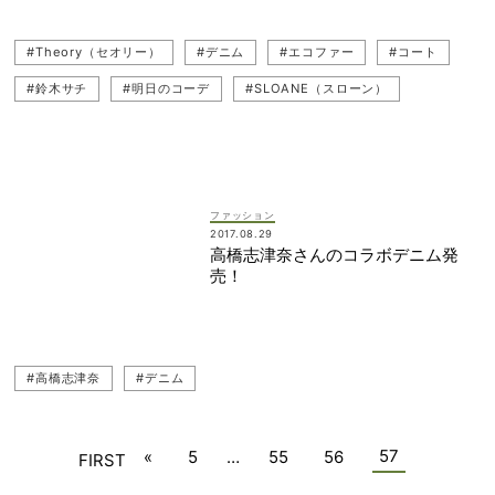
#Theory（セオリー）
#デニム
#エコファー
#コート
#鈴木サチ
#明日のコーデ
#SLOANE（スローン）
#ジレ（ベスト）
ファッション
2017.08.29
高橋志津奈さんのコラボデニム発
売！
#高橋志津奈
#デニム
57
«
5
…
55
56
FIRST