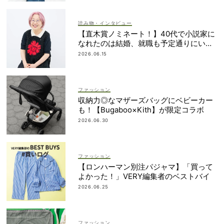
読み物・インタビュー
【直木賞ノミネート！】40代で小説家に
なれたのは結婚、就職も予定通りにいか
なかったから｜朝倉かすみさん
2026.06.15
ファッション
収納力◎なマザーズバッグにベビーカー
も！【Bugaboo×Kith】が限定コラボ
2026.06.30
ファッション
【ロンハーマン別注パジャマ】「買って
よかった！」VERY編集者のベストバイ
2026.06.25
ファッション