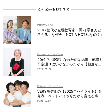
この記事もおすすめ
VERY世代が金融教育家・田内 学さんと
考える「なぜ今、NOT A HOTELなの？」
読み物・インタビュー
40代で小説家になれたのは結婚、就職も
予定通りにいかなかったから【朝倉かす
みさん】
2026.05.30
読み物・インタビュー
VERYモデルの【2025年ハイライト】を
発表！ベストバイや今だから言える事件
簿も大公開
2026.07.27