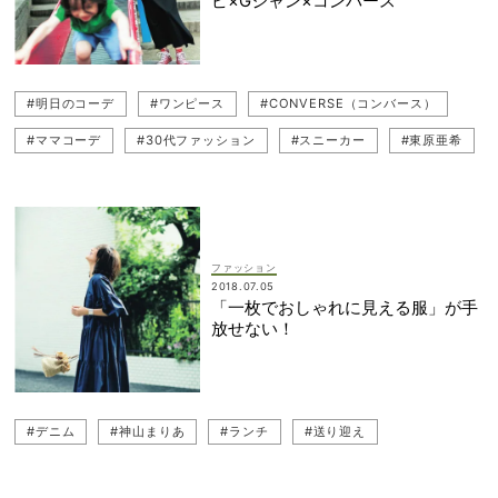
ピ×Gジャン×コンバース
#明日のコーデ
#ワンピース
#CONVERSE（コンバース）
#ママコーデ
#30代ファッション
#スニーカー
#東原亜希
#公園コーデ（公園ファッション）
#デニム
#リゾート
#キャップ
ファッション
2018.07.05
「一枚でおしゃれに見える服」が手
放せない！
#デニム
#神山まりあ
#ランチ
#送り迎え