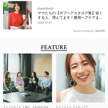
ビューティー
ママたちの【ボブヘアカタログ集】短く
する人、増えてます！愛用ヘアケアまで
全部見せ
2026.07.07
Recommended by
FEATURE
ライフスタイル
|
旅行
ビューティー
|
スキンケア