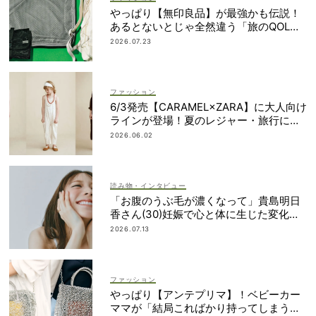
やっぱり【無印良品】が最強かも伝説！
あるとないとじゃ全然違う「旅のQOL爆
上げアイテム」
2026.07.23
ファッション
6/3発売【CARAMEL×ZARA】に大人向け
ラインが登場！夏のレジャー・旅行にも
おすすめ
2026.06.02
読み物・インタビュー
「お腹のうぶ毛が濃くなって」貴島明日
香さん(30)妊娠で心と体に生じた変化も
「愛しいです」
2026.07.13
ファッション
やっぱり【アンテプリマ】！ベビーカー
ママが「結局こればかり持ってしまう」