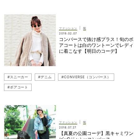
|
ファッション
靴
2019.02.07
コンバースで抜け感プラス！旬のボ
アコートは白のワントーンでレディ
に着こなす【明日のコーデ】
#スニーカー
#デニム
#CONVERSE（コンバース）
#ボアコート
|
ファッション
靴
2018.07.27
【真夏の公園コーデ】黒キャミワン