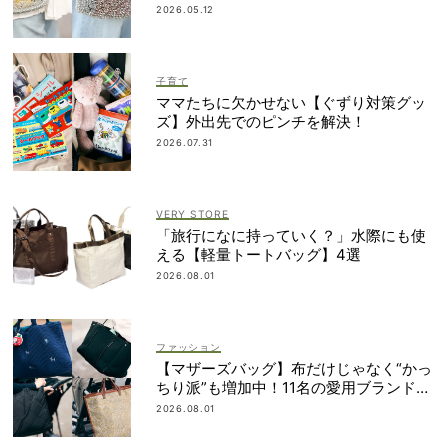
納得の理由
2026.05.12
子育て
ママたちに欠かせない【ぐずり対策グッ
ズ】外出先でのピンチを解決！
2026.07.31
VERY STORE
「旅行になに持っていく？」水際にも使
える【軽量トートバッグ】4選
2026.08.01
ファッション
【マザーズバッグ】布だけじゃなく“かっ
ちり派”も増加中！11名の愛用ブランド
は？
2026.08.01