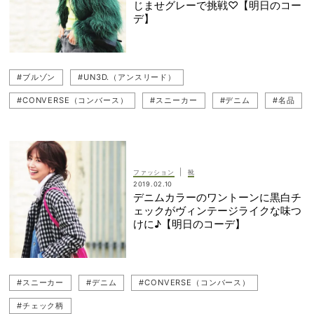
じませグレーで挑戦♡【明日のコー
デ】
#ブルゾン
#UN3D.（アンスリード）
#CONVERSE（コンバース）
#スニーカー
#デニム
#名品
|
ファッション
靴
2019.02.10
デニムカラーのワントーンに黒白チ
ェックがヴィンテージライクな味つ
けに♪【明日のコーデ】
#スニーカー
#デニム
#CONVERSE（コンバース）
#チェック柄