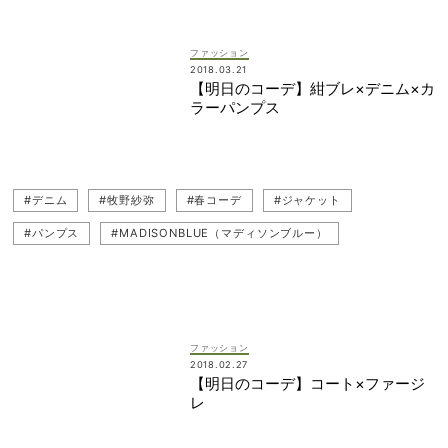
ファッション
2018.03.21
【明日のコーデ】紺ブレ×デニム×カ
ラーパンプス
#デニム
#牧野紗弥
#春コーデ
#ジャケット
#パンプス
#MADISONBLUE（マディソンブルー）
#PELLICO（ペリーコ）
#紺ジャケット
ファッション
2018.02.27
【明日のコーデ】コート×ファージ
レ