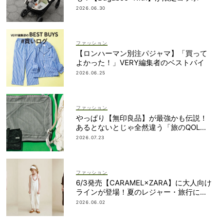
2026.06.30
ファッション
【ロンハーマン別注パジャマ】「買って
よかった！」VERY編集者のベストバイ
2026.06.25
ファッション
やっぱり【無印良品】が最強かも伝説！
あるとないとじゃ全然違う「旅のQOL爆
上げアイテム」
2026.07.23
ファッション
6/3発売【CARAMEL×ZARA】に大人向け
ラインが登場！夏のレジャー・旅行にも
おすすめ
2026.06.02