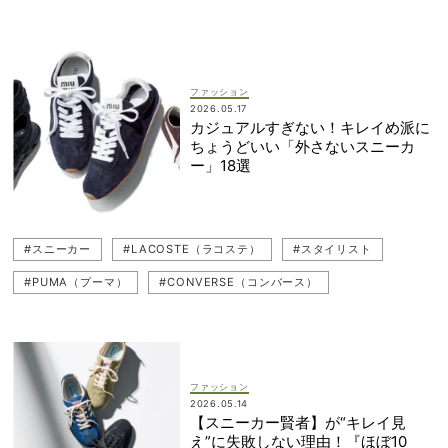
#adidas（アディダス）
#VANS（バンズ）
#Onitsuka Tiger（オニツカタイガー）
#スニーカー
#スタイリスト
ファッション
2026.05.17
カジュアルすぎない！キレイめ派に
ちょうどいい「外さないスニーカ
ー」18選
#スニーカー
#LACOSTE（ラコステ）
#スタイリスト
#PUMA（プーマ）
#CONVERSE（コンバース）
#MIU MIU（ミュウミュウ）
#New Balance（ニューバランス）
#adidas（アディダス）
#VANS（バンズ）
#Onitsuka Tiger（オニツカタイガー）
ファッション
2026.05.14
【スニーカー賢者】が“キレイ見
え”に失敗しない理由！『ほぼ10