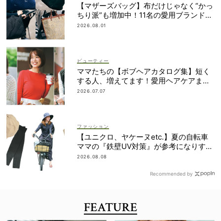
【マザーズバッグ】布だけじゃなく“かっ
ちり派”も増加中！11名の愛用ブランド
は？
2026.08.01
ビューティー
ママたちの【ボブヘアカタログ集】短く
する人、増えてます！愛用ヘアケアまで
全部見せ
2026.07.07
ファッション
【ユニクロ、ヤケーヌetc.】夏の自転車
ママの『鉄壁UV対策』が参考になりすぎ
る！
2026.08.08
Recommended by
FEATURE