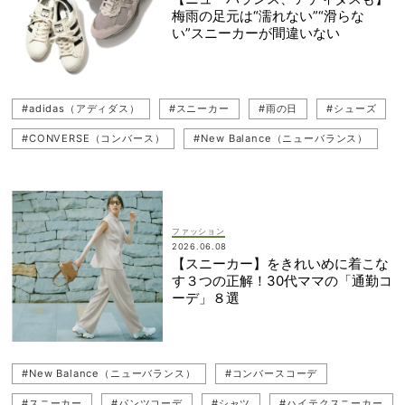
梅雨の足元は“濡れない”“滑らな
#レインブーツ
#Ferragamo（フェラガモ）
い”スニーカーが間違いない
#ぺたんこ（フラットシューズ）
#ローファー
#AIGLE（エーグル）
#CONVERSE（コンバース）
#adidas（アディダス）
#スニーカー
#雨の日
#シューズ
#CONVERSE（コンバース）
#New Balance（ニューバランス）
ファッション
2026.06.08
【スニーカー】をきれいめに着こな
す３つの正解！30代ママの「通勤コ
ーデ」８選
#New Balance（ニューバランス）
#コンバースコーデ
#スニーカー
#パンツコーデ
#シャツ
#ハイテクスニーカー