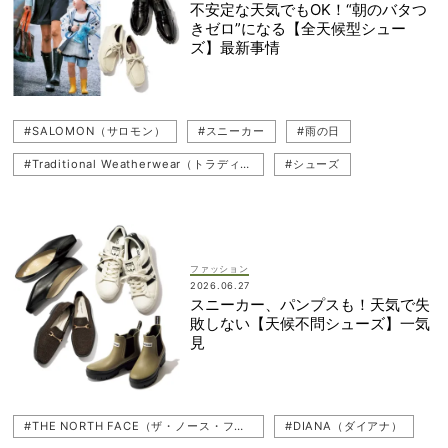
#スマホショルダー（スマホポーチ）
不安定な天気でもOK！“朝のバタつ
きゼロ”になる【全天候型シュー
ズ】最新事情
#SALOMON（サロモン）
#スニーカー
#雨の日
#Traditional Weatherwear（トラディショナル ウェザーウェア）
#シューズ
#レインブーツ
#Ferragamo（フェラガモ）
#ぺたんこ（フラットシューズ）
#ローファー
#AIGLE（エーグル）
#CONVERSE（コンバース）
ファッション
2026.06.27
#THE NORTH FACE（ザ・ノース・フェイス）
#DIANA（ダイアナ）
スニーカー、パンプスも！天気で失
敗しない【天候不問シューズ】一気
#New Balance（ニューバランス）
#KEEN（キーン）
見
#adidas（アディダス）
#HUNTER（ハンター）
#Columbia（コロンビア）
#MACKINTOSH（マッキントッシュ）
#THE NORTH FACE（ザ・ノース・フェイス）
#DIANA（ダイアナ）