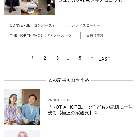
#CONVERSE（コンバース）
#トレンドスニーカー
#THE NORTH FACE（ザ・ノース・フェイス）
#桐谷美玲
#スニーカーコーデ
#Reebok（リーボック）
#Nike（ナイキ）
#スニーカーローファー
#スニーカー
#adidas（アディダス）
1
2
3
…
5
»
LAST
#冬コーデ
#デニムコーデ
#春コーデ
#パンツコーデ
#ローファー
#スカートコーデ
#PUMA（プーマ）
この記事もおすすめ
#VANS（バンズ）
#乳幼児ママ
「NOT A HOTEL」で子どもの記憶に一生
残る【極上の家族旅】を