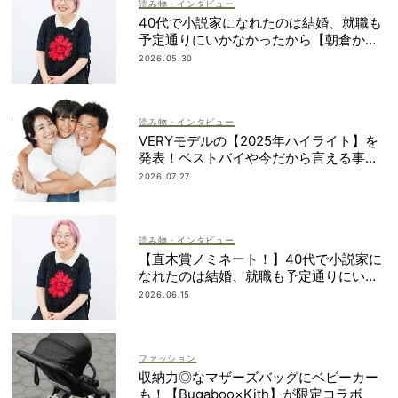
読み物・インタビュー
40代で小説家になれたのは結婚、就職も
予定通りにいかなかったから【朝倉かす
みさん】
2026.05.30
読み物・インタビュー
VERYモデルの【2025年ハイライト】を
発表！ベストバイや今だから言える事件
簿も大公開
2026.07.27
読み物・インタビュー
【直木賞ノミネート！】40代で小説家に
なれたのは結婚、就職も予定通りにいか
なかったから｜朝倉かすみさん
2026.06.15
ファッション
収納力◎なマザーズバッグにベビーカー
も！【Bugaboo×Kith】が限定コラボ