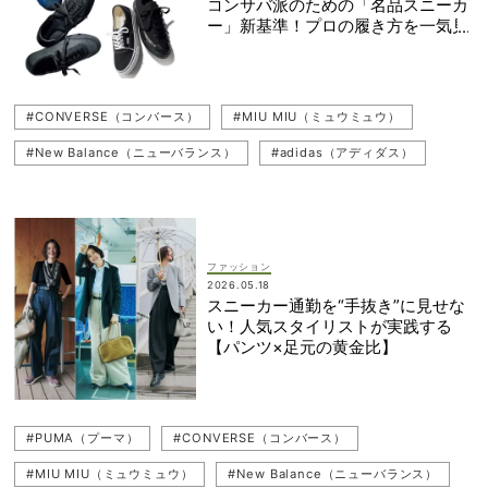
コンサバ派のための「名品スニーカ
ー」新基準！プロの履き方を一気見
#CONVERSE（コンバース）
#MIU MIU（ミュウミュウ）
#New Balance（ニューバランス）
#adidas（アディダス）
#VANS（バンズ）
#Onitsuka Tiger（オニツカタイガー）
#スニーカー
#LACOSTE（ラコステ）
#スタイリスト
#PUMA（プーマ）
ファッション
2026.05.18
スニーカー通勤を“手抜き”に見せな
い！人気スタイリストが実践する
【パンツ×足元の黄金比】
#PUMA（プーマ）
#CONVERSE（コンバース）
#MIU MIU（ミュウミュウ）
#New Balance（ニューバランス）