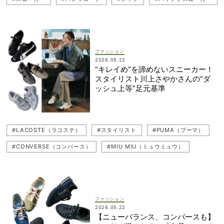
#キレイめ
#シャツコーデ
#太パンツ
#パンツ
#VANS（バンズ）
#キレイめカジュアル
#セットアップ
#CONVERSE（コンバース）
#白スニーカー
ファッション
2026.05.22
#スニーカーコーデ
#白スニーカーコーデ
#ダッドスニーカー
“キレイめ”を諦めないスニーカー！
スタイリスト川上さやかさんの“ダ
#ハイテクスニーカーコーデ
#通勤
#セットアップコーデ
ッシュ上等”足元基準
#通勤コーデ
#トレンドスニーカー
#LACOSTE（ラコステ）
#スタイリスト
#PUMA（プーマ）
#CONVERSE（コンバース）
#MIU MIU（ミュウミュウ）
#New Balance（ニューバランス）
#adidas（アディダス）
#VANS（バンズ）
#Onitsuka Tiger（オニツカタイガー）
#スニーカー
ファッション
2026.05.22
【ニューバランス、コンバースも】