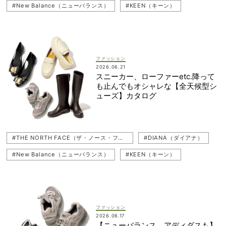
#New Balance（ニューバランス）
#KEEN（キーン）
#adidas（アディダス）
#HUNTER（ハンター）
#Columbia（コロンビア）
#MACKINTOSH（マッキントッシュ）
#SALOMON（サロモン）
#スニーカー
#雨の日
ファッション
2026.06.21
#Traditional Weatherwear（トラディショナル ウェザーウェア）
#シューズ
スニーカー、ローファーetc.降って
も止んでもオシャレな【全天候型シ
#レインブーツ
#Ferragamo（フェラガモ）
ューズ】カタログ
#ぺたんこ（フラットシューズ）
#ローファー
#AIGLE（エーグル）
#CONVERSE（コンバース）
#THE NORTH FACE（ザ・ノース・フェイス）
#DIANA（ダイアナ）
#New Balance（ニューバランス）
#KEEN（キーン）
#adidas（アディダス）
#HUNTER（ハンター）
#Columbia（コロンビア）
#MACKINTOSH（マッキントッシュ）
#SALOMON（サロモン）
#スニーカー
#雨の日
ファッション
2026.06.17
#Traditional Weatherwear（トラディショナル ウェザーウェア）
#シューズ
【ニューバランス、アディダスも】