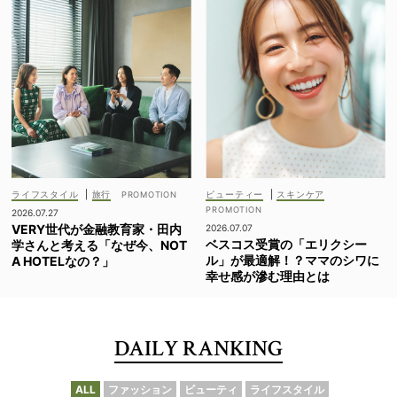
ライフスタイル
|
旅行
ビューティー
|
スキンケア
2026.07.27
VERY世代が金融教育家・田内
2026.07.07
ベスコス受賞の「エリクシー
学さんと考える「なぜ今、NOT
ル」が最適解！？ママのシワに
A HOTELなの？」
幸せ感が滲む理由とは
DAILY RANKING
ALL
ファッション
ビューティ
ライフスタイル