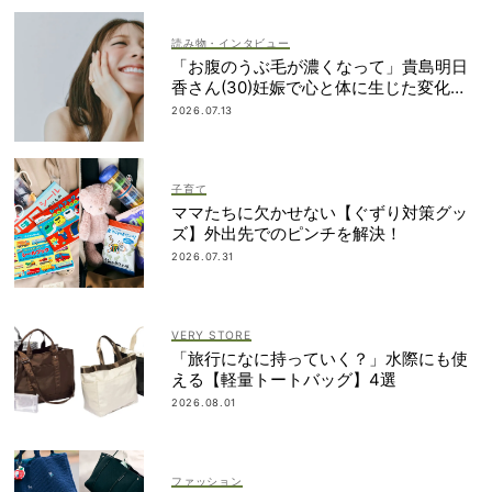
読み物・インタビュー
「お腹のうぶ毛が濃くなって」貴島明日
香さん(30)妊娠で心と体に生じた変化も
「愛しいです」
2026.07.13
子育て
ママたちに欠かせない【ぐずり対策グッ
ズ】外出先でのピンチを解決！
2026.07.31
VERY STORE
「旅行になに持っていく？」水際にも使
える【軽量トートバッグ】4選
2026.08.01
ファッション