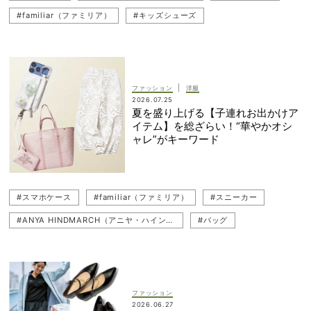
#familiar（ファミリア）
#キッズシューズ
#ベビー（赤ちゃん）
#スニーカー
|
ファッション
洋服
2026.07.25
夏を盛り上げる【子連れお出かけア
イテム】を総ざらい！“華やかオシ
ャレ”がキーワード
#スマホケース
#familiar（ファミリア）
#スニーカー
#ANYA HINDMARCH（アニヤ・ハインドマーチ）
#バッグ
#新作バッグ
#サンダル
#子連れお出かけコーデ
#ベビーカー
#キッズシューズ
#香水（フレグランス）
#トートバッグ
#パンツ
#CONVERSE（コンバース）
ファッション
2026.06.27