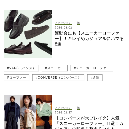
|
ファッション
靴
2026.03.02
運動会にも【スニーカーローファ
ー】！キレイめカジュアルにハマる
8選
#VANS（バンズ）
#スニーカー
#スニーカーローファー
#ローファー
#CONVERSE（コンバース）
#通勤
#New Balance（ニューバランス）
#Nike（ナイキ）
#adidas（アディダス）
|
ファッション
靴
2026.02.27
【コンバースが大ブレイク】人気
「スニーカーローファー」11選！カ
ジュアルの印象を整えるコツも