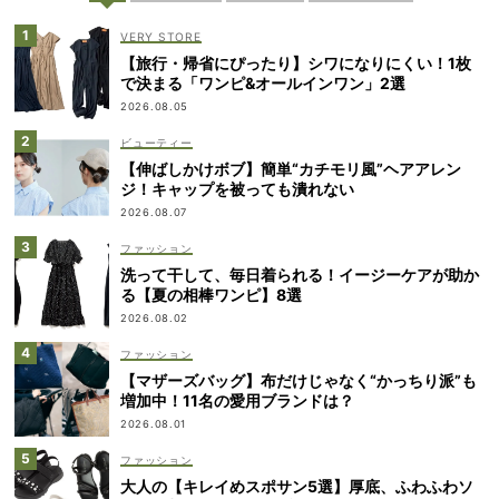
VERY STORE
【旅行・帰省にぴったり】シワになりにくい！1枚
で決まる「ワンピ&オールインワン」2選
2026.08.05
ビューティー
【伸ばしかけボブ】簡単“カチモリ風”ヘアアレン
ジ！キャップを被っても潰れない
2026.08.07
ファッション
洗って干して、毎日着られる！イージーケアが助か
る【夏の相棒ワンピ】8選
2026.08.02
ファッション
【マザーズバッグ】布だけじゃなく“かっちり派”も
増加中！11名の愛用ブランドは？
2026.08.01
ファッション
大人の【キレイめスポサン5選】厚底、ふわふわソ