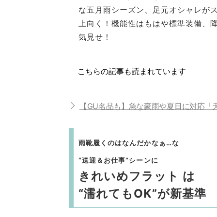
な五月雨シーズン、足元オシャレが
上向く！機能性はもはや標準装備、降
気見せ！
こちらの記事も読まれています
【GU名品も】急な豪雨や夏日に対応「天
雨靴履くのはなんだかなぁ…な
“送迎＆お仕事”シーンに
きれいめフラット は
“濡れてもOK”が新基準