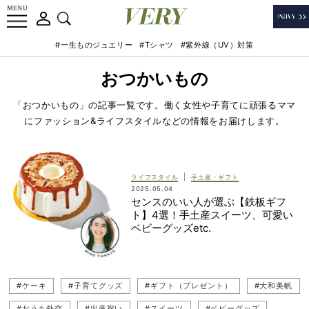
#一生ものジュエリー
#Tシャツ
#紫外線（UV）対策
おつかいもの
「おつかいもの」の記事一覧です。働く女性や子育てに頑張るママ
にファッション&ライフスタイルなどの情報をお届けします。
|
ライフスタイル
手土産・ギフト
2025.05.04
センスのいい人が選ぶ【鉄板ギフ
ト】4選！手土産スイーツ、可愛い
ベビーグッズetc.
#ケーキ
#子育てグッズ
#ギフト（プレゼント）
#大和美帆
#おうち外交
#出産祝い
#スイーツ
#ベビーグッズ