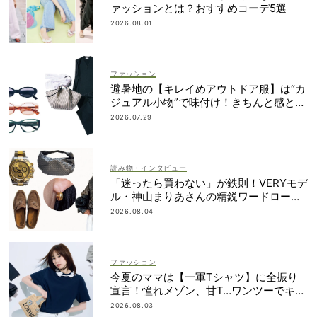
ァッションとは？おすすめコーデ5選
2026.08.01
ファッション
避暑地の【キレイめアウトドア服】は“カ
ジュアル小物”で味付け！きちんと感との
バランスに注目
2026.07.29
読み物・インタビュー
「迷ったら買わない」が鉄則！VERYモデ
ル・神山まりあさんの精鋭ワードローブ1
2選
2026.08.04
ファッション
今夏のママは【一軍Tシャツ】に全振り
宣言！憧れメゾン、甘T…ワンツーでキマ
るものだけ
2026.08.03