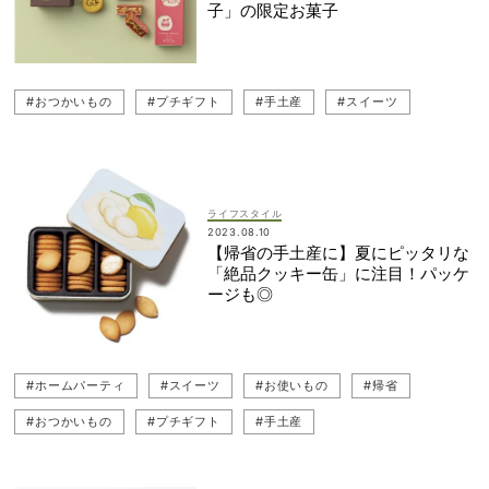
子」の限定お菓子
#おつかいもの
#プチギフト
#手土産
#スイーツ
ライフスタイル
2023.08.10
【帰省の手土産に】夏にピッタリな
「絶品クッキー缶」に注目！パッケ
ージも◎
#ホームパーティ
#スイーツ
#お使いもの
#帰省
#おつかいもの
#プチギフト
#手土産
#ギフト（プレゼント）