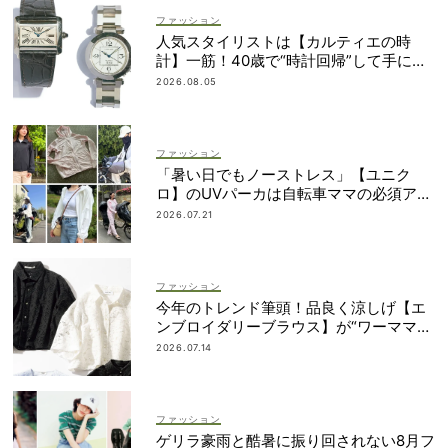
ファッション
人気スタイリストは【カルティエの時
計】一筋！40歳で“時計回帰”して手に入
れた名品は？
2026.08.05
ファッション
「暑い日でもノーストレス」【ユニク
ロ】のUVパーカは自転車ママの必須アイ
テム！
2026.07.21
ファッション
今年のトレンド筆頭！品良く涼しげ【エ
ンブロイダリーブラウス】が“ワーママの
新定番”
2026.07.14
ファッション
ゲリラ豪雨と酷暑に振り回されない8月フ