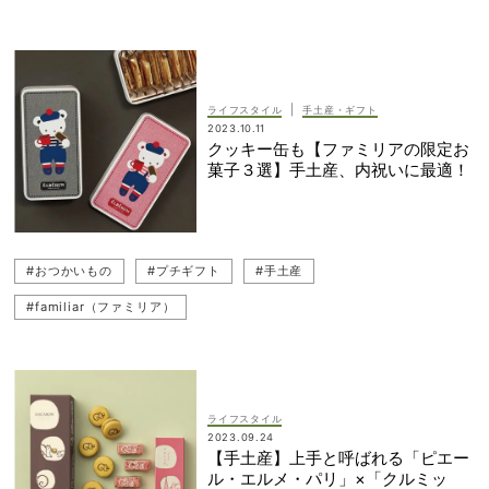
#CHANEL（シャネル）
#おつかいもの
#あの人のお使いものネタ帳
#スタイリスト
#手土産
|
ライフスタイル
手土産・ギフト
2023.10.11
クッキー缶も【ファミリアの限定お
菓子３選】手土産、内祝いに最適！
#おつかいもの
#プチギフト
#手土産
#familiar（ファミリア）
ライフスタイル
2023.09.24
【手土産】上手と呼ばれる「ピエー
ル・エルメ・パリ」×「クルミッ