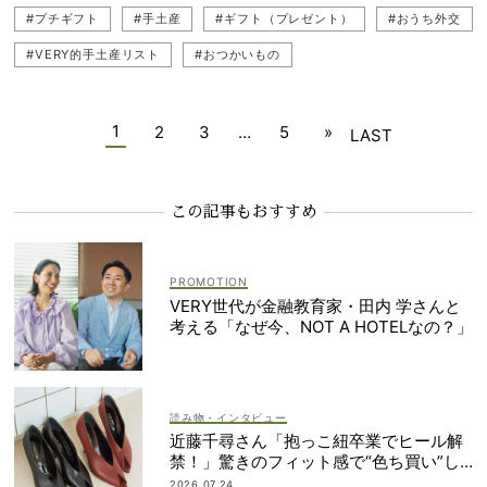
#プチギフト
#手土産
#ギフト（プレゼント）
#おうち外交
#VERY的手土産リスト
#おつかいもの
1
2
3
…
5
»
LAST
この記事もおすすめ
VERY世代が金融教育家・田内 学さんと
考える「なぜ今、NOT A HOTELなの？」
読み物・インタビュー
近藤千尋さん「抱っこ紐卒業でヒール解
禁！」驚きのフィット感で“色ち買い”し
たパンプスって？
2026.07.24