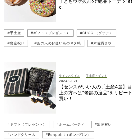
子どもウケ抜群の“絶品ドーナツ”et
c.
#手土産
#ギフト（プレゼント）
#GUCCI（グッチ）
#出産祝い
#あの人のお使いものネタ帳
#木佐貫まや
#おつかいもの
|
ライフスタイル
手土産・ギフト
2024.08.21
【センスがいい人の手土産4選】目
上の方へは“老舗の逸品”をリピート
買い！
#ギフト（プレゼント）
#ホームパーティ
#出産祝い
#ハンドクリーム
#Bonpoint（ボンポワン）