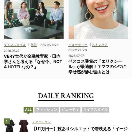
ライフスタイル
|
旅行
ビューティー
|
スキンケア
2026.07.27
VERY世代が金融教育家・田内
2026.07.07
ベスコス受賞の「エリクシー
学さんと考える「なぜ今、NOT
ル」が最適解！？ママのシワに
A HOTELなの？」
幸せ感が滲む理由とは
DAILY RANKING
ALL
ファッション
ビューティ
ライフスタイル
ファッション
【U1万円〜】技ありシルエットで着映える「イージ