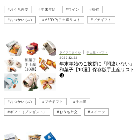
#おうち外交
#年末年始
#ワイン
#帰省
#おつかいもの
#VERY的手土産リスト
#プチギフト
#手土産
#クリスマス
#ギフト（プレゼント）
|
ライフスタイル
手土産・ギフト
2022.12.22
年末年始のご挨拶に「間違いない」
和菓子【10選】保存版手土産リスト
❸
#おつかいもの
#プチギフト
#手土産
#ギフト（プレゼント）
#おうち外交
#スイーツ
#VERY的手土産リスト