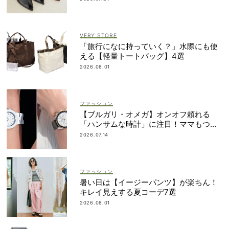
VERY STORE
「旅行になに持っていく？」水際にも使
える【軽量トートバッグ】4選
2026.08.01
ファッション
【ブルガリ・オメガ】オンオフ頼れる
「ハンサムな時計」に注目！ママもつけ
やすいサイズ感って？
2026.07.14
ファッション
暑い日は【イージーパンツ】が楽ちん！
キレイ見えする夏コーデ7選
2026.08.01