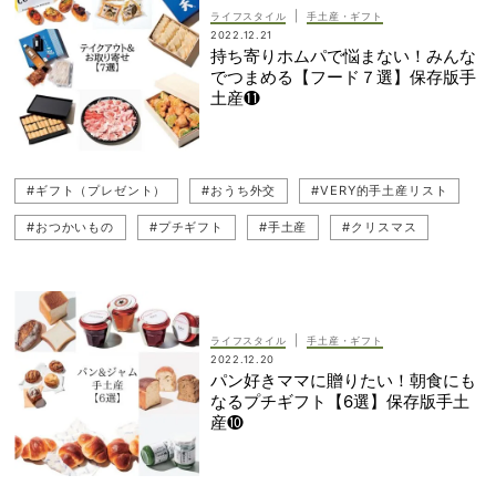
|
ライフスタイル
手土産・ギフト
2022.12.21
持ち寄りホムパで悩まない！みんな
でつまめる【フード７選】保存版手
土産⓫
#ギフト（プレゼント）
#おうち外交
#VERY的手土産リスト
#おつかいもの
#プチギフト
#手土産
#クリスマス
|
ライフスタイル
手土産・ギフト
2022.12.20
パン好きママに贈りたい！朝食にも
なるプチギフト【6選】保存版手土
産❿