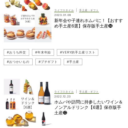
|
ライフスタイル
手土産・ギフト
2023.01.09
新年会や子連れホムパに！【おすす
め手土産6選】保存版手土産⓮
#おうち外交
#年末年始
#VERY的手土産リスト
#おつかいもの
#プチギフト
#手土産
#ギフト（プレゼント）
|
ライフスタイル
手土産・ギフト
2022.12.23
ホムパや訪問に持参したいワイン＆
ノンアルドリンク【6選】保存版手
土産⓭